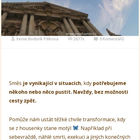
Xenie Bodorík Pilíkova
2677x
0 Komentářů
Směs
je vynikající v situacích
, kdy
potřebujeme
někoho nebo něco pustit. Navždy, bez možnosti
cesty zpět.
Pomůže nám ustát těžké chvíle transformace, kdy
se z housenky stane motýl
. Například při
sebevraždě, náhlé smrti, exekuci a jiných konečných