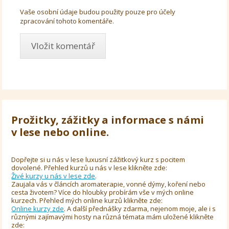
Vaše osobní údaje budou použity pouze pro účely
zpracování tohoto komentáře.
Prožitky, zážitky a informace s námi
v lese nebo online.
Dopřejte si u nás v lese luxusní zážitkový kurz s pocitem
dovolené. Přehled kurzů u nás v lese klikněte zde:
Živé kurzy u nás v lese zde
.
Zaujala vás v článcích aromaterapie, vonné dýmy, koření nebo
cesta životem? Více do hloubky probírám vše v mých online
kurzech. Přehled mých online kurzů klikněte zde:
Online kurzy zde
. A další přednášky zdarma, nejenom moje, ale i s
různými zajímavými hosty na různá témata mám uložené klikněte
zde: