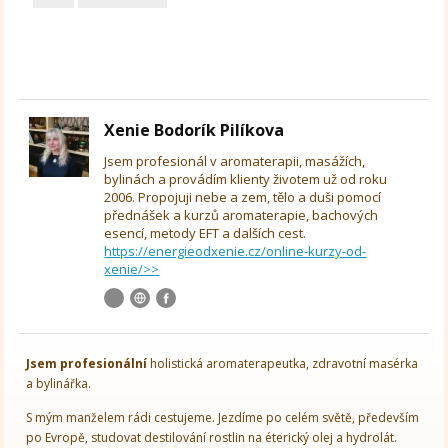
Xenie Bodorík Pilíkova
Jsem profesionál v aromaterapii, masážích,
bylinách a provádím klienty životem už od roku
2006. Propojuji nebe a zem, tělo a duši pomocí
přednášek a kurzů aromaterapie, bachových
esencí, metody EFT a dalších cest.
https://energieodxenie.cz/online-kurzy-od-
xenie/>>
Jsem
profesionální
holistická aromaterapeutka, zdravotní masérka
a bylinářka.
S mým manželem rádi cestujeme. Jezdíme po celém světě, především
po Evropě, studovat destilování rostlin na éterický olej a hydrolát.