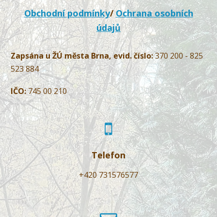
Obchodní podmínky
/
Ochrana osobních
údajů
Zapsána u ŽÚ města Brna, evid. číslo:
370 200 - 825
523 884
IČO:
745 00 210
Telefon
+420 731576577