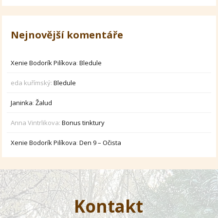
Nejnovější komentáře
Xenie Bodorík Pilíkova
:
Bledule
eda kuřímský
:
Bledule
Janinka
:
Žalud
Anna Vintrlikova
:
Bonus tinktury
Xenie Bodorík Pilíkova
:
Den 9 – Očista
Kontakt