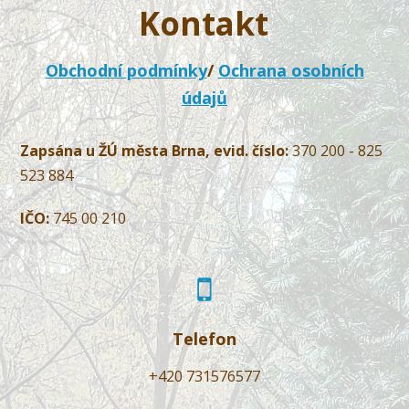
Kontakt
Obchodní podmínky
/
Ochrana osobních
údajů
Zapsána u ŽÚ města Brna, evid. číslo:
370 200 - 825
523 884
IČO:
745 00 210
Telefon
+420 731576577