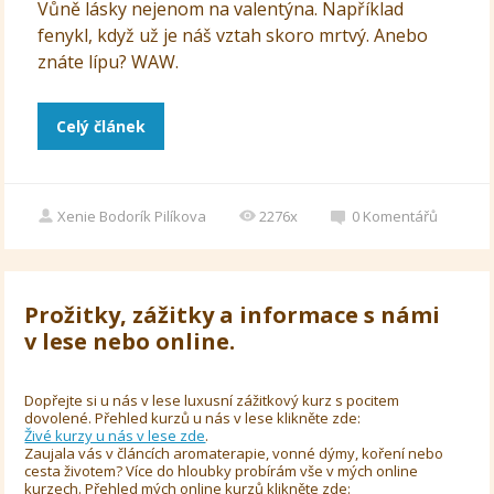
Vůně lásky nejenom na valentýna. Například
fenykl, když už je náš vztah skoro mrtvý. Anebo
znáte lípu? WAW.
Celý článek
Xenie Bodorík Pilíkova
2276x
0
Komentářů
Prožitky, zážitky a informace s námi
v lese nebo online.
Dopřejte si u nás v lese luxusní zážitkový kurz s pocitem
dovolené. Přehled kurzů u nás v lese klikněte zde:
Živé kurzy u nás v lese zde
.
Zaujala vás v článcích aromaterapie, vonné dýmy, koření nebo
cesta životem? Více do hloubky probírám vše v mých online
kurzech. Přehled mých online kurzů klikněte zde: