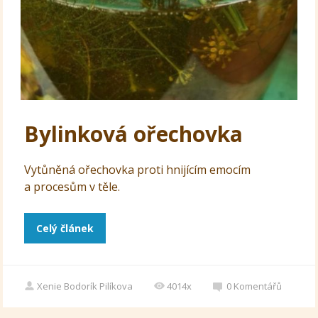
Bylinková ořechovka
Vytůněná ořechovka proti hnijícím emocím
a procesům v těle.
Celý článek
Xenie Bodorík Pilíkova
4014x
0
Komentářů