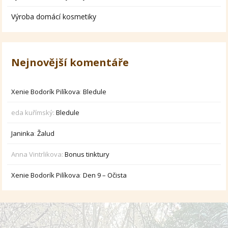
Výroba domácí kosmetiky
Nejnovější komentáře
Xenie Bodorík Pilíkova
:
Bledule
eda kuřímský
:
Bledule
Janinka
:
Žalud
Anna Vintrlikova
:
Bonus tinktury
Xenie Bodorík Pilíkova
:
Den 9 – Očista