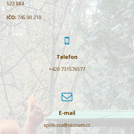
523 884
IČO:
745 00 210
Telefon
+420 731576577
E-mail
xpilikova@seznam.cz