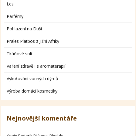
Les
Parfémy
Pohlazení na Duši
Prales Platbos z Jižní Afriky
Tkáňové soli
Vaření zdravě i s aromaterapií
Vykuřování vonných dýmů
Výroba domácí kosmetiky
Nejnovější komentáře
Xenie Bodorík Pilíkova
:
Bledule