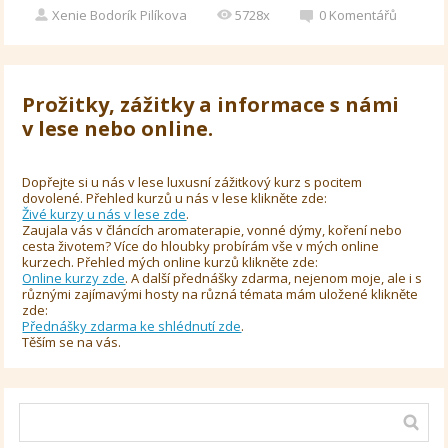
Xenie Bodorík Pilíkova
5728x
0
Komentářů
Prožitky, zážitky a informace s námi
v lese nebo online.
Dopřejte si u nás v lese luxusní zážitkový kurz s pocitem
dovolené. Přehled kurzů u nás v lese klikněte zde:
Živé kurzy u nás v lese zde
.
Zaujala vás v článcích aromaterapie, vonné dýmy, koření nebo
cesta životem? Více do hloubky probírám vše v mých online
kurzech. Přehled mých online kurzů klikněte zde:
Online kurzy zde
. A další přednášky zdarma, nejenom moje, ale i s
různými zajímavými hosty na různá témata mám uložené klikněte
zde:
Přednášky zdarma ke shlédnutí zde
.
Těším se na vás.