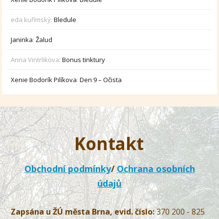
eda kuřímský
:
Bledule
Janinka
:
Žalud
Anna Vintrlikova
:
Bonus tinktury
Xenie Bodorík Pilíkova
:
Den 9 – Očista
Kontakt
Obchodní podmínky
/
Ochrana osobních
údajů
Zapsána u ŽÚ města Brna, evid. číslo:
370 200 - 825