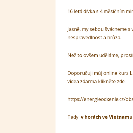
16 letá dívka s 4 měsíčním m
Jasně, my sebou švácneme s 
nespravedlnost a hrůza.
Než to ovšem uděláme, pros
Doporučuji můj online kurz La
videa zdarma klikněte zde:
https://energieodxenie.cz/ob
Tady,
v horách ve Vietnamu 