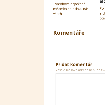
al
Tvarohová nepečená
Pom
mňamka na oslavu nás
arc
všech.
ote
Komentáře
Přidat komentář
Vaše e-mailová adresa nebude zv