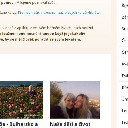
t pomoci.
Milujeme poznávat svět.
Říj
ůzné kurzy.
Přehled našich luxusních zážitkových kurzů klikněte
Zář
koušené a aplikuji je ve svém běžném životě, jejich použití
Sr
 závažném onemocnění, anebo když je jakákoliv
, by se měl člověk poradit se svým lékařem.
Če
Če
Kv
Du
Bř
Ún
Le
Lis
že - Bulharsko a
Naše děti a život