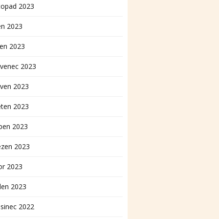
topad 2023
en 2023
pen 2023
rvenec 2023
rven 2023
ěten 2023
ben 2023
ezen 2023
or 2023
den 2023
sinec 2022