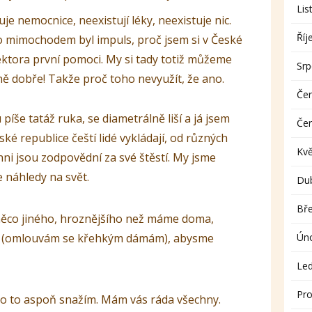
Lis
uje nemocnice, neexistují léky, neexistuje nic.
Říj
o mimochodem byl impuls, proč jsem si v České
ektora první pomoci. My si tady totiž můžeme
Sr
ě dobře! Takže proč toho nevyužít, že ano.
Če
 píše tatáž ruka, se diametrálně liší a já jsem
Če
ské republice čeští lidé vykládají, od různých
Kv
ni jsou zodpovědní za své štěstí. My jsme
 náhledy na svět.
Du
Bř
něco jiného, hroznějšího než máme doma,
lí (omlouvám se křehkým dámám), abysme
Ún
Le
Pro
 o to aspoň snažím. Mám vás ráda všechny.