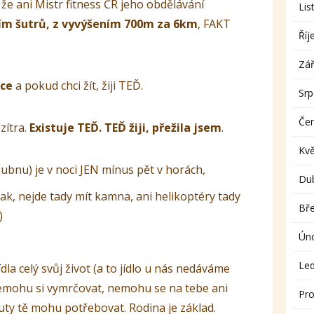
 že ani Mistr fitness ČR jeho obdělávání
Lis
m šutrů, z vyvýšením 700m za 6km
, FAKT
Říj
Zář
ace
a pokud chci žít, žiji TEĎ.
Sr
Če
zítra.
Existuje TEĎ. TEĎ žiji, přežila jsem
.
Kv
dubnu) je v noci JEN mínus pět v horách,
Du
lak, nejde tady mít kamna, ani helikoptéry tady
Bř
)
Ún
Le
ídla celý svůj život (a to jídlo u nás nedáváme
nemohu si vymrčovat, nemohu se na tebe ani
Pro
uty tě mohu potřebovat. Rodina je základ.