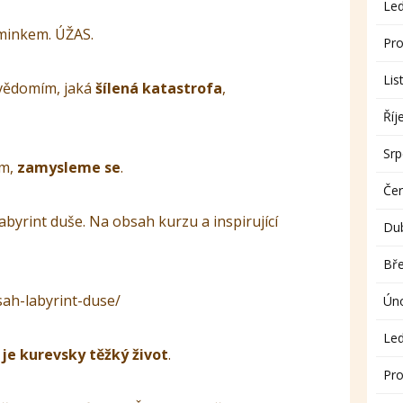
Le
iminkem. ÚŽAS.
Pro
Lis
vědomím, jaká
šílená katastrofa
,
Říj
Sr
ím,
zamysleme se
.
Če
byrint duše. Na obsah kurzu a inspirující
Du
Bř
sah-labyrint-duse/
Ún
Le
je kurevsky těžký život
.
Pro