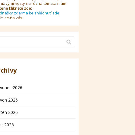
ímavými hosty na různá témata mám
žené klikněte zde:
dnášky zdarma ke shlédnutí zde
.
ím se na vás.
rchivy
rvenec 2026
rven 2026
ěten 2026
or 2026