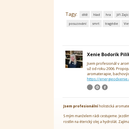
Tagy:
dítě
hlad
hra
Jiří Zajíc
posuzování
smrt
tragédie
Vi
Xenie Bodorík Pil
Jsem profesionál v arom
už od roku 2006. Propoj
aromaterapie, bachových
https://energieodxenie.
Jsem
profesionální
holistická aromate
S mým manželem rádi cestujeme. Jezdíme
rostlin na éterický olej a hydrolát. Zajím