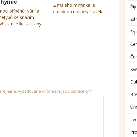
chymie
Z malého miminka je
Říj
ocí příběhů, vůní a
najednou dospělý člověk.
hetypů se snažím
Zář
vřít srdce lidí tak, aby…
Sr
Če
Če
Kv
Du
eřejněna.
Vyžadované informace jsou označeny
*
Bř
Ún
Le
Pro