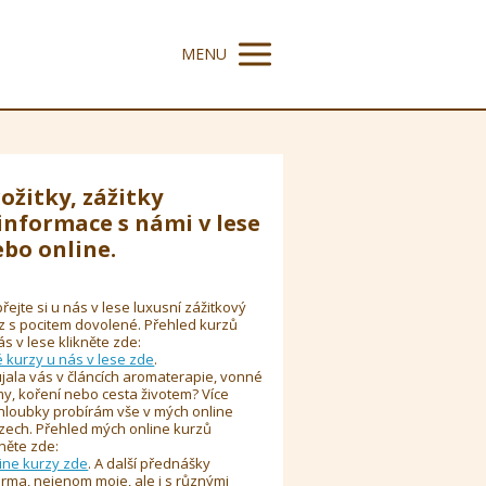
MENU
ožitky, zážitky
informace s námi v lese
bo online.
řejte si u nás v lese luxusní zážitkový
z s pocitem dovolené. Přehled kurzů
ás v lese klikněte zde:
é kurzy u nás v lese zde
.
jala vás v článcích aromaterapie, vonné
y, koření nebo cesta životem? Více
hloubky probírám vše v mých online
zech. Přehled mých online kurzů
kněte zde:
ine kurzy zde
. A další přednášky
rma, nejenom moje, ale i s různými