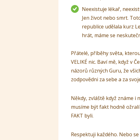
Neexistuje lékař, neexist
Jen život nebo smrt. Tot
republice udělala kurz L
hrát, máme se neskutečn
Přátelé, příběhy světa, kterou
VELIKÉ nic. Baví mě, když v Če
názorů různých Guru, že všich
zodpovědni za sebe a za svoje
Někdy, zvláště když známe i 
musíme být fakt hodně ožra
FAKT byli.
Respektuji každého. Nebo se