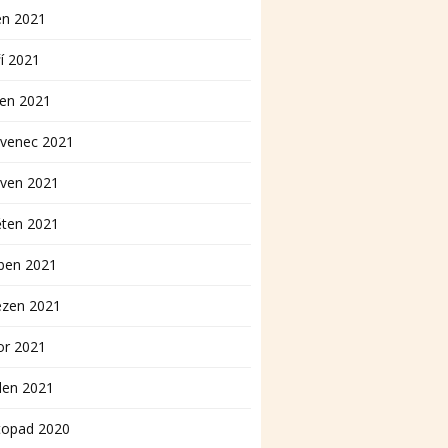
en 2021
í 2021
pen 2021
rvenec 2021
rven 2021
ěten 2021
ben 2021
ezen 2021
or 2021
den 2021
topad 2020