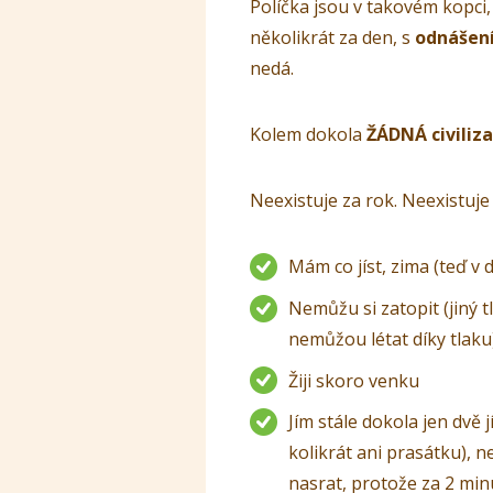
Políčka jsou v takovém kopci,
několikrát za den, s
odnášení
nedá.
Kolem dokola
ŽÁDNÁ civiliz
Neexistuje za rok. Neexistuje 
Mám co jíst, zima (teď v 
Nemůžu si zatopit (jiný t
nemůžou létat díky tlaku
Žiji skoro venku
Jím stále dokola jen dvě j
kolikrát ani prasátku), 
nasrat, protože za 2 min