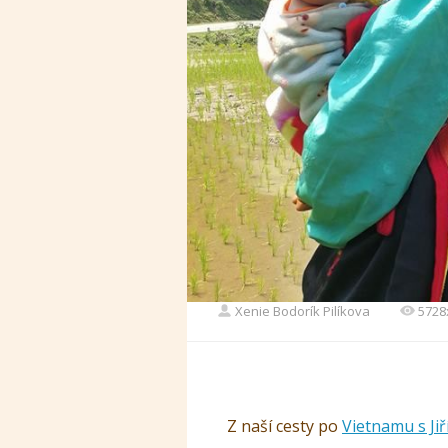
Xenie Bodorík Pilíkova
5728
Z naší cesty po
Vietnamu s Ji