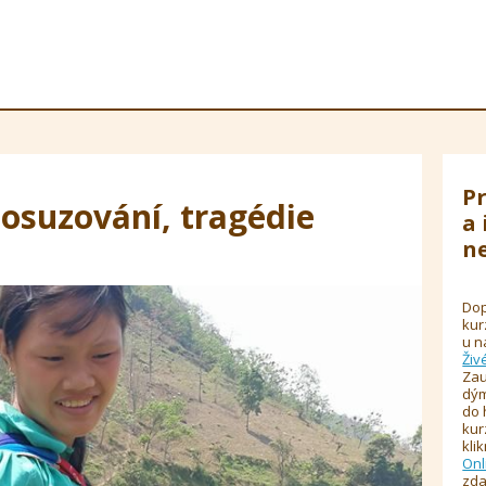
Pr
osuzování, tragédie
a 
ne
Dop
kur
u n
Živ
Zau
dým
do 
kur
kli
Onl
zda