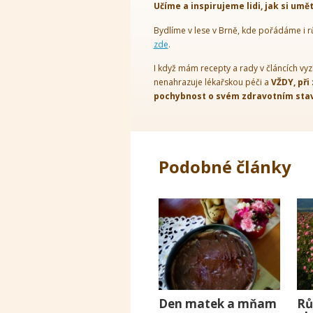
Učíme a inspirujeme lidi, jak si umě
Bydlíme v lese v Brně, kde pořádáme i r
zde
.
I když mám recepty a rady v článcích vyz
nenahrazuje lékařskou péči a
VŽDY, při
pochybnost o svém zdravotním stavu
Podobné články
Den matek a mňam
Rů