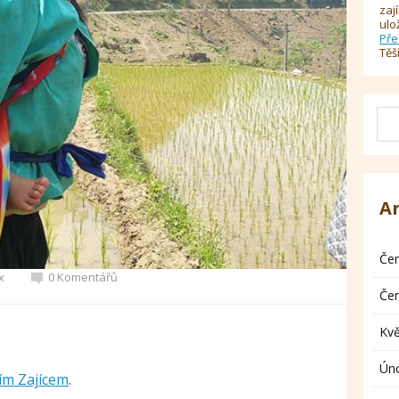
zaj
ulo
Pře
Těš
A
Če
x
0 Komentářů
Če
Kv
Ún
řím Zajícem
.