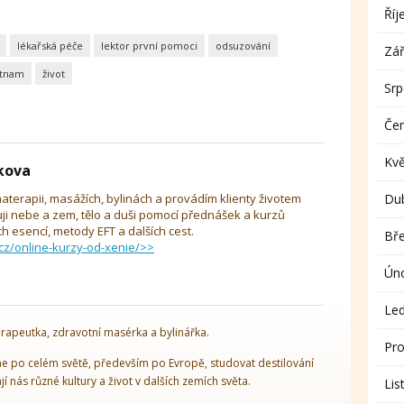
Říj
lékařská péče
lektor první pomoci
odsuzování
Zář
etnam
život
Sr
Če
Kv
íkova
aterapii, masážích, bylinách a provádím klienty životem
Du
uji nebe a zem, tělo a duši pomocí přednášek a kurzů
 esencí, metody EFT a dalších cest.
Bř
cz/online-kurzy-od-xenie/>>
Ún
Le
rapeutka, zdravotní masérka a bylinářka.
Pro
 po celém světě, především po Evropě, studovat destilování
ají nás různé kultury a život v dalších zemích světa.
Lis