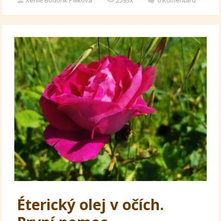
Xenie Bodorík Pilíkova
2593x
0
Komentářů
Éterický olej v očích.