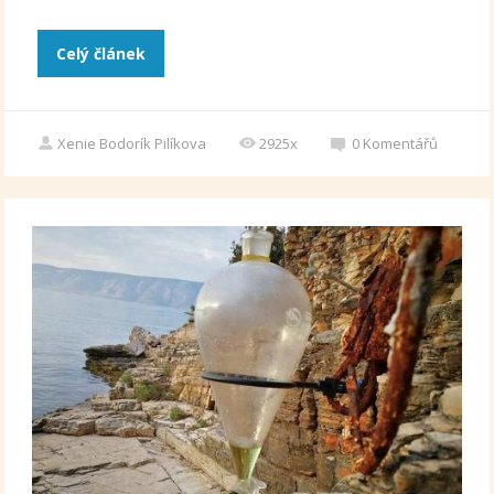
Celý článek
Xenie Bodorík Pilíkova
2925x
0
Komentářů