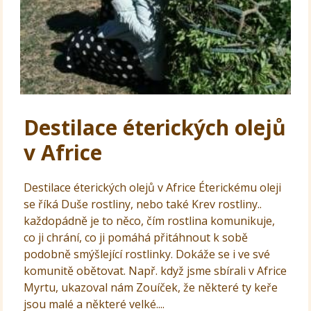
Destilace éterických olejů
v Africe
Destilace éterických olejů v Africe Éterickému oleji
se říká Duše rostliny, nebo také Krev rostliny..
každopádně je to něco, čím rostlina komunikuje,
co ji chrání, co ji pomáhá přitáhnout k sobě
podobně smýšlející rostlinky. Dokáže se i ve své
komunitě obětovat. Např. když jsme sbírali v Africe
Myrtu, ukazoval nám Zouíček, že některé ty keře
jsou malé a některé velké....