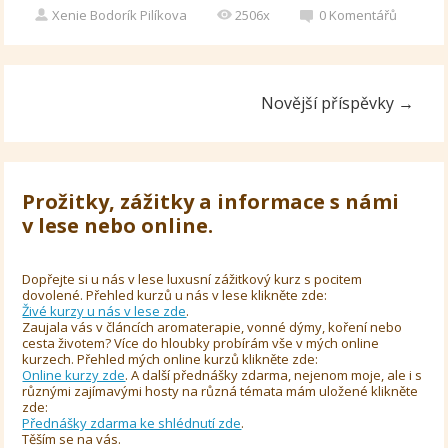
Xenie Bodorík Pilíkova
2506x
0
Komentářů
Novější příspěvky
→
Prožitky, zážitky a informace s námi
v lese nebo online.
Dopřejte si u nás v lese luxusní zážitkový kurz s pocitem
dovolené. Přehled kurzů u nás v lese klikněte zde:
Živé kurzy u nás v lese zde
.
Zaujala vás v článcích aromaterapie, vonné dýmy, koření nebo
cesta životem? Více do hloubky probírám vše v mých online
kurzech. Přehled mých online kurzů klikněte zde:
Online kurzy zde
. A další přednášky zdarma, nejenom moje, ale i s
různými zajímavými hosty na různá témata mám uložené klikněte
zde:
Přednášky zdarma ke shlédnutí zde
.
Těším se na vás.