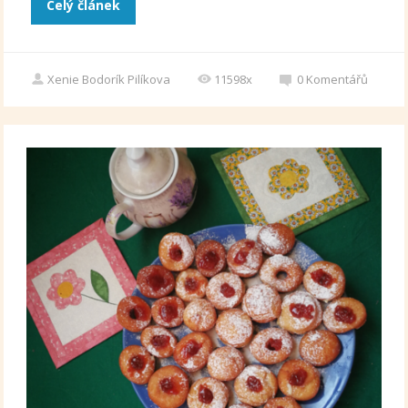
Celý článek
Xenie Bodorík Pilíkova
11598x
0
Komentářů