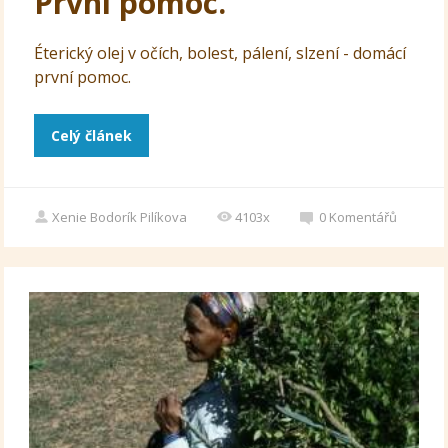
První pomoc.
Éterický olej v očích, bolest, pálení, slzení - domácí
první pomoc.
Celý článek
Xenie Bodorík Pilíkova
4103x
0
Komentářů