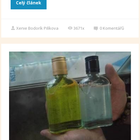
Celý článek
Xenie Bodorík Pilíkova
3671x
0
Komentářů