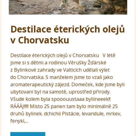
Destilace éterických olejů
v Chorvatsku
Destilace éterických olejů v Chorvatsku V létě
jsme si s dětmi a rodinou Věrušky Žďárské
z Bylinkové zahrady ve Valticích udělali výlet
do Chorvatska. S manželem jsme to vzali jako
aromaterapeutický zájezd. Domeček, kde jsme byli
ubytovaní byl na samotě, uprostřed přírody.
Všude kolem byla spooouustaaa byliineeek!!
RÁÁÁJ!!!!! Místo 25 panen tam bylo minimálně 25
druhů bylinek. dchichii Pistácie, levandule, mrkev,
fenykl,...