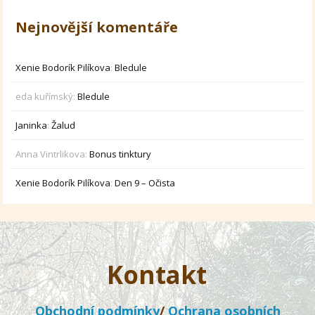
Nejnovější komentáře
Xenie Bodorík Pilíkova
:
Bledule
eda kuřímský
:
Bledule
Janinka
:
Žalud
Anna Vintrlikova
:
Bonus tinktury
Xenie Bodorík Pilíkova
:
Den 9 – Očista
Kontakt
Obchodní podmínky
/
Ochrana osobních