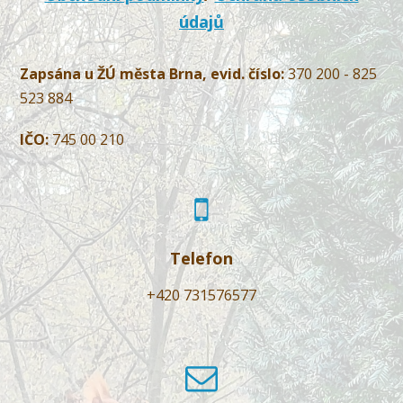
údajů
Zapsána u ŽÚ města Brna, evid. číslo:
370 200 - 825
523 884
IČO:
745 00 210
Telefon
+420 731576577