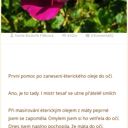
Xenie Bodorík Pilíkova
4102x
0 Komentářů
První pomoc po zanesení éterického oleje do očí.
Ano, je to tady. I mistr tesař se utne přátelé! smíích
Při masírování éterickým olejem z máty peprné
jsem se zapoměla. Omylem jsem si ho vetřela do očí.
Dnes jsem naplno pochopila, že máta do očí,