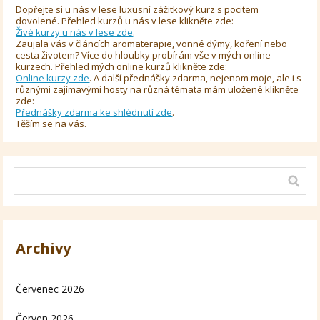
Dopřejte si u nás v lese luxusní zážitkový kurz s pocitem
dovolené. Přehled kurzů u nás v lese klikněte zde:
Živé kurzy u nás v lese zde
.
Zaujala vás v článcích aromaterapie, vonné dýmy, koření nebo
cesta životem? Více do hloubky probírám vše v mých online
kurzech. Přehled mých online kurzů klikněte zde:
Online kurzy zde
. A další přednášky zdarma, nejenom moje, ale i s
různými zajímavými hosty na různá témata mám uložené klikněte
zde:
Přednášky zdarma ke shlédnutí zde
.
Těším se na vás.
Archivy
Červenec 2026
Červen 2026