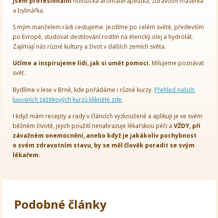
Jsem
profesionální
holistická aromaterapeutka, zdravotní masérka
a bylinářka.
S mým manželem rádi cestujeme. Jezdíme po celém světě, především
po Evropě, studovat destilování rostlin na éterický olej a hydrolát.
Zajímají nás různé kultury a život v dalších zemích světa.
Učíme a inspirujeme lidi, jak si umět pomoci.
Milujeme poznávat
svět.
Bydlíme v lese v Brně, kde pořádáme i různé kurzy.
Přehled našich
luxusních zážitkových kurzů klikněte zde
.
I když mám recepty a rady v článcích vyzkoušené a aplikuji je ve svém
běžném životě, jejich použití nenahrazuje lékařskou péči a
VŽDY, při
závažném onemocnění, anebo když je jakákoliv pochybnost
o svém zdravotním stavu, by se měl člověk poradit se svým
lékařem.
Podobné články