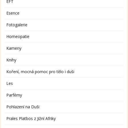
EFT
Esence
Fotogalerie
Homeopatie
Kameny
Knihy
Koření, mocná pomoc pro tělo i duši
Les
Parfémy
Pohlazení na Duši
Prales Platbos z Jižní Afriky