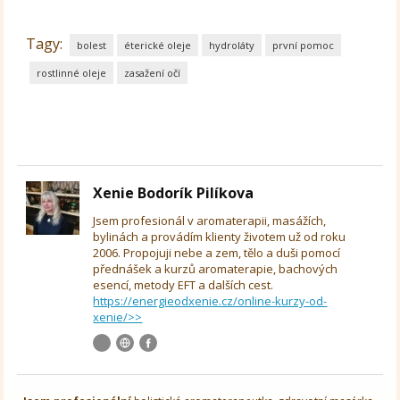
Tagy:
bolest
éterické oleje
hydroláty
první pomoc
rostlinné oleje
zasažení očí
Xenie Bodorík Pilíkova
Jsem profesionál v aromaterapii, masážích,
bylinách a provádím klienty životem už od roku
2006. Propojuji nebe a zem, tělo a duši pomocí
přednášek a kurzů aromaterapie, bachových
esencí, metody EFT a dalších cest.
https://energieodxenie.cz/online-kurzy-od-
xenie/>>