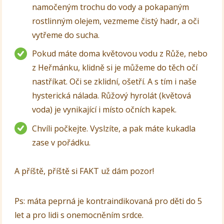
namočeným trochu do vody a pokapaným
rostlinným olejem, vezmeme čistý hadr, a oči
vytřeme do sucha.
Pokud máte doma květovou vodu z Růže, nebo
z Heřmánku, klidně si je můžeme do těch očí
nastříkat. Oči se zklidní, ošetří. A s tím i naše
hysterická nálada. Růžový hyrolát (květová
voda) je vynikající i místo očních kapek.
Chvíli počkejte. Vyslzíte, a pak máte kukadla
zase v pořádku.
A příště, příště si FAKT už dám pozor!
Ps: máta peprná je kontraindikovaná pro děti do 5
let a pro lidi s onemocněním srdce.