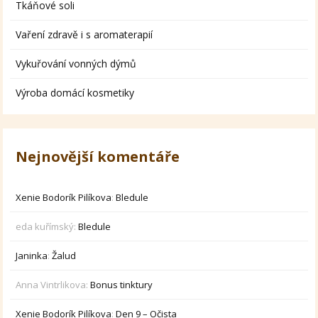
Tkáňové soli
Vaření zdravě i s aromaterapií
Vykuřování vonných dýmů
Výroba domácí kosmetiky
Nejnovější komentáře
Xenie Bodorík Pilíkova
:
Bledule
eda kuřímský
:
Bledule
Janinka
:
Žalud
Anna Vintrlikova
:
Bonus tinktury
Xenie Bodorík Pilíkova
:
Den 9 – Očista