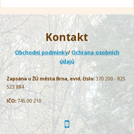
Kontakt
Obchodní podmínky
/
Ochrana osobních
údajů
Zapsána u ŽÚ města Brna, evid. číslo:
370 200 - 825
523 884
IČO:
745 00 210