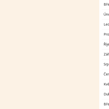
Bř
Ún
Le
Pro
Říj
Zář
Sr
Če
Kv
Du
Bř