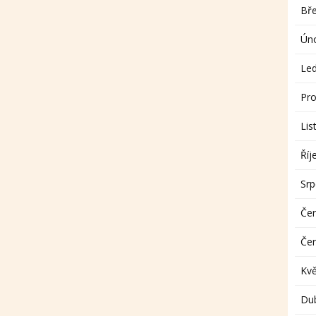
Bř
Ún
Le
Pro
Lis
Říj
Sr
Če
Če
Kv
Du