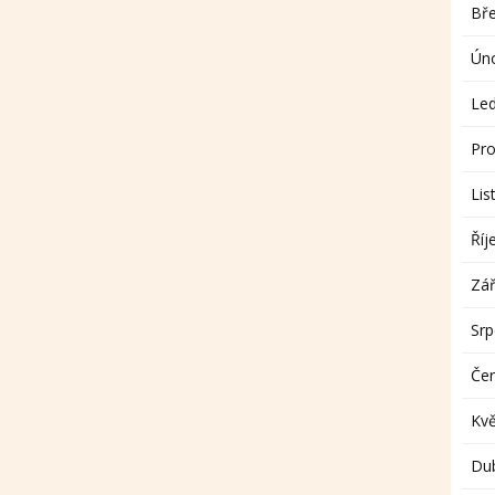
Bř
Ún
Le
Pro
Lis
Říj
Zář
Sr
Če
Kv
Du