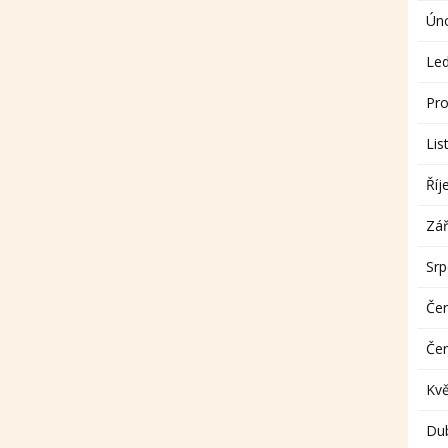
Ún
Le
Pro
Lis
Říj
Zář
Sr
Če
Če
Kv
Du