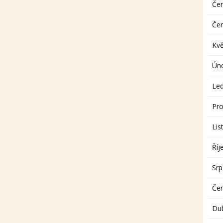
Če
Če
Kv
Ún
Le
Pro
Lis
Říj
Sr
Če
Du