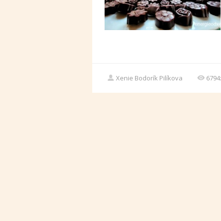
Xenie Bodorík Pilíkova
6794