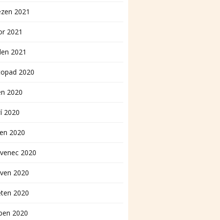
ezen 2021
or 2021
den 2021
topad 2020
en 2020
í 2020
pen 2020
rvenec 2020
rven 2020
ěten 2020
ben 2020