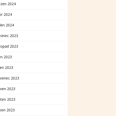
ezen 2024
or 2024
den 2024
sinec 2023
topad 2023
en 2023
pen 2023
rvenec 2023
rven 2023
ěten 2023
ben 2023