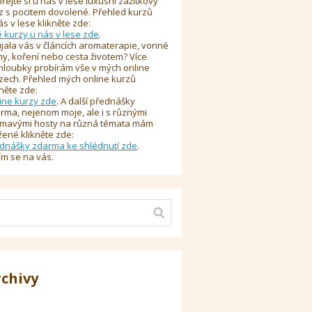
řejte si u nás v lese luxusní zážitkový
z s pocitem dovolené. Přehled kurzů
ás v lese klikněte zde:
é kurzy u nás v lese zde
.
jala vás v článcích aromaterapie, vonné
y, koření nebo cesta životem? Více
hloubky probírám vše v mých online
zech. Přehled mých online kurzů
kněte zde:
ine kurzy zde
. A další přednášky
rma, nejenom moje, ale i s různými
ímavými hosty na různá témata mám
žené klikněte zde:
dnášky zdarma ke shlédnutí zde
.
ím se na vás.
rchivy