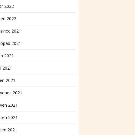
or 2022
den 2022
sinec 2021
topad 2021
en 2021
í 2021
pen 2021
rvenec 2021
rven 2021
ěten 2021
ben 2021