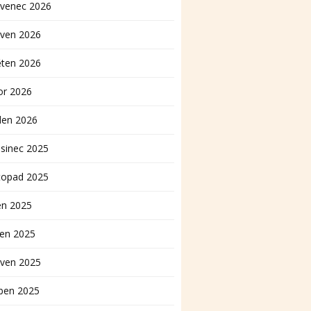
rvenec 2026
rven 2026
ěten 2026
or 2026
den 2026
sinec 2025
topad 2025
en 2025
pen 2025
rven 2025
ben 2025