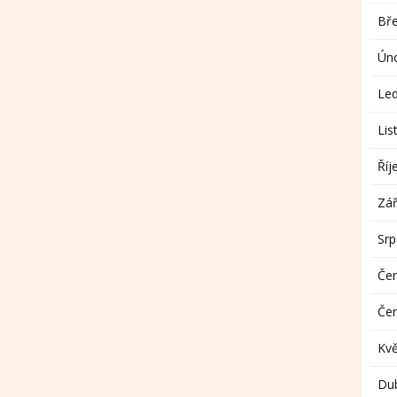
Bř
Ún
Le
Lis
Říj
Zář
Sr
Če
Če
Kv
Du