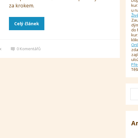
Dop
za krokem.
kur
u n
Živ
Zau
Celý článek
dým
do 
kur
kli
Onl
x
0
Komentářů
zda
zaj
ulo
Pře
Těš
A