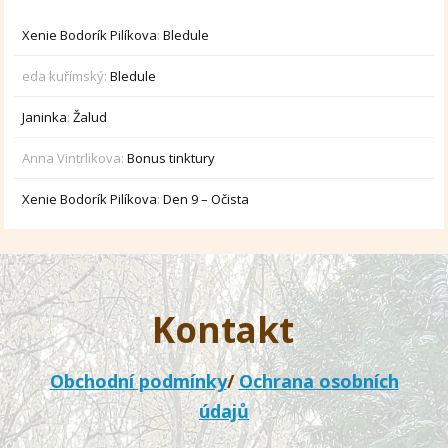
Xenie Bodorík Pilíkova
:
Bledule
eda kuřímský
:
Bledule
Janinka
:
Žalud
Anna Vintrlikova
:
Bonus tinktury
Xenie Bodorík Pilíkova
:
Den 9 – Očista
Kontakt
Obchodní podmínky
/
Ochrana osobních
údajů