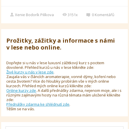
Xenie Bodorík Pilíkova
3151x
0
Komentářů
Prožitky, zážitky a informace s námi
v lese nebo online.
Dopřejte si u nás v lese luxusní zážitkový kurz s pocitem
dovolené. Přehled kurzů u nás v lese klikněte zde:
Živé kurzy u nás v lese zde
.
Zaujala vás v článcích aromaterapie, vonné dýmy, koření nebo
cesta životem? Více do hloubky probírám vše v mých online
kurzech. Přehled mých online kurzů klikněte zde:
Online kurzy zde
. A další přednášky zdarma, nejenom moje, ale i s
různými zajímavými hosty na různá témata mám uložené klikněte
zde:
Přednášky zdarma ke shlédnutí zde
.
Těším se na vás.