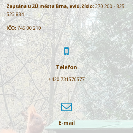
Zapsána u ŽÚ města Brna, evid. číslo:
370 200 - 825
523 884
IČO:
745 00 210
Telefon
+420 731576577
E-mail