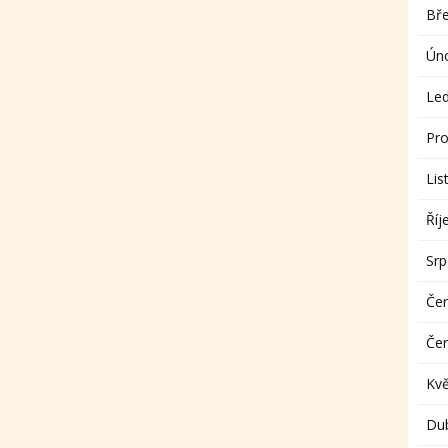
Bř
Ún
Le
Pro
Lis
Říj
Sr
Če
Če
Kv
Du