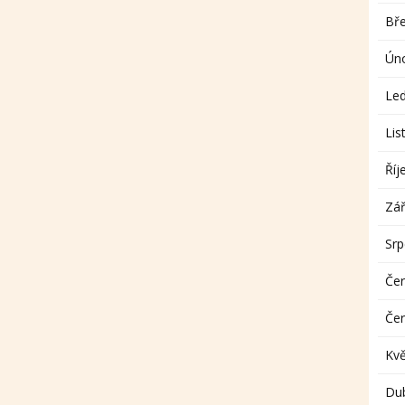
Bř
Ún
Le
Lis
Říj
Zář
Sr
Če
Če
Kv
Du