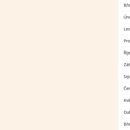
Bř
Ún
Le
Pro
Říj
Zář
Sr
Če
Kv
Du
Bř