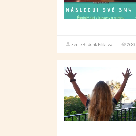
Xenie Bodorík Pilíkova
2683