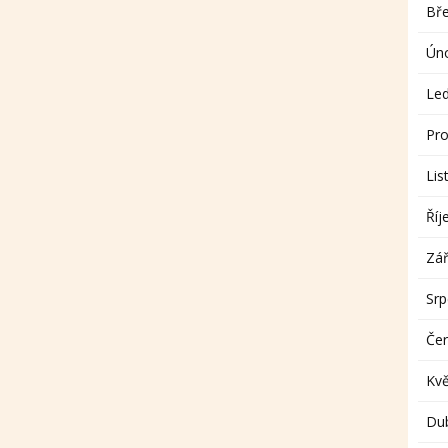
Bř
Ún
Le
Pro
Lis
Říj
Zář
Sr
Če
Kv
Du