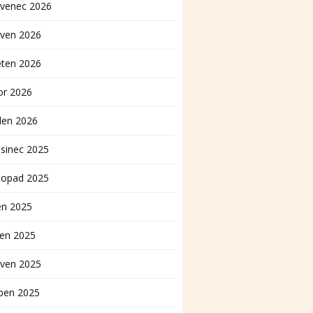
rvenec 2026
rven 2026
ěten 2026
or 2026
den 2026
sinec 2025
topad 2025
en 2025
pen 2025
rven 2025
ben 2025