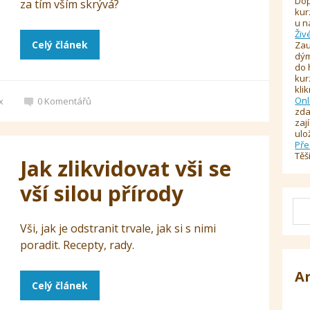
Dop
za tím vším skrývá?
kur
u n
Živ
Celý článek
Zau
dým
do 
kur
kli
Onl
x
0
Komentářů
zda
zaj
ulo
Pře
Těš
Jak zlikvidovat vši se
vší silou přírody
Vši, jak je odstranit trvale, jak si s nimi
poradit. Recepty, rady.
A
Celý článek