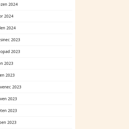
ezen 2024
or 2024
den 2024
sinec 2023
topad 2023
en 2023
pen 2023
rvenec 2023
rven 2023
ěten 2023
ben 2023