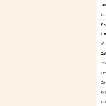
Ún
Le
Pro
Lis
Říj
Zář
Sr
Če
Če
Kv
Du