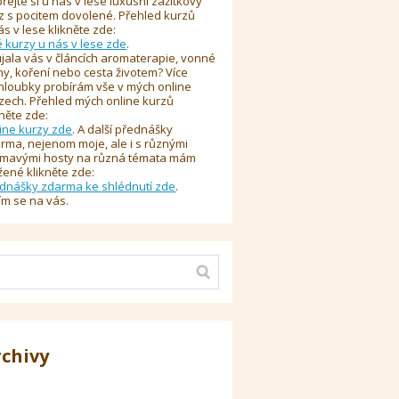
řejte si u nás v lese luxusní zážitkový
z s pocitem dovolené. Přehled kurzů
ás v lese klikněte zde:
é kurzy u nás v lese zde
.
jala vás v článcích aromaterapie, vonné
y, koření nebo cesta životem? Více
hloubky probírám vše v mých online
zech. Přehled mých online kurzů
kněte zde:
ine kurzy zde
. A další přednášky
rma, nejenom moje, ale i s různými
ímavými hosty na různá témata mám
žené klikněte zde:
dnášky zdarma ke shlédnutí zde
.
ím se na vás.
rchivy