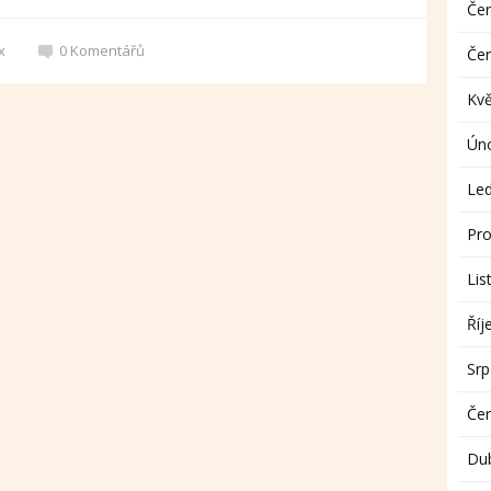
Če
x
0
Komentářů
Če
Kv
Ún
Le
Pro
Lis
Říj
Sr
Če
Du