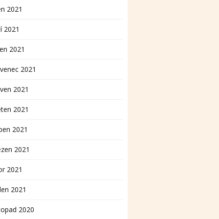
en 2021
í 2021
pen 2021
rvenec 2021
rven 2021
ěten 2021
ben 2021
ezen 2021
or 2021
den 2021
topad 2020