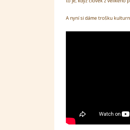
to je, když člověk z velikého
A nyní si dáme trošku kulturní