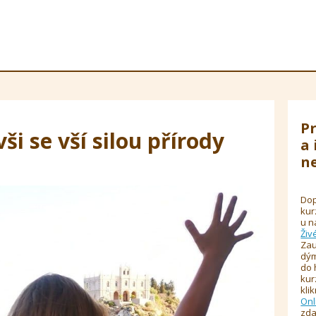
Pr
vši se vší silou přírody
a 
ne
Dop
kur
u n
Živ
Zau
dým
do 
kur
kli
Onl
zda