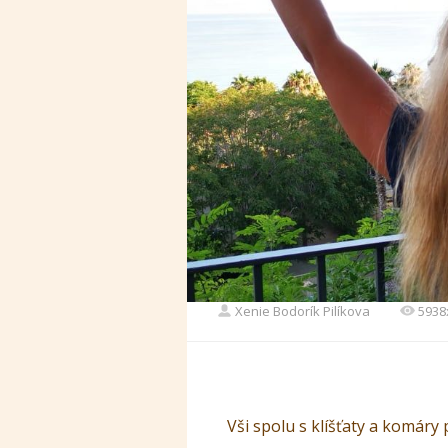
Xenie Bodorík Pilíkova
5938
Vši spolu s klíšťaty a komáry 