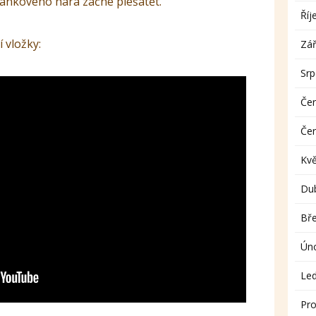
 pankového hára začne plešatět.
Říj
 vložky:
Zář
Sr
Če
Če
Kv
Du
Bř
Ún
Le
Pro