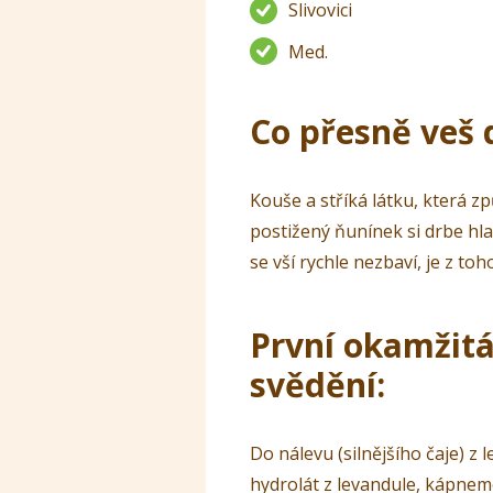
Slivovici
Med.
Co přesně veš 
Kouše a stříká látku, která z
postižený ňunínek si drbe hla
se vší rychle nezbaví, je z to
První okamžitá
svědění:
Do nálevu (silnějšího čaje) 
hydrolát z levandule, kápneme