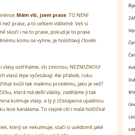
Říj
mněnce.
Mám vši, jsem prase
. TO NENÍ
Zář
než prase, a to celkem viditelně. Veš si
Sr
ně skočí i na to prase, pokud je to prase
edinému komu se vyhne, je holohlavý člověk.
Če
Če
 si vlasy ostříháme, vši zmiznou. NEZMIZNOU!
Kv
ích vlasů lépe vyčesávají. Ale přátelé, ruku
Du
stříhat kvůli tak malému problému, jako je veš?
ičku, která má delší vlásky, zaděláme jí tak
Bř
 žena kulmuje vlasy, a ty ji zčistajasna upadnou.
Ún
u leze kanálama. To stejné cítí i malá holčička!
Le
nek, který se nekulmuje, stačí si uvědomit jaké
Lis