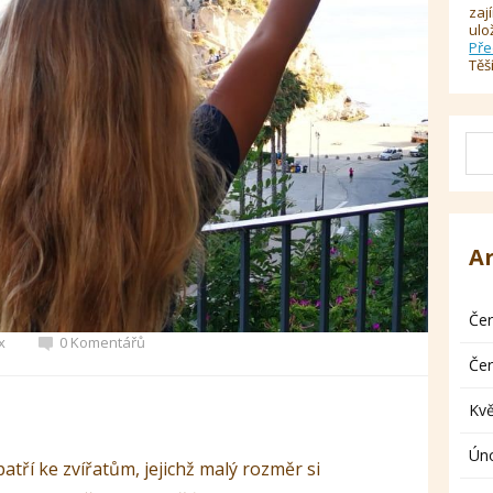
zaj
ulo
Pře
Těš
A
Če
x
0 Komentářů
Če
Kv
Ún
patří ke zvířatům, jejichž malý rozměr si