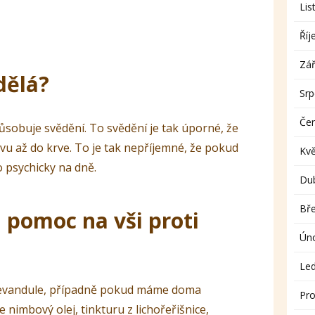
Lis
Říj
Zář
dělá?
Sr
Če
působuje svědění. To svědění je tak úporné, že
vu až do krve. To je tak nepříjemné, že pokud
Kv
ho psychicky na dně.
Du
Bř
 pomoc na vši proti
Ún
Le
z levandule, případně pokud máme doma
Pro
 nimbový olej, tinkturu z lichořeřišnice,