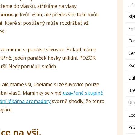
Lis
etřeme do vlásků, stříkáme na vlasy,
 pomoc
je kvůli vším, ale především také kvůli
Říj
í
, které si postižený může rozdrábat až
Sr
ší.
Če
, vezmeme si panáka slivovice. Pokud máme
Če
i vnitřně. Jeden panáček hezky uklidní. POZOR!
Kv
orší. Nedoporučuji. smíích
Du
 ale máme vši, uděláme si ze slivovice pouze
Bř
ábal vlasů. Maminky se v mé
uzavřené skupině
dní lékárna aromadary
svorně shodly, že tento
Ún
jvíce.
Le
Pro
ce na vši.