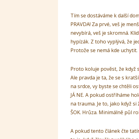
Tím se dostáváme k další do
PRAVDA! Za prvé, veš je menší 
nevybírá, veš je skromná. Klid
hypízák. Z toho vyplývá, že j
Protože se nemá kde uchytit.
Proto koluje pověst, že když
Ale pravda je ta, že se s kratš
na srdce, vy byste se chtěli o
JÁ NE. A pokud ostříháme holč
na trauma. Je to, jako když si
ŠOK. Hrůza. Minimálně půl rok
A pokud tento článek čte tatí