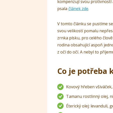
kompenzují svou protivností 
psala
článek zde
.
V tomto článku se pustíme se v
svou velikostí pomalu nepřesa
zrnka písku, pro celého člověk
rodina obsahující aspoň jedno 
z očí do očí. A nebyl to příje
Co je potřeba 
Kovový hřeben všiváček, n
Tamanu rostlinný olej, n
Éterický olej: levanduli