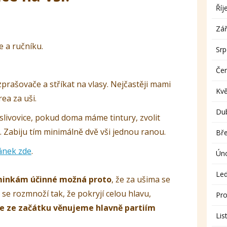
Říj
Zář
e a ručníku.
Sr
Če
zprašovače a stříkat na vlasy. Nejčastěji mami
Kv
rea za uši.
Du
é slivovice, pokud doma máme tintury, zvolit
. Zabiju tím minimálně dvě vši jednou ranou.
Bř
ánek zde
.
Ún
Le
minkám účinné možná proto
, že za ušima se
k se rozmnoží tak, že pokryjí celou hlavu,
Pro
e ze začátku
věnujeme hlavně partiím
Lis