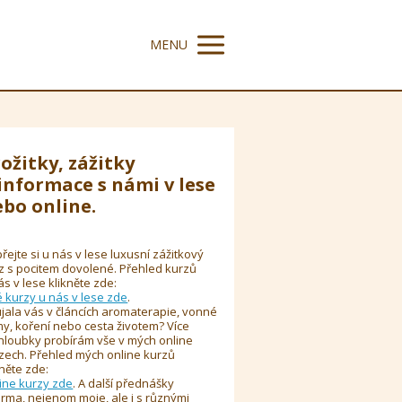
MENU
ožitky, zážitky
informace s námi v lese
bo online.
řejte si u nás v lese luxusní zážitkový
z s pocitem dovolené. Přehled kurzů
ás v lese klikněte zde:
é kurzy u nás v lese zde
.
jala vás v článcích aromaterapie, vonné
y, koření nebo cesta životem? Více
hloubky probírám vše v mých online
zech. Přehled mých online kurzů
kněte zde:
ine kurzy zde
. A další přednášky
rma, nejenom moje, ale i s různými