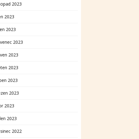
topad 2023
en 2023
pen 2023
rvenec 2023
rven 2023
ěten 2023
ben 2023
ezen 2023
or 2023
den 2023
sinec 2022