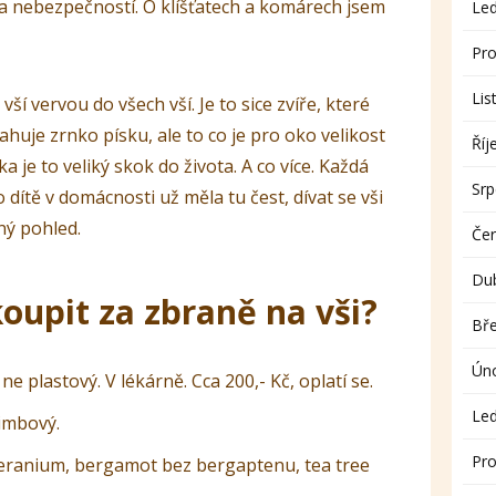
a nebezpečností. O klíšťatech a komárech jsem
Le
Pro
Lis
ší vervou do všech vší. Je to sice zvíře, které
huje zrnko písku, ale to co je pro oko velikost
Říj
a je to veliký skok do života. A co více. Každá
Sr
dítě v domácnosti už měla tu čest, dívat se vši
mný pohled.
Če
Du
koupit za zbraně na vši?
Bř
Ún
e plastový. V lékárně. Cca 200,- Kč, oplatí se.
Le
imbový.
Pro
, geranium, bergamot bez bergaptenu, tea tree