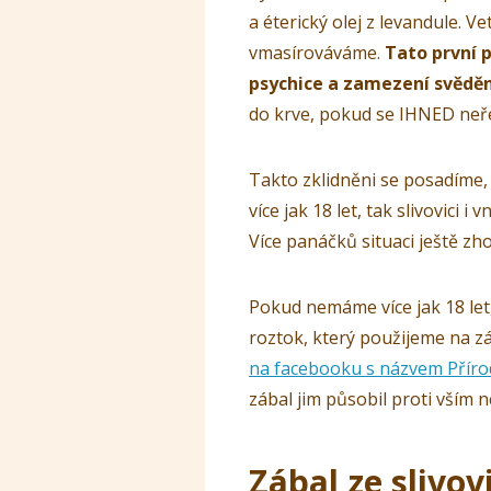
a éterický olej z levandule. V
vmasírováváme.
Tato první
psychice a zamezení svěděn
do krve, pokud se IHNED neře
Takto zklidněni se posadíme
více jak 18 let, tak slivovici 
Více panáčků situaci ještě zh
Pokud nemáme více jak 18 let,
roztok, který použijeme na z
na facebooku s názvem Příro
zábal jim působil proti vším ne
Zábal ze slivovi