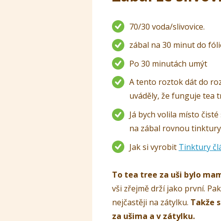
70/30 voda/slivovice.
zábal na 30 minut do fóli
Po 30 minutách umýt
A tento roztok dát do ro
uváděly, že funguje tea t
Já bych volila místo čist
na zábal rovnou tinktury
Jak si vyrobit
Tinktury čl
To tea tree
za uši bylo ma
vši zřejmě drží jako první. Pa
nejčastěji na zátylku.
Takže s
za ušima a v zátylku.