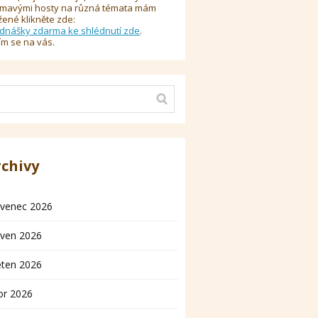
ímavými hosty na různá témata mám
žené klikněte zde:
dnášky zdarma ke shlédnutí zde
.
ím se na vás.
rchivy
rvenec 2026
rven 2026
ěten 2026
or 2026