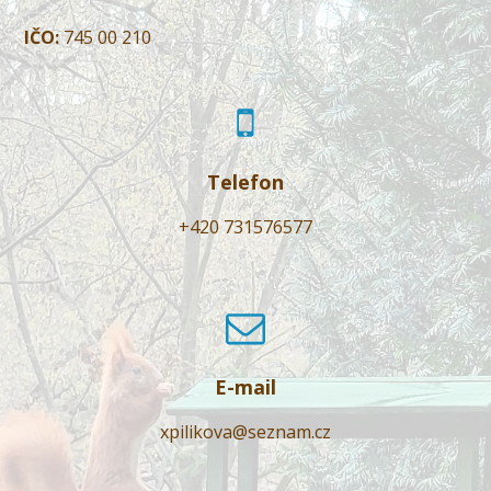
IČO:
745 00 210
Telefon
+420 731576577
E-mail
xpilikova@seznam.cz