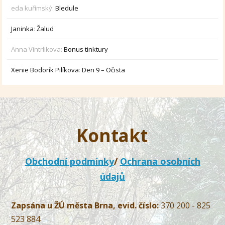
eda kuřímský
:
Bledule
Janinka
:
Žalud
Anna Vintrlikova
:
Bonus tinktury
Xenie Bodorík Pilíkova
:
Den 9 – Očista
Kontakt
Obchodní podmínky
/
Ochrana osobních
údajů
Zapsána u ŽÚ města Brna, evid. číslo:
370 200 - 825
523 884