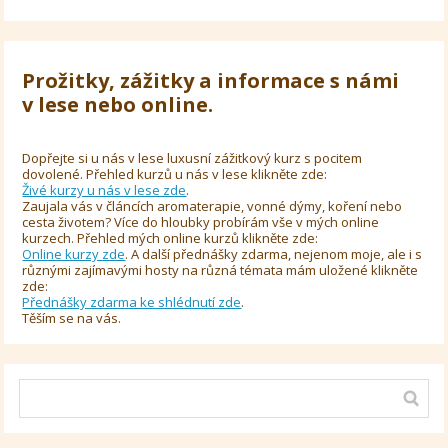
Prožitky, zážitky a informace s námi
v lese nebo online.
Dopřejte si u nás v lese luxusní zážitkový kurz s pocitem
dovolené. Přehled kurzů u nás v lese klikněte zde:
Živé kurzy u nás v lese zde
.
Zaujala vás v článcích aromaterapie, vonné dýmy, koření nebo
cesta životem? Více do hloubky probírám vše v mých online
kurzech. Přehled mých online kurzů klikněte zde:
Online kurzy zde
. A další přednášky zdarma, nejenom moje, ale i s
různými zajímavými hosty na různá témata mám uložené klikněte
zde:
Přednášky zdarma ke shlédnutí zde
.
Těším se na vás.