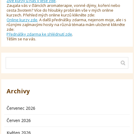
Živé kurzy u nás v lese zde
.
Zaujala vás v článcích aromaterapie, vonné dýmy, koření nebo
cesta životem? Více do hloubky probírám vše v mých online
kurzech. Přehled mých online kurzů klikněte zde:
Online kurzy zde
. A další přednášky zdarma, nejenom moje, ale i s
různými zajímavými hosty na různá témata mám uložené klikněte
zde:
Přednášky zdarma ke shlédnutí zde
.
Těším se na vás.
Archivy
Červenec 2026
Červen 2026
Květen 2026