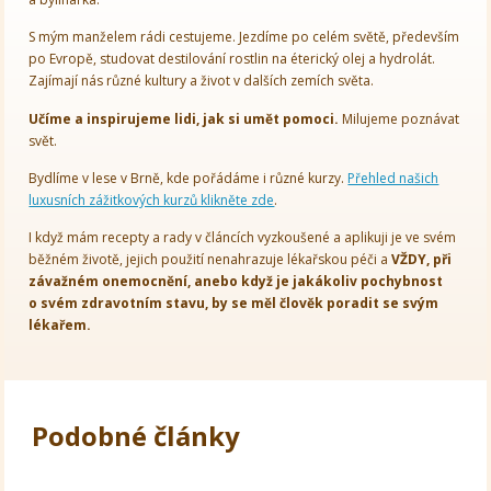
S mým manželem rádi cestujeme. Jezdíme po celém světě, především
po Evropě, studovat destilování rostlin na éterický olej a hydrolát.
Zajímají nás různé kultury a život v dalších zemích světa.
Učíme a inspirujeme lidi, jak si umět pomoci.
Milujeme poznávat
svět.
Bydlíme v lese v Brně, kde pořádáme i různé kurzy.
Přehled našich
luxusních zážitkových kurzů klikněte zde
.
I když mám recepty a rady v článcích vyzkoušené a aplikuji je ve svém
běžném životě, jejich použití nenahrazuje lékařskou péči a
VŽDY, při
závažném onemocnění, anebo když je jakákoliv pochybnost
o svém zdravotním stavu, by se měl člověk poradit se svým
lékařem.
Podobné články