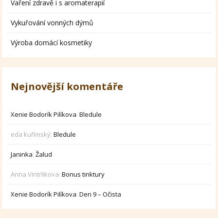
Vaření zdravě i s aromaterapií
Vykuřování vonných dýmů
Výroba domácí kosmetiky
Nejnovější komentáře
Xenie Bodorík Pilíkova
:
Bledule
eda kuřímský
:
Bledule
Janinka
:
Žalud
Anna Vintrlikova
:
Bonus tinktury
Xenie Bodorík Pilíkova
:
Den 9 – Očista