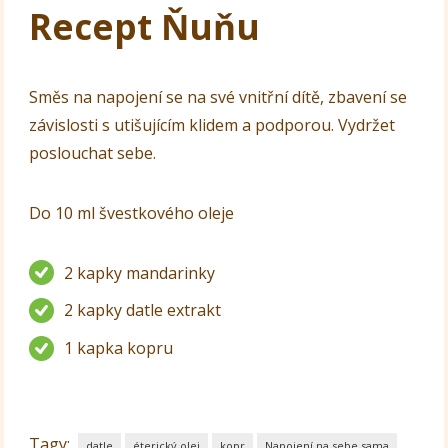
Recept Ňuňu
Směs na napojení se na své vnitřní dítě, zbavení se
závislosti s utišujícím klidem a podporou. Vydržet
poslouchat sebe.
Do 10 ml švestkového oleje
2 kapky mandarinky
2 kapky datle extrakt
1 kapka kopru
Tagy:
datle
éterický olej
kopr
Napojení na sebe sama