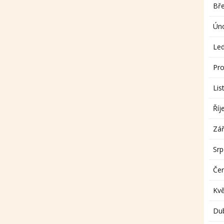
Bř
Ún
Le
Pro
Lis
Říj
Zář
Sr
Če
Kv
Du