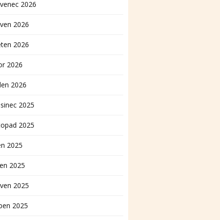
rvenec 2026
rven 2026
ěten 2026
or 2026
den 2026
sinec 2025
topad 2025
en 2025
pen 2025
rven 2025
ben 2025