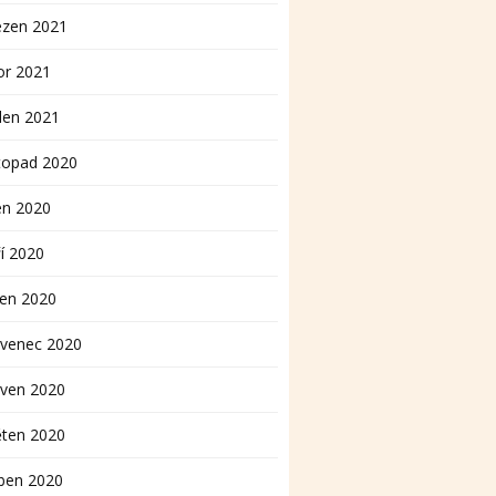
ezen 2021
or 2021
den 2021
topad 2020
en 2020
í 2020
pen 2020
rvenec 2020
rven 2020
ěten 2020
ben 2020