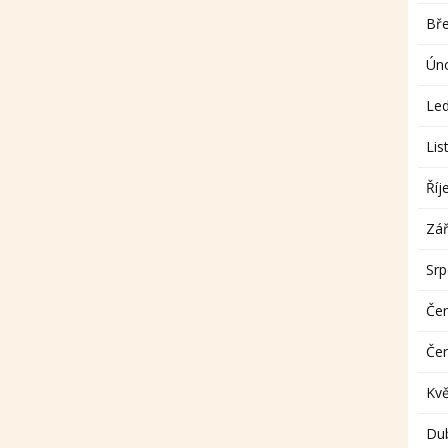
Bř
Ún
Le
Lis
Říj
Zář
Sr
Če
Če
Kv
Du