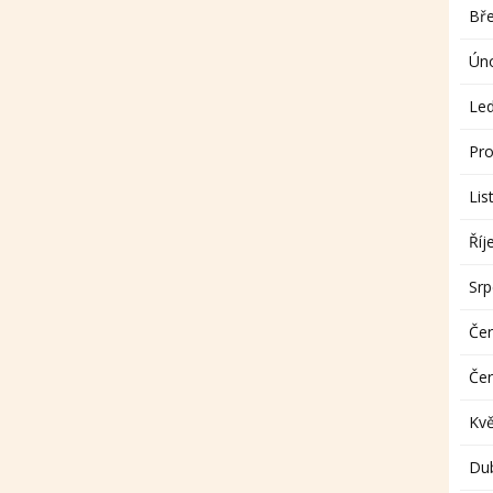
Bř
Ún
Le
Pro
Lis
Říj
Sr
Če
Če
Kv
Du