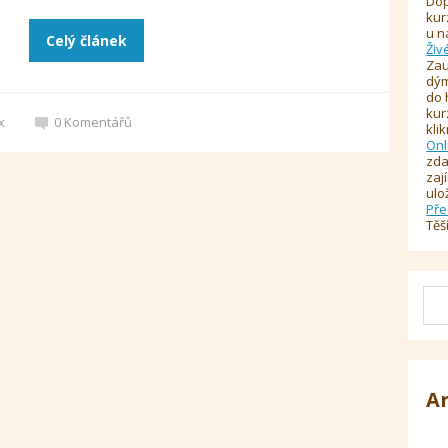
Dop
kur
u n
Celý článek
Živ
Zau
dým
do 
kur
x
0
Komentářů
kli
Onl
zda
zaj
ulo
Pře
Těš
A