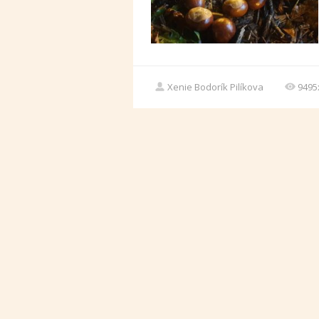
Xenie Bodorík Pilíkova
9495