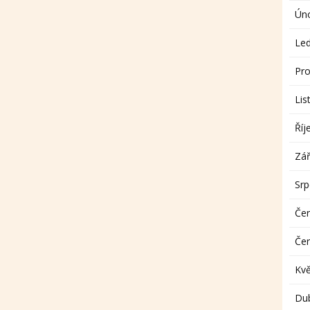
Ún
Le
Pro
Lis
Říj
Zář
Sr
Če
Če
Kv
Du