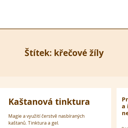
Štítek: křečové žíly
Pr
Kaštanová tinktura
a 
ne
Magie a využití čerstvě nasbíraných
kaštanů. Tinktura a gel.