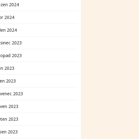
ezen 2024
or 2024
den 2024
sinec 2023
topad 2023
en 2023
pen 2023
rvenec 2023
rven 2023
ěten 2023
ben 2023