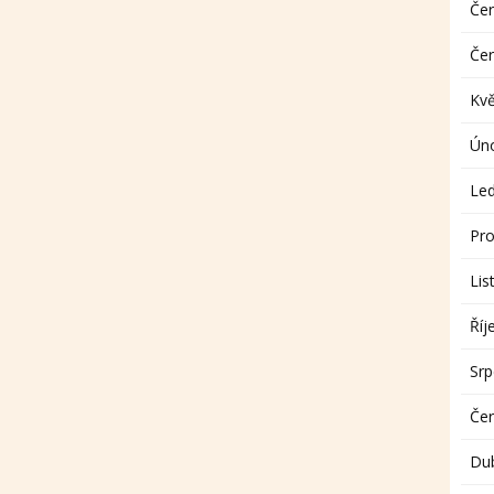
Če
Če
Kv
Ún
Le
Pro
Lis
Říj
Sr
Če
Du