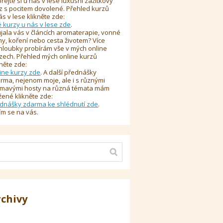
řejte si u nás v lese luxusní zážitkový
z s pocitem dovolené. Přehled kurzů
ás v lese klikněte zde:
é kurzy u nás v lese zde
.
jala vás v článcích aromaterapie, vonné
y, koření nebo cesta životem? Více
hloubky probírám vše v mých online
zech. Přehled mých online kurzů
kněte zde:
ine kurzy zde
. A další přednášky
rma, nejenom moje, ale i s různými
ímavými hosty na různá témata mám
žené klikněte zde:
dnášky zdarma ke shlédnutí zde
.
ím se na vás.
rchivy