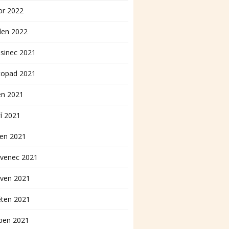
or 2022
den 2022
sinec 2021
topad 2021
en 2021
í 2021
pen 2021
rvenec 2021
rven 2021
ěten 2021
ben 2021