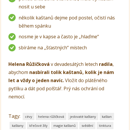
nosit u sebe
několik kaštanů dejme pod postel, očistí nás
během spánku
nosme je v kapse a často je „hlaďme“
sbíráme na „šťastných“ místech
Helena Růžičková
v devadesátých letech
radila
,
abychom
nasbírali tolik kaštanů, kolik je nám
let a vždy o jeden navíc.
Vložit do plátěného
pytlíku a dát pod polštář. Prý nás ochrání od
nemocí.
Tagy:
cévy
helena růžičková
jedovaté kaštany
kaštan
kaštany
křečové žíly
magie kaštanů
svědění
tinktura