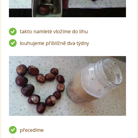
takto namleté vložíme do lihu
louhujeme přibližně dva týdny
přecedíme