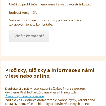
Uložit do prohlížeče jméno, e-mail a webovou stránku pro
budoucí komentáře.
Vaše osobní údaje budou použity pouze pro účely
zpracování tohoto komentáře.
Prožitky, zážitky a informace s námi
v lese nebo online.
Dopřejte si u nás v lese luxusní zážitkový kurz s pocitem
dovolené. Přehled kurzů u nás v lese klikněte zde:
Živé kurzy u nás v lese zde
.
Zaujala vás v článcích aromaterapie, vonné dýmy, koření nebo
cesta životem? Více do hloubky probírám vše v mých online