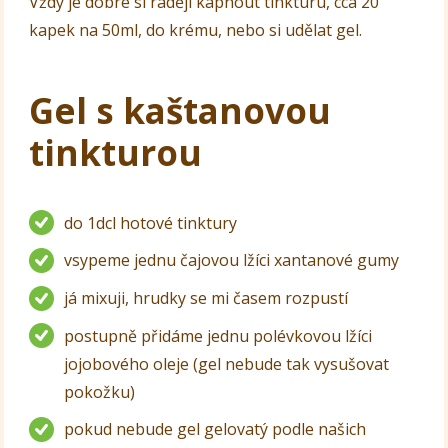
Vždy je dobré si raději kápnout tinkturu, cca 20
kapek na 50ml, do krému, nebo si udělat gel.
Gel s kaštanovou
tinkturou
do 1dcl hotové tinktury
vsypeme jednu čajovou lžíci xantanové gumy
já mixuji, hrudky se mi časem rozpustí
postupně přidáme jednu polévkovou lžíci
jojobového oleje (gel nebude tak vysušovat
pokožku)
pokud nebude gel gelovatý podle našich