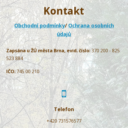
Kontakt
Obchodní podmínky
/
Ochrana osobních
údajů
Zapsána u ŽÚ města Brna, evid. číslo:
370 200 - 825
523 884
IČO:
745 00 210
Telefon
+420 731576577