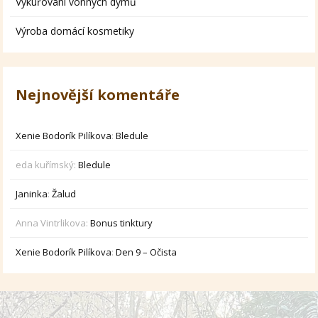
Vykuřování vonných dýmů
Výroba domácí kosmetiky
Nejnovější komentáře
Xenie Bodorík Pilíkova
:
Bledule
eda kuřímský
:
Bledule
Janinka
:
Žalud
Anna Vintrlikova
:
Bonus tinktury
Xenie Bodorík Pilíkova
:
Den 9 – Očista