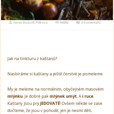
Xenie Bodorík Pilíkova
9498x
0 Komentářů
Jak na tinkturu z kaštanů?
Nasbíráme si kaštany a ještě čerstvé je pomeleme.
My je meleme na normálním, obyčejném masovém
mlýnku
. Je dobré pak
mlýnek umýt
. A
i ruce
.
Kaštany jsou prý
JEDOVATÉ
! Ovšem někde se zase
dočteme, že jsou v pohodě, jen je nesmí děti,