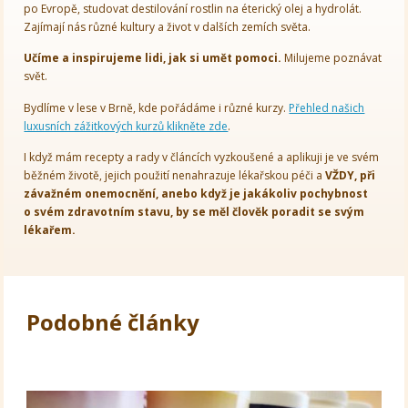
po Evropě, studovat destilování rostlin na éterický olej a hydrolát.
Zajímají nás různé kultury a život v dalších zemích světa.
Učíme a inspirujeme lidi, jak si umět pomoci.
Milujeme poznávat
svět.
Bydlíme v lese v Brně, kde pořádáme i různé kurzy.
Přehled našich
luxusních zážitkových kurzů klikněte zde
.
I když mám recepty a rady v článcích vyzkoušené a aplikuji je ve svém
běžném životě, jejich použití nenahrazuje lékařskou péči a
VŽDY, při
závažném onemocnění, anebo když je jakákoliv pochybnost
o svém zdravotním stavu, by se měl člověk poradit se svým
lékařem.
Podobné články