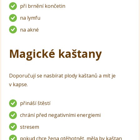
při brnění končetin
na lymfu
na akné
Magické kaštany
Doporučují se nasbírat plody kaštanů a mít je
v kapse.
přináší štěstí
chrání před negativními energiemi
stresem
pokud chce žena otěhotnět, měla by kaštan