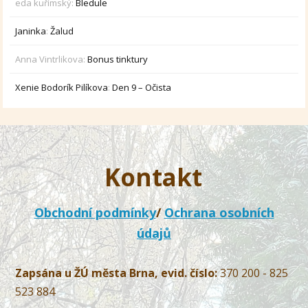
eda kuřímský
:
Bledule
Janinka
:
Žalud
Anna Vintrlikova
:
Bonus tinktury
Xenie Bodorík Pilíkova
:
Den 9 – Očista
Kontakt
Obchodní podmínky
/
Ochrana osobních
údajů
Zapsána u ŽÚ města Brna, evid. číslo:
370 200 - 825
523 884