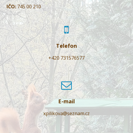
IČO:
745 00 210
Telefon
+420 731576577
E-mail
xpilikova@seznam.cz