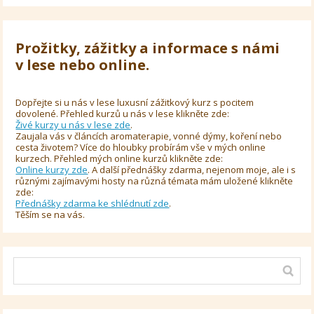
Prožitky, zážitky a informace s námi
v lese nebo online.
Dopřejte si u nás v lese luxusní zážitkový kurz s pocitem
dovolené. Přehled kurzů u nás v lese klikněte zde:
Živé kurzy u nás v lese zde
.
Zaujala vás v článcích aromaterapie, vonné dýmy, koření nebo
cesta životem? Více do hloubky probírám vše v mých online
kurzech. Přehled mých online kurzů klikněte zde:
Online kurzy zde
. A další přednášky zdarma, nejenom moje, ale i s
různými zajímavými hosty na různá témata mám uložené klikněte
zde:
Přednášky zdarma ke shlédnutí zde
.
Těším se na vás.