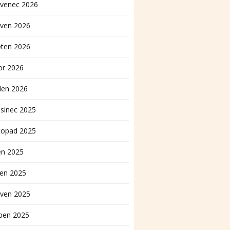
rvenec 2026
rven 2026
ěten 2026
or 2026
den 2026
sinec 2025
topad 2025
en 2025
pen 2025
rven 2025
ben 2025