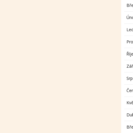
Bř
Ún
Le
Pro
Říj
Zář
Sr
Če
Kv
Du
Bř