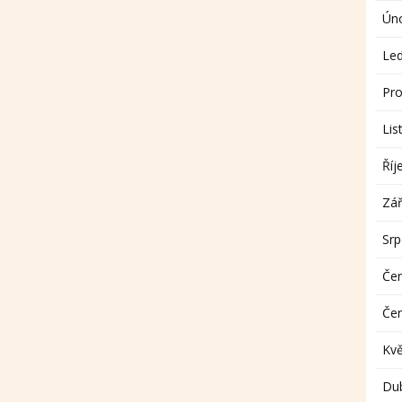
Ún
Le
Pro
Lis
Říj
Zář
Sr
Če
Če
Kv
Du