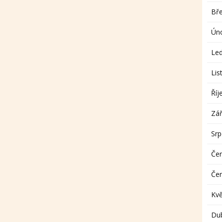
Bř
Ún
Le
Lis
Říj
Zář
Sr
Če
Če
Kv
Du