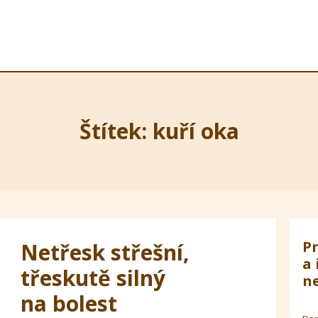
Štítek: kuří oka
Pr
Netřesk střešní,
a 
třeskutě silný
ne
na bolest