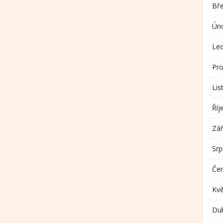
Bř
Ún
Le
Pro
Lis
Říj
Zář
Sr
Če
Kv
Du