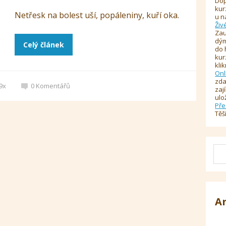
Dop
kur
Netřesk na bolest uší, popáleniny, kuří oka.
u n
Živ
Zau
dým
Celý článek
do 
kur
kli
Onl
zda
9x
0
Komentářů
zaj
ulo
Pře
Těš
A