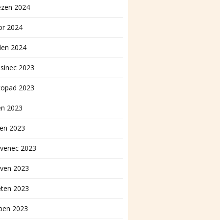
ezen 2024
or 2024
den 2024
sinec 2023
topad 2023
en 2023
pen 2023
rvenec 2023
rven 2023
ěten 2023
ben 2023