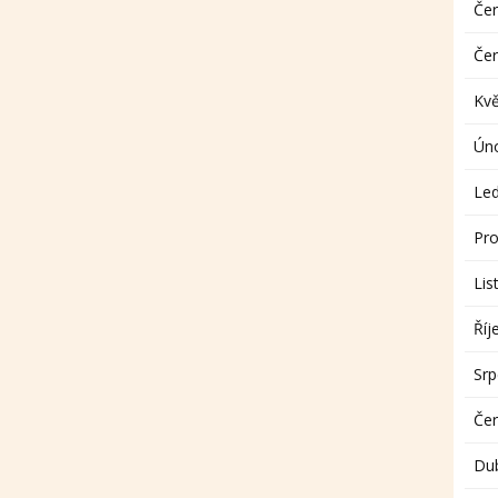
Če
Če
Kv
Ún
Le
Pro
Lis
Říj
Sr
Če
Du