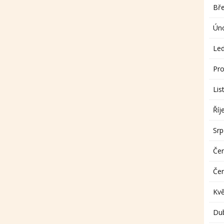
Bř
Ún
Le
Pro
Lis
Říj
Sr
Če
Če
Kv
Du