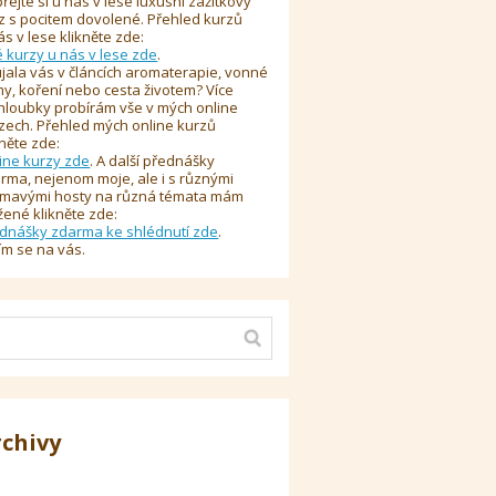
řejte si u nás v lese luxusní zážitkový
z s pocitem dovolené. Přehled kurzů
ás v lese klikněte zde:
é kurzy u nás v lese zde
.
jala vás v článcích aromaterapie, vonné
y, koření nebo cesta životem? Více
hloubky probírám vše v mých online
zech. Přehled mých online kurzů
kněte zde:
ine kurzy zde
. A další přednášky
rma, nejenom moje, ale i s různými
ímavými hosty na různá témata mám
žené klikněte zde:
dnášky zdarma ke shlédnutí zde
.
ím se na vás.
rchivy