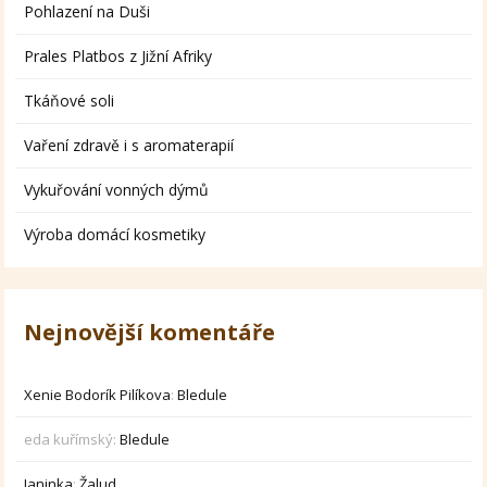
Pohlazení na Duši
Prales Platbos z Jižní Afriky
Tkáňové soli
Vaření zdravě i s aromaterapií
Vykuřování vonných dýmů
Výroba domácí kosmetiky
Nejnovější komentáře
Xenie Bodorík Pilíkova
:
Bledule
eda kuřímský
:
Bledule
Janinka
:
Žalud