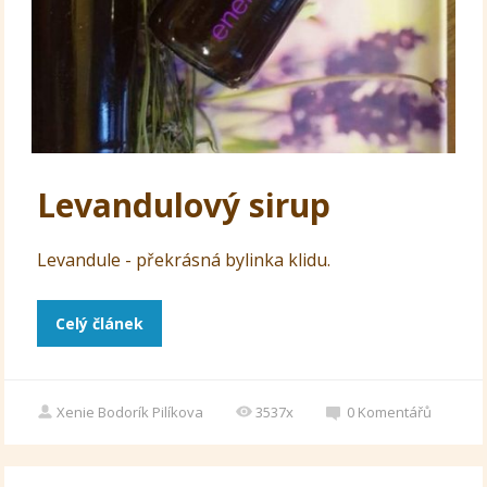
Levandulový sirup
Levandule - překrásná bylinka klidu.
Celý článek
Xenie Bodorík Pilíkova
3537x
0
Komentářů