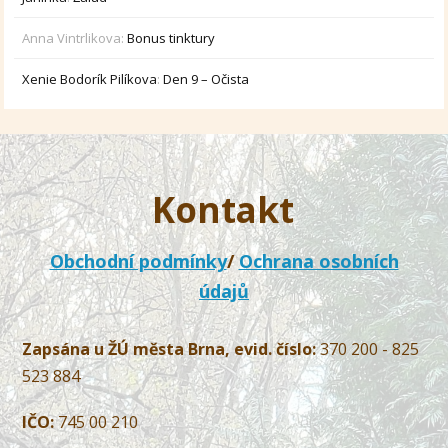
Anna Vintrlikova
:
Bonus tinktury
Xenie Bodorík Pilíkova
:
Den 9 – Očista
Kontakt
Obchodní podmínky
/
Ochrana osobních
údajů
Zapsána u ŽÚ města Brna, evid. číslo:
370 200 - 825
523 884
IČO:
745 00 210