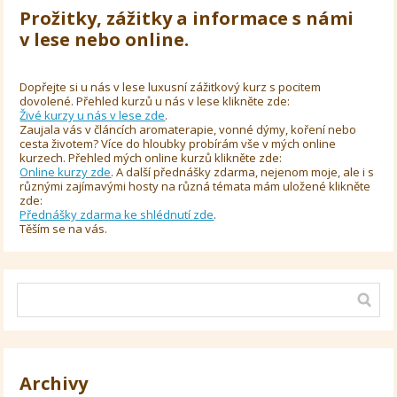
Prožitky, zážitky a informace s námi
v lese nebo online.
Dopřejte si u nás v lese luxusní zážitkový kurz s pocitem
dovolené. Přehled kurzů u nás v lese klikněte zde:
Živé kurzy u nás v lese zde
.
Zaujala vás v článcích aromaterapie, vonné dýmy, koření nebo
cesta životem? Více do hloubky probírám vše v mých online
kurzech. Přehled mých online kurzů klikněte zde:
Online kurzy zde
. A další přednášky zdarma, nejenom moje, ale i s
různými zajímavými hosty na různá témata mám uložené klikněte
zde:
Přednášky zdarma ke shlédnutí zde
.
Těším se na vás.
Archivy