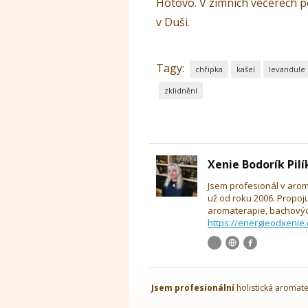
Hotovo. V zimních večerech p
v Duši.
Tagy:
chřipka
kašel
levandule
zklidnění
Xenie Bodorík Pil
Jsem profesionál v arom
už od roku 2006. Propoj
aromaterapie, bachových
https://energieodxenie.
Jsem
profesionální
holistická aromate