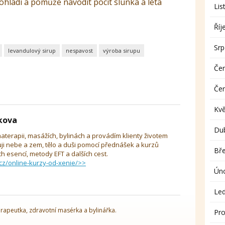
ohladí a pomůže navodit pocit slunka a léta
Lis
Říj
Sr
levandulový sirup
nespavost
výroba sirupu
Če
Če
Kv
íkova
Du
aterapii, masážích, bylinách a provádím klienty životem
uji nebe a zem, tělo a duši pomocí přednášek a kurzů
Bř
 esencí, metody EFT a dalších cest.
cz/online-kurzy-od-xenie/>>
Ún
Le
rapeutka, zdravotní masérka a bylinářka.
Pro