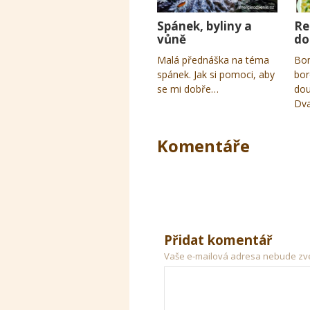
Spánek, byliny a
Re
vůně
do
Malá přednáška na téma
Bon
spánek. Jak si pomoci, aby
bor
se mi dobře…
dou
Dva
Komentáře
Přidat komentář
Vaše e-mailová adresa nebude zv