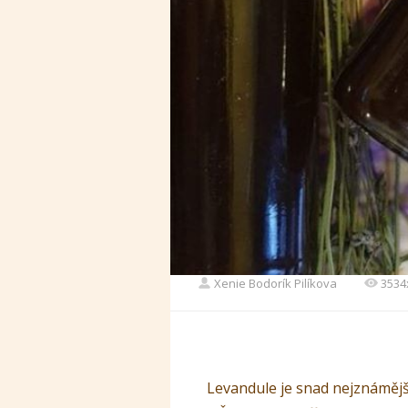
Xenie Bodorík Pilíkova
3534
Levandule je snad nejznámější 