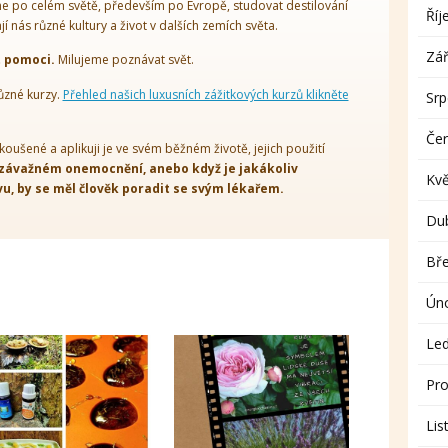
 po celém světě, především po Evropě, studovat destilování
Říj
ají nás různé kultury a život v dalších zemích světa.
Zář
t pomoci.
Milujeme poznávat svět.
ůzné kurzy.
Přehled našich luxusních zážitkových kurzů klikněte
Sr
Če
koušené a aplikuji je ve svém běžném životě, jejich použití
 závažném onemocnění, anebo když je jakákoliv
Kv
, by se měl člověk poradit se svým lékařem.
Du
Bř
Ún
Le
Pro
Lis