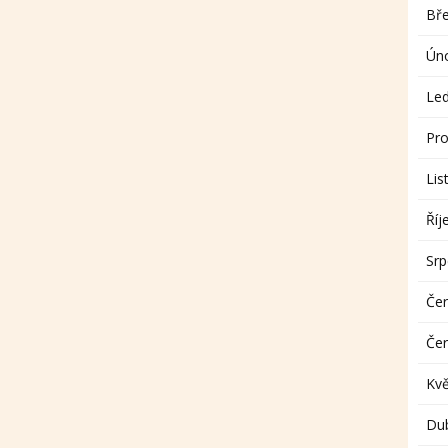
Bř
Ún
Le
Pro
Lis
Říj
Sr
Če
Če
Kv
Du