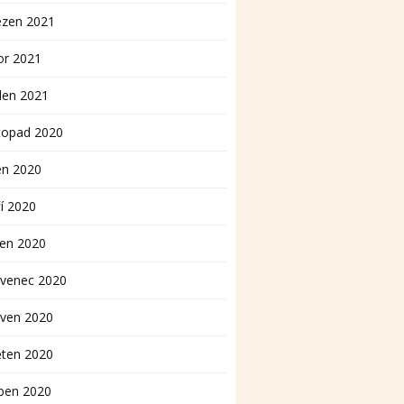
ezen 2021
or 2021
den 2021
topad 2020
en 2020
í 2020
pen 2020
rvenec 2020
rven 2020
ěten 2020
ben 2020