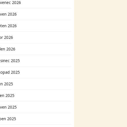
rvenec 2026
rven 2026
ěten 2026
or 2026
den 2026
sinec 2025
topad 2025
en 2025
pen 2025
rven 2025
ben 2025