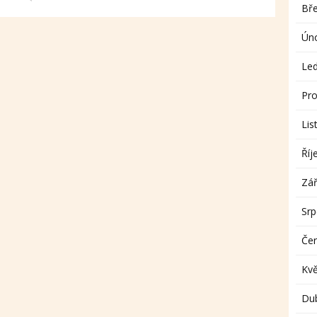
Bř
Ún
Le
Pro
Lis
Říj
Zář
Sr
Če
Kv
Du