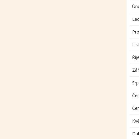
Ún
Le
Pro
Lis
Říj
Zář
Sr
Če
Če
Kv
Du