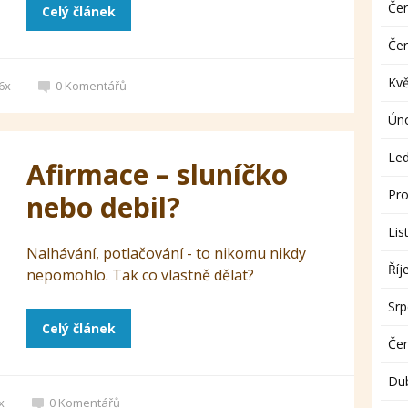
Če
Celý článek
Če
Kv
6x
0
Komentářů
Ún
Le
Afirmace – sluníčko
Pro
nebo debil?
Lis
Nalhávání, potlačování - to nikomu nikdy
Říj
nepomohlo. Tak co vlastně dělat?
Sr
Celý článek
Če
Du
x
0
Komentářů