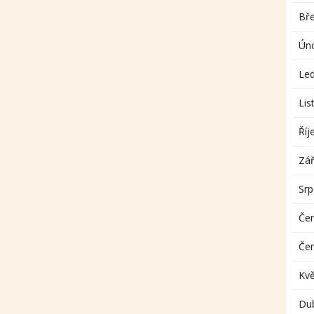
Bř
Ún
Le
Lis
Říj
Zář
Sr
Če
Če
Kv
Du