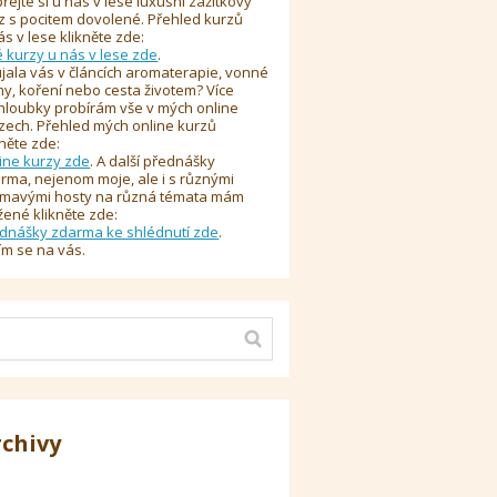
řejte si u nás v lese luxusní zážitkový
z s pocitem dovolené. Přehled kurzů
ás v lese klikněte zde:
é kurzy u nás v lese zde
.
jala vás v článcích aromaterapie, vonné
y, koření nebo cesta životem? Více
hloubky probírám vše v mých online
zech. Přehled mých online kurzů
kněte zde:
ine kurzy zde
. A další přednášky
rma, nejenom moje, ale i s různými
ímavými hosty na různá témata mám
žené klikněte zde:
dnášky zdarma ke shlédnutí zde
.
ím se na vás.
rchivy