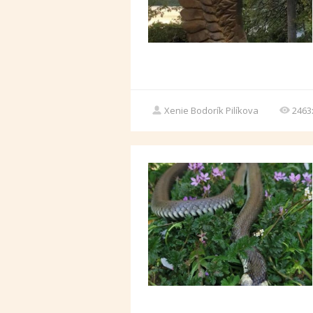
Xenie Bodorík Pilíkova
2463