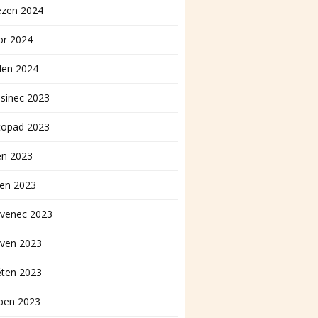
ezen 2024
or 2024
den 2024
sinec 2023
topad 2023
en 2023
pen 2023
rvenec 2023
rven 2023
ěten 2023
ben 2023