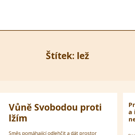
Štítek: lež
Pr
Vůně Svobodou proti
a 
lžím
ne
Směs pomáhající odlehčit a dát prostor