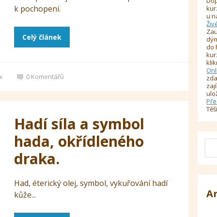
Dop
k pochopení.
kur
u n
Živ
Zau
Celý článek
dým
do 
kur
kli
Onl
x
0
Komentářů
zda
zaj
ulo
Pře
Těš
Hadí síla a symbol
hada, okřídleného
draka.
Had, éterický olej, symbol, vykuřování hadí
A
kůže...