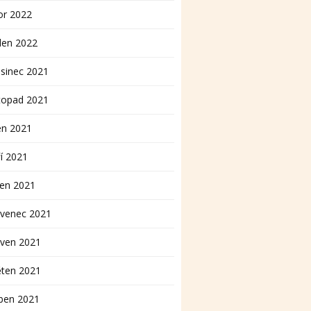
or 2022
den 2022
sinec 2021
topad 2021
en 2021
í 2021
pen 2021
rvenec 2021
rven 2021
ěten 2021
ben 2021