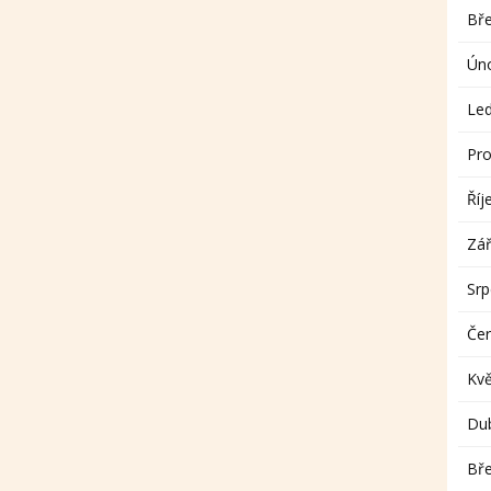
Bř
Ún
Le
Pro
Říj
Zář
Sr
Če
Kv
Du
Bř