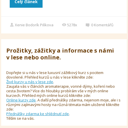
Celý článek
Xenie Bodorík Pilíkova
5278x
0
Komentářů
Prožitky, zážitky a informace s námi
v lese nebo online.
Dopřejte si u nás v lese luxusní zážitkový kurz s pocitem
dovolené. Přehled kurzů u nás v lese klikněte zde:
Živé kurzy u nás v lese zde
.
Zaujala vás v článcích aromaterapie, vonné dýmy, koření nebo
cesta životem? Více do hloubky probírám vše v mých online
kurzech. Přehled mých online kurzů klikněte zde:
Online kurzy zde
. A další přednášky zdarma, nejenom moje, ale i s
různými zajímavými hosty na různá témata mám uložené klikněte
zde:
Přednášky zdarma ke shlédnutí zde
.
Těším se na vás.