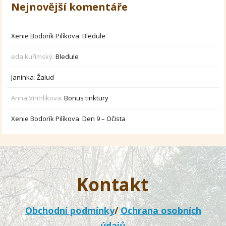
Nejnovější komentáře
Xenie Bodorík Pilíkova
:
Bledule
eda kuřímský
:
Bledule
Janinka
:
Žalud
Anna Vintrlikova
:
Bonus tinktury
Xenie Bodorík Pilíkova
:
Den 9 – Očista
Kontakt
Obchodní podmínky
/
Ochrana osobních
údajů