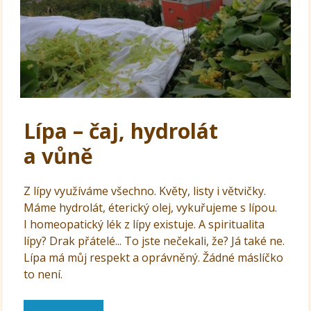
Lípa – čaj, hydrolát
a vůně
Z lípy využíváme všechno. Květy, listy i větvičky.
Máme hydrolát, éterický olej, vykuřujeme s lípou.
I homeopatický lék z lípy existuje. A spiritualita
lípy? Drak přátelé... To jste nečekali, že? Já také ne.
Lípa má můj respekt a oprávněný. Žádné máslíčko
to není.