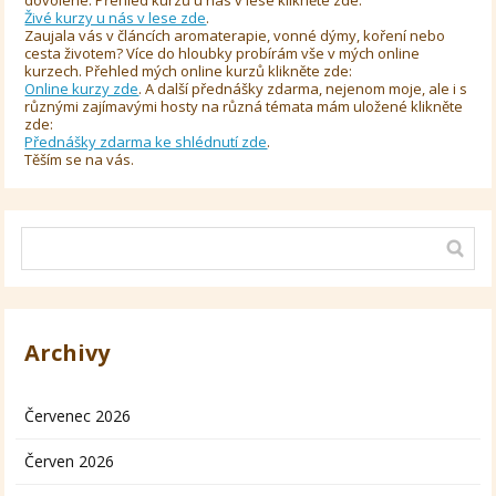
Živé kurzy u nás v lese zde
.
Zaujala vás v článcích aromaterapie, vonné dýmy, koření nebo
cesta životem? Více do hloubky probírám vše v mých online
kurzech. Přehled mých online kurzů klikněte zde:
Online kurzy zde
. A další přednášky zdarma, nejenom moje, ale i s
různými zajímavými hosty na různá témata mám uložené klikněte
zde:
Přednášky zdarma ke shlédnutí zde
.
Těším se na vás.
Archivy
Červenec 2026
Červen 2026