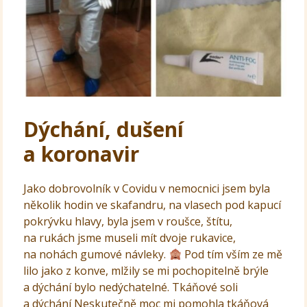
Dýchání, dušení
a koronavir
Jako dobrovolník v Covidu v nemocnici jsem byla
několik hodin ve skafandru, na vlasech pod kapucí
pokrývku hlavy, byla jsem v roušce, štítu,
na rukách jsme museli mít dvoje rukavice,
na nohách gumové návleky.
Pod tím vším ze mě
lilo jako z konve, mlžily se mi pochopitelně brýle
a dýchání bylo nedýchatelné. Tkáňové soli
a dýchání Neskutečně moc mi pomohla tkáňová