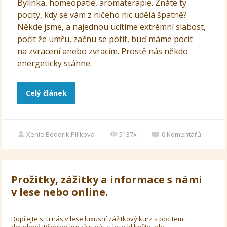
Bylinka, homeopatie, aromaterapie. Znáte ty
pocity, kdy se vám z ničeho nic udělá špatně?
Někde jsme, a najednou ucítíme extrémní slabost,
pocit že umřu, začnu se potit, buď máme pocit
na zvracení anebo zvracím. Prostě nás někdo
energeticky stáhne.
Celý článek
Xenie Bodorík Pilíkova
5137x
0
Komentářů
Prožitky, zážitky a informace s námi
v lese nebo online.
Dopřejte si u nás v lese luxusní zážitkový kurz s pocitem
dovolené. Přehled kurzů u nás v lese klikněte zde: