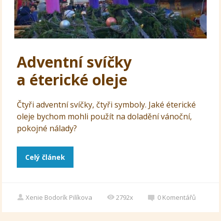
Adventní svíčky
a éterické oleje
Čtyři adventní svíčky, čtyři symboly. Jaké éterické
oleje bychom mohli použít na doladění vánoční,
pokojné nálady?
Celý článek
Xenie Bodorík Pilíkova
2792x
0
Komentářů