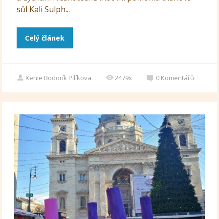
sůl Kali Sulph...
Celý článek
Xenie Bodorík Pilíkova
2479x
0
Komentářů