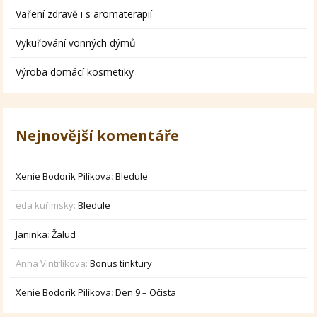
Vaření zdravě i s aromaterapií
Vykuřování vonných dýmů
Výroba domácí kosmetiky
Nejnovější komentáře
Xenie Bodorík Pilíkova
:
Bledule
eda kuřímský
:
Bledule
Janinka
:
Žalud
Anna Vintrlikova
:
Bonus tinktury
Xenie Bodorík Pilíkova
:
Den 9 – Očista