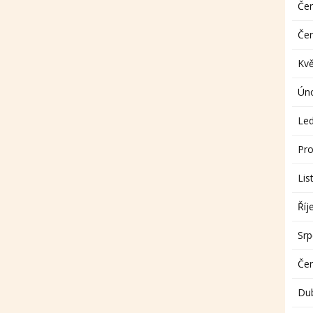
Če
Če
Kv
Ún
Le
Pro
Lis
Říj
Sr
Če
Du