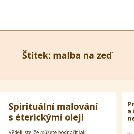
Štítek: malba na zeď
Pr
Spirituální malování
a 
s éterickými oleji
ne
Věděli jste, že můžete podpořit jak