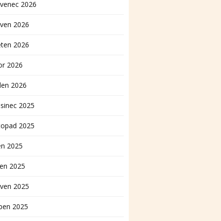
rvenec 2026
rven 2026
ěten 2026
or 2026
den 2026
sinec 2025
topad 2025
en 2025
pen 2025
rven 2025
ben 2025