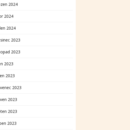
ezen 2024
or 2024
den 2024
sinec 2023
topad 2023
en 2023
pen 2023
rvenec 2023
rven 2023
ěten 2023
ben 2023