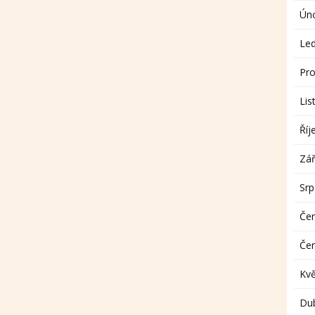
Ún
Le
Pro
Lis
Říj
Zář
Sr
Če
Če
Kv
Du