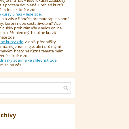
řejte si u nás v lese luxusní zážitkový
z s pocitem dovolené. Přehled kurzů
ás v lese klikněte zde:
é kurzy u nás v lese zde
.
jala vás v článcích aromaterapie, vonné
y, koření nebo cesta životem? Více
hloubky probírám vše v mých online
zech. Přehled mých online kurzů
kněte zde:
ine kurzy zde
. A další přednášky
rma, nejenom moje, ale i s různými
ímavými hosty na různá témata mám
žené klikněte zde:
dnášky zdarma ke shlédnutí zde
.
ím se na vás.
rchivy