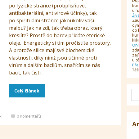
Dop
po fyzické stránce (protiplísňové,
kur
u n
antibakteriální, antivirové účinky), tak
Živ
po spirituální stránce jakoukoliv vaší
Zau
dým
malbu? Jak na zdi, tak třeba obraz, který
do 
kreslíte? Prostě do barev přidáte éterické
kur
kli
oleje. Energeticky si tím pročistíte prostory.
Onl
A protože silice mají své biochemické
zda
zaj
vlastnosti, díky nímž jsou účinné proti
ulo
virům a dalším bacilům, snažícím se nás
Pře
Těš
bacit, tak čistí...
Celý článek
x
0
Komentářů
A