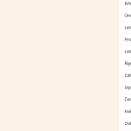
Bř
Ún
Le
Pro
Lis
Říj
Zář
Sr
Če
Kv
Du