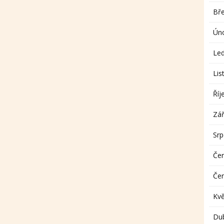
Bř
Ún
Le
Lis
Říj
Zář
Sr
Če
Če
Kv
Du