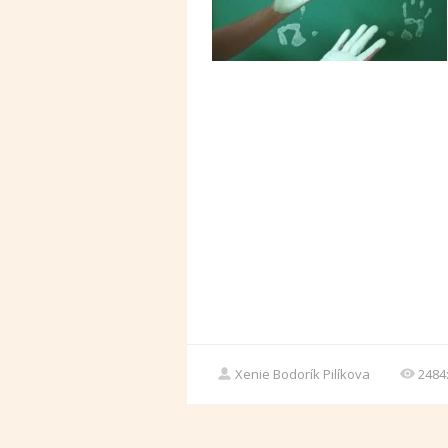
Xenie Bodorík Pilíkova
2484