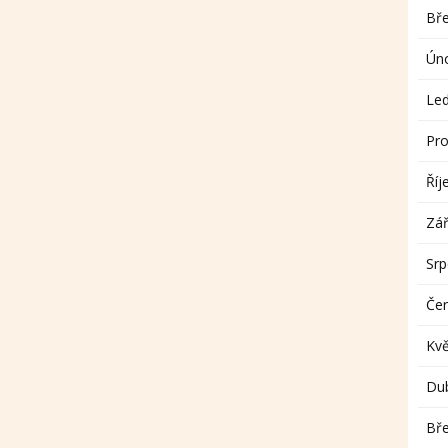
Bř
Ún
Le
Pro
Říj
Zář
Sr
Če
Kv
Du
Bř