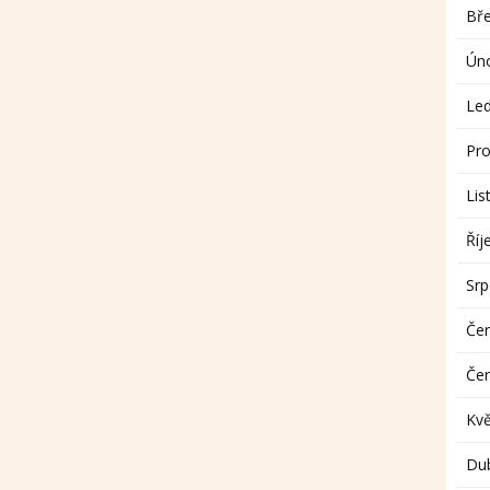
Bř
Ún
Le
Pro
Lis
Říj
Sr
Če
Če
Kv
Du