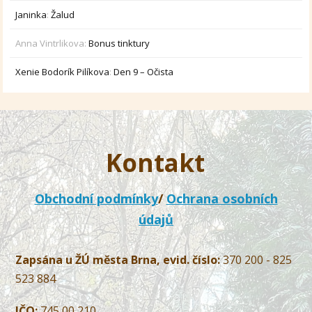
Janinka
:
Žalud
Anna Vintrlikova
:
Bonus tinktury
Xenie Bodorík Pilíkova
:
Den 9 – Očista
Kontakt
Obchodní podmínky
/
Ochrana osobních
údajů
Zapsána u ŽÚ města Brna, evid. číslo:
370 200 - 825
523 884
IČO:
745 00 210