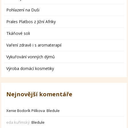
Pohlazení na Duši
Prales Platbos z Jižní Afriky
Tkáňové soli
Vaření zdravě i s aromaterapií
Vykuřování vonných dýmů
Výroba domácí kosmetiky
Nejnovější komentáře
Xenie Bodorík Pilíkova
:
Bledule
eda kuřímský
:
Bledule