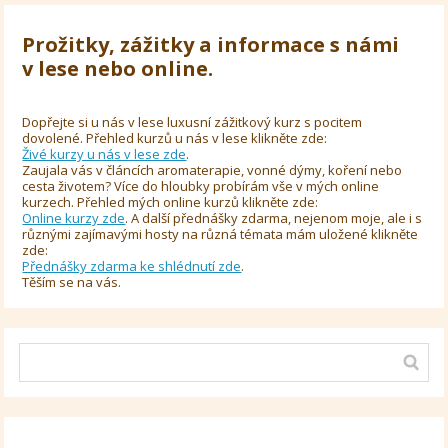
Prožitky, zážitky a informace s námi
v lese nebo online.
Dopřejte si u nás v lese luxusní zážitkový kurz s pocitem
dovolené. Přehled kurzů u nás v lese klikněte zde:
Živé kurzy u nás v lese zde
.
Zaujala vás v článcích aromaterapie, vonné dýmy, koření nebo
cesta životem? Více do hloubky probírám vše v mých online
kurzech. Přehled mých online kurzů klikněte zde:
Online kurzy zde
. A další přednášky zdarma, nejenom moje, ale i s
různými zajímavými hosty na různá témata mám uložené klikněte
zde:
Přednášky zdarma ke shlédnutí zde
.
Těším se na vás.