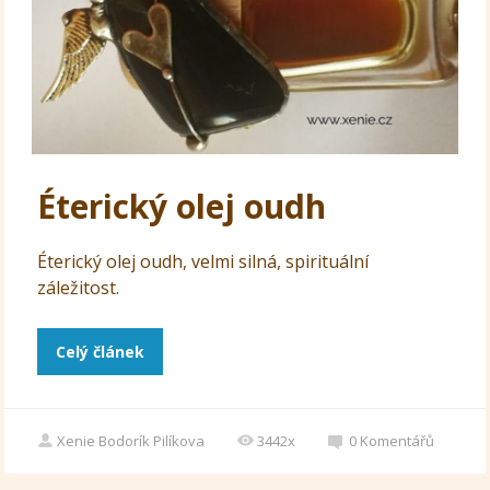
Éterický olej oudh
Éterický olej oudh, velmi silná, spirituální
záležitost.
Celý článek
Xenie Bodorík Pilíkova
3442x
0
Komentářů