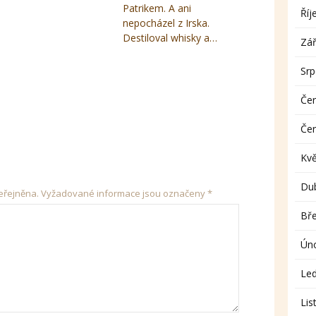
Patrikem. A ani
Říj
nepocházel z Irska.
Destiloval whisky a…
Zář
Sr
Če
Če
Kv
Du
eřejněna.
Vyžadované informace jsou označeny
*
Bř
Ún
Le
Lis