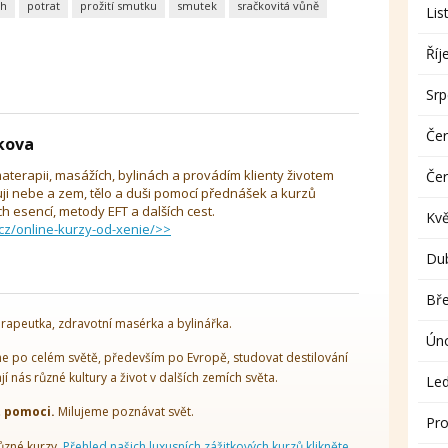
h
potrat
prožití smutku
smutek
sračkovitá vůně
Lis
Říj
Sr
Če
íkova
aterapii, masážích, bylinách a provádím klienty životem
Če
uji nebe a zem, tělo a duši pomocí přednášek a kurzů
 esencí, metody EFT a dalších cest.
Kv
cz/online-kurzy-od-xenie/>>
Du
Bř
rapeutka, zdravotní masérka a bylinářka.
Ún
 po celém světě, především po Evropě, studovat destilování
ají nás různé kultury a život v dalších zemích světa.
Le
t pomoci.
Milujeme poznávat svět.
Pro
ůzné kurzy.
Přehled našich luxusních zážitkových kurzů klikněte