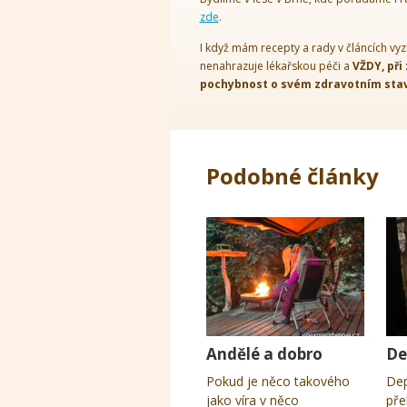
zde
.
I když mám recepty a rady v článcích vyz
nenahrazuje lékařskou péči a
VŽDY, při
pochybnost o svém zdravotním stavu
Podobné články
Andělé a dobro
De
Pokud je něco takového
Dep
jako víra v něco
pře