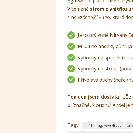
Agarwood, jak se také nazývá
Víceméně
strom z vnitřku u
z nejvzácnější vůně, která dop
Je to prý vůně Nirvány B
Milují ho andělé, bůh i já
Výborný na spánek (potvr
Výborný na střeva (potvrz
Přivolává duchy (neřeknu
Ten den jsem dostala i „Če
příznačné, k oudhu! Anděl je t
Tagy:
11.11
agarové dřevo
and