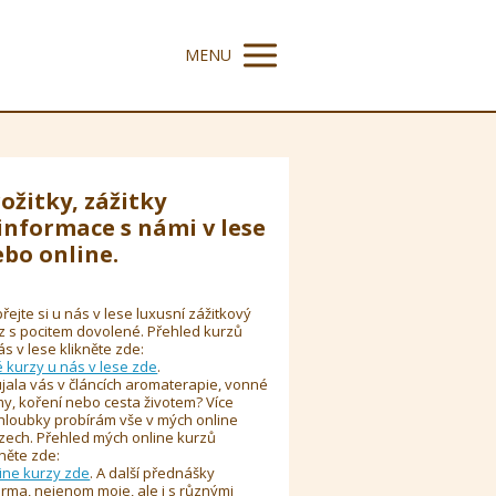
MENU
ožitky, zážitky
informace s námi v lese
bo online.
řejte si u nás v lese luxusní zážitkový
z s pocitem dovolené. Přehled kurzů
ás v lese klikněte zde:
é kurzy u nás v lese zde
.
jala vás v článcích aromaterapie, vonné
y, koření nebo cesta životem? Více
hloubky probírám vše v mých online
zech. Přehled mých online kurzů
kněte zde:
ine kurzy zde
. A další přednášky
rma, nejenom moje, ale i s různými