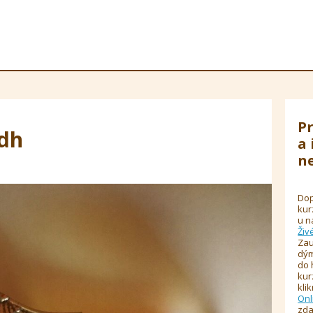
Pr
udh
a 
ne
Dop
kur
u n
Živ
Zau
dým
do 
kur
kli
Onl
zda