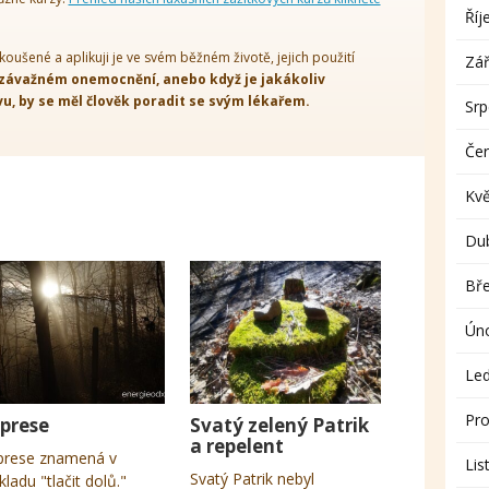
Říj
koušené a aplikuji je ve svém běžném životě, jejich použití
Zář
 závažném onemocnění, anebo když je jakákoliv
, by se měl člověk poradit se svým lékařem.
Sr
Če
Kv
Du
Bř
Ún
Le
Pro
prese
Svatý zelený Patrik
a repelent
rese znamená v
Lis
Svatý Patrik nebyl
kladu "tlačit dolů."