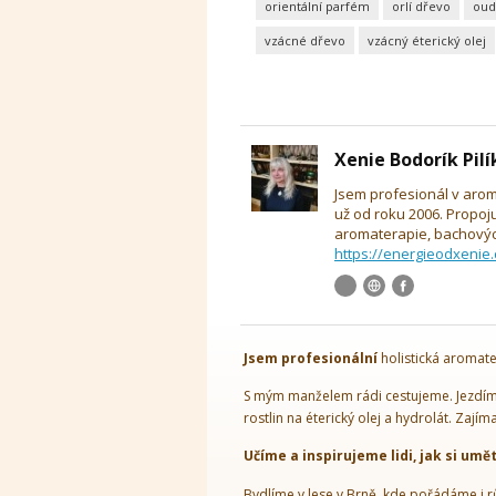
orientální parfém
orlí dřevo
oud
vzácné dřevo
vzácný éterický olej
Xenie Bodorík Pil
Jsem profesionál v arom
už od roku 2006. Propoj
aromaterapie, bachových
https://energieodxenie.
Jsem
profesionální
holistická aromate
S mým manželem rádi cestujeme. Jezdíme
rostlin na éterický olej a hydrolát. Zajím
Učíme a inspirujeme lidi, jak si umě
Bydlíme v lese v Brně, kde pořádáme i r