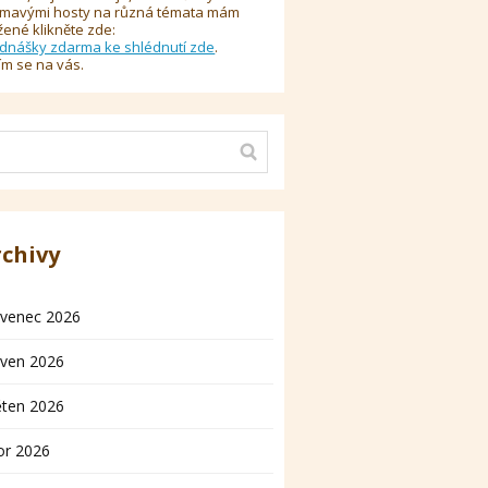
ímavými hosty na různá témata mám
žené klikněte zde:
dnášky zdarma ke shlédnutí zde
.
ím se na vás.
rchivy
rvenec 2026
rven 2026
ěten 2026
or 2026