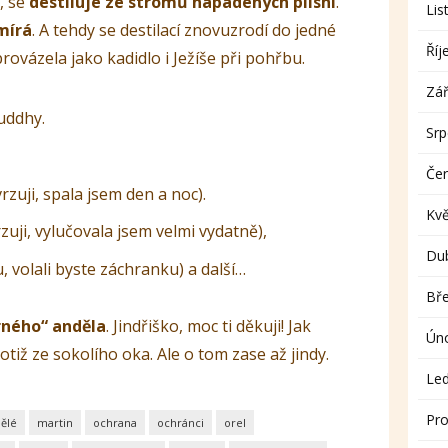
, se
destiluje ze stromů napadených plísní
.
Lis
mírá
. A tehdy se destilací znovuzrodí do jedné
Říj
rovázela jako kadidlo i Ježíše při pohřbu.
Zář
uddhy.
Sr
.
Če
zuji, spala jsem den a noc).
Kv
uji, vylučovala jsem velmi vydatně),
Du
, volali byste záchranku) a další…
Bř
rného“ anděla
. Jindřiško, moc ti děkuji! Jak
Ún
otiž ze sokolího oka. Ale o tom zase až jindy.
Le
Pro
ělé
martin
ochrana
ochránci
orel