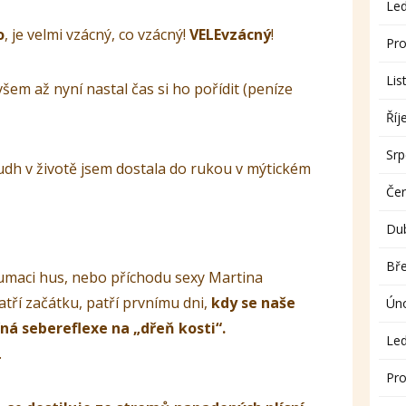
Le
o
, je velmi vzácný, co vzácný!
VELEvzácný
!
Pro
Lis
šem až nyní nastal čas si ho pořídit (peníze
Říj
Sr
Oudh v životě jsem dostala do rukou v mýtickém
Če
Du
Bř
umaci hus, nebo příchodu sexy Martina
tří začátku, patří prvnímu dni,
kdy se naše
Ún
ná sebereflexe na „dřeň kosti“.
Le
.
Pro