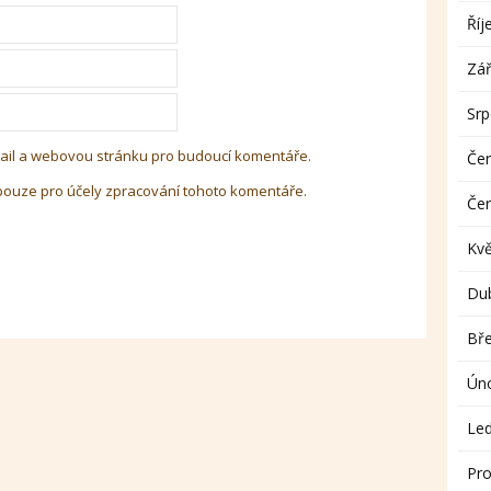
Říj
Zář
Sr
-mail a webovou stránku pro budoucí komentáře.
Če
pouze pro účely zpracování tohoto komentáře.
Če
Kv
Du
Bř
Ún
Le
Pro