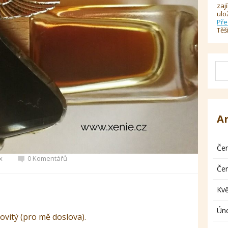
zaj
ulo
Pře
Těš
A
Če
x
0 Komentářů
Če
Kv
Ún
ovitý (pro mě doslova).