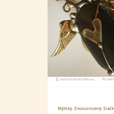
Xenie Bodorík Pilíkova
3441
Mýtický. Znovuzrozený. Sračk