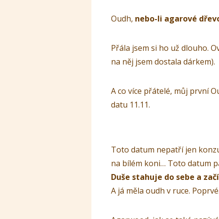
Oudh,
nebo-li agarové dřev
Přála jsem si ho už dlouho. Ov
na něj jsem dostala dárkem).
A co více přátelé, můj první 
datu 11.11.
Toto datum nepatří jen konz
na bílém koni… Toto datum pa
Duše stahuje do sebe a začí
A já měla oudh v ruce. Poprvé