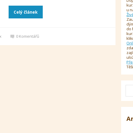
Dop
kur
u n
Celý článek
Živ
Zau
dým
do 
kur
x
0
Komentářů
kli
Onl
zda
zaj
ulo
Pře
Těš
A