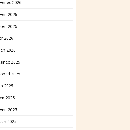
rvenec 2026
rven 2026
ěten 2026
or 2026
den 2026
sinec 2025
topad 2025
en 2025
pen 2025
rven 2025
ben 2025