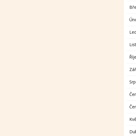
Bř
Ún
Le
Lis
Říj
Zář
Sr
Če
Če
Kv
Du