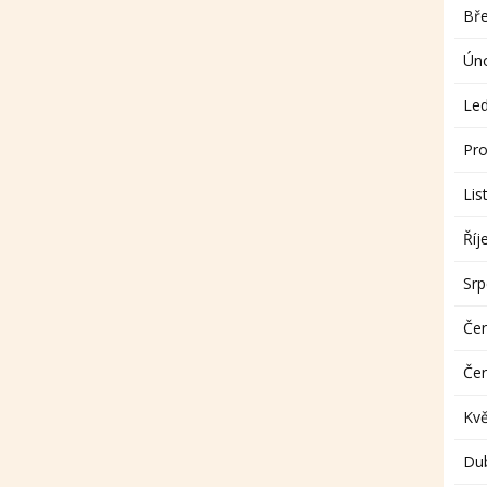
Bř
Ún
Le
Pro
Lis
Říj
Sr
Če
Če
Kv
Du