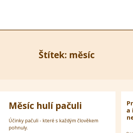
Štítek: měsíc
Pr
Měsíc hulí pačuli
a 
ne
Účinky pačuli - které s každým člověkem
pohnuly.