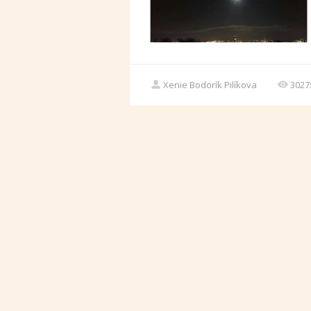
Xenie Bodorík Pilíkova
3027