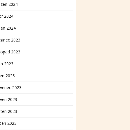
ezen 2024
or 2024
den 2024
sinec 2023
topad 2023
en 2023
pen 2023
rvenec 2023
rven 2023
ěten 2023
ben 2023