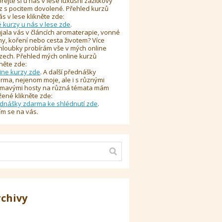
řejte si u nás v lese luxusní zážitkový
z s pocitem dovolené. Přehled kurzů
ás v lese klikněte zde:
é kurzy u nás v lese zde
.
jala vás v článcích aromaterapie, vonné
y, koření nebo cesta životem? Více
hloubky probírám vše v mých online
zech. Přehled mých online kurzů
kněte zde:
ine kurzy zde
. A další přednášky
rma, nejenom moje, ale i s různými
ímavými hosty na různá témata mám
žené klikněte zde:
dnášky zdarma ke shlédnutí zde
.
ím se na vás.
rchivy