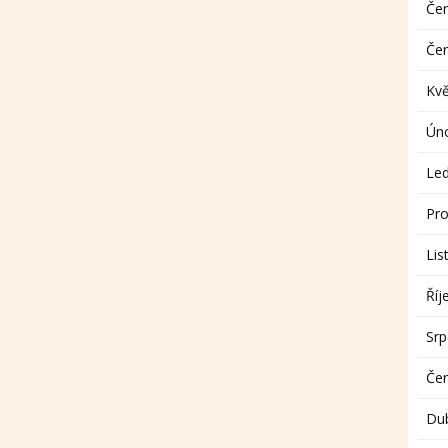
Če
Če
Kv
Ún
Le
Pro
Lis
Říj
Sr
Če
Du