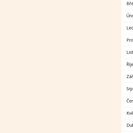
Bř
Ún
Le
Pro
Lis
Říj
Zář
Sr
Če
Kv
Du