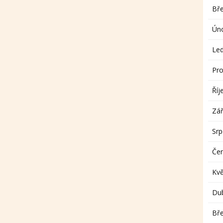
Bř
Ún
Le
Pro
Říj
Zář
Sr
Če
Kv
Du
Bř