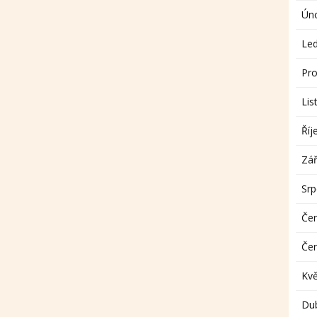
Ún
Le
Pro
Lis
Říj
Zář
Sr
Če
Če
Kv
Du