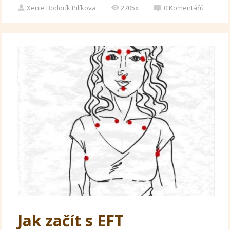
Xenie Bodorík Pilíkova
2705x
0
Komentářů
Jak začít s EFT