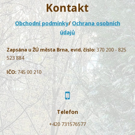
Kontakt
Obchodní podmínky
/
Ochrana osobních
údajů
Zapsána u ŽÚ města Brna, evid. číslo:
370 200 - 825
523 884
IČO:
745 00 210
Telefon
+420 731576577