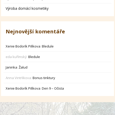
Výroba domácí kosmetiky
Nejnovější komentáře
Xenie Bodorík Pilíkova
:
Bledule
eda kuřímský
:
Bledule
Janinka
:
Žalud
Anna Vintrlikova
:
Bonus tinktury
Xenie Bodorík Pilíkova
:
Den 9 – Očista