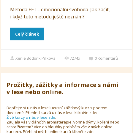
Metoda EFT - emocionální svoboda. Jak začít,
i když tuto metodu ještě neznám?
Celý článek
Xenie Bodorík Pilíkova
7274x
0
Komentářů
Prožitky, zážitky a informace s námi
v lese nebo online.
Dopřejte si u nás v lese luxusní zážitkový kurz s pocitem
dovolené. Přehled kurzů u nás v lese klikněte zde:
Živé kurzy u nás v lese zde
.
Zaujala vás v článcích aromaterapie, vonné dýmy, koření nebo
cesta životem? Více do hloubky probírám vše v mých online
kurzech. Přehled mých online kurzů klikněte zde: