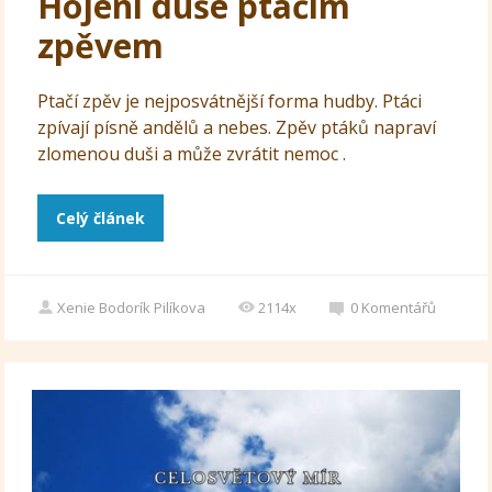
Hojení duše ptačím
zpěvem
Ptačí zpěv je nejposvátnější forma hudby. Ptáci
zpívají písně andělů a nebes. Zpěv ptáků napraví
zlomenou duši a může zvrátit nemoc .
Celý článek
Xenie Bodorík Pilíkova
2114x
0
Komentářů