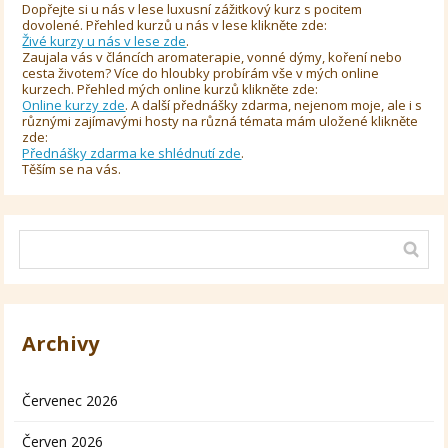
Dopřejte si u nás v lese luxusní zážitkový kurz s pocitem
dovolené. Přehled kurzů u nás v lese klikněte zde:
Živé kurzy u nás v lese zde
.
Zaujala vás v článcích aromaterapie, vonné dýmy, koření nebo
cesta životem? Více do hloubky probírám vše v mých online
kurzech. Přehled mých online kurzů klikněte zde:
Online kurzy zde
. A další přednášky zdarma, nejenom moje, ale i s
různými zajímavými hosty na různá témata mám uložené klikněte
zde:
Přednášky zdarma ke shlédnutí zde
.
Těším se na vás.
Archivy
Červenec 2026
Červen 2026