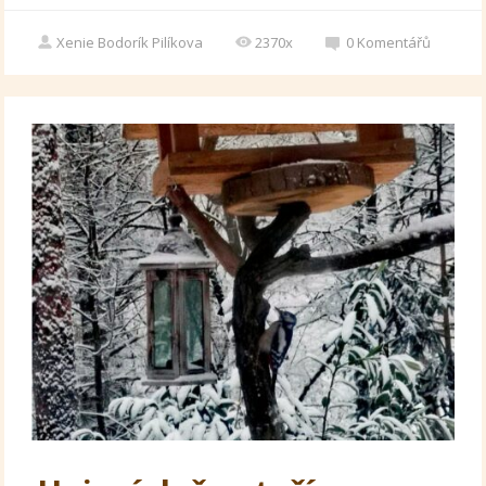
Xenie Bodorík Pilíkova
2370x
0
Komentářů