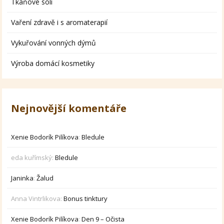
Tkáňové soli
Vaření zdravě i s aromaterapií
Vykuřování vonných dýmů
Výroba domácí kosmetiky
Nejnovější komentáře
Xenie Bodorík Pilíkova
:
Bledule
eda kuřímský
:
Bledule
Janinka
:
Žalud
Anna Vintrlikova
:
Bonus tinktury
Xenie Bodorík Pilíkova
:
Den 9 – Očista