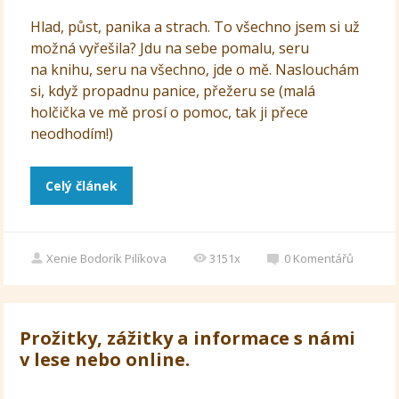
Hlad, půst, panika a strach. To všechno jsem si už
možná vyřešila? Jdu na sebe pomalu, seru
na knihu, seru na všechno, jde o mě. Naslouchám
si, když propadnu panice, přežeru se (malá
holčička ve mě prosí o pomoc, tak ji přece
neodhodím!)
Celý článek
Xenie Bodorík Pilíkova
3151x
0
Komentářů
Prožitky, zážitky a informace s námi
v lese nebo online.