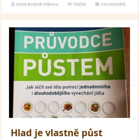
Xenie Bodorík Pilíkova
10424x
0
Komentářů
Hlad je vlastně půst