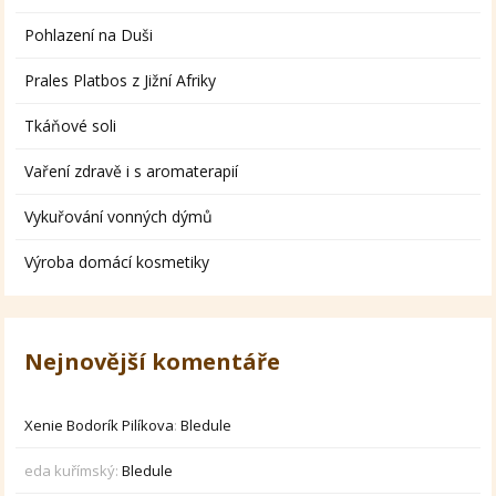
Pohlazení na Duši
Prales Platbos z Jižní Afriky
Tkáňové soli
Vaření zdravě i s aromaterapií
Vykuřování vonných dýmů
Výroba domácí kosmetiky
Nejnovější komentáře
Xenie Bodorík Pilíkova
:
Bledule
eda kuřímský
:
Bledule