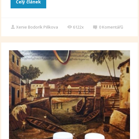
Celý článek
Xenie Bodorík Pilíkova
6122x
0
Komentářů