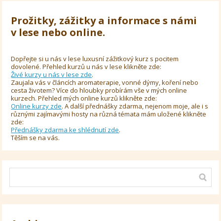
Prožitky, zážitky a informace s námi
v lese nebo online.
Dopřejte si u nás v lese luxusní zážitkový kurz s pocitem
dovolené. Přehled kurzů u nás v lese klikněte zde:
Živé kurzy u nás v lese zde
.
Zaujala vás v článcích aromaterapie, vonné dýmy, koření nebo
cesta životem? Více do hloubky probírám vše v mých online
kurzech. Přehled mých online kurzů klikněte zde:
Online kurzy zde
. A další přednášky zdarma, nejenom moje, ale i s
různými zajímavými hosty na různá témata mám uložené klikněte
zde:
Přednášky zdarma ke shlédnutí zde
.
Těším se na vás.