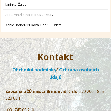
Janinka
:
Žalud
Anna Vintrlikova
:
Bonus tinktury
Xenie Bodorík Pilíkova
:
Den 9 – Očista
Kontakt
Obchodní podmínky
/
Ochrana osobních
údajů
Zapsána u ŽÚ města Brna, evid. číslo:
370 200 - 825
523 884
IČO:
745 00 210