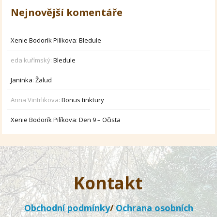
Nejnovější komentáře
Xenie Bodorík Pilíkova
:
Bledule
eda kuřímský
:
Bledule
Janinka
:
Žalud
Anna Vintrlikova
:
Bonus tinktury
Xenie Bodorík Pilíkova
:
Den 9 – Očista
Kontakt
Obchodní podmínky
/
Ochrana osobních