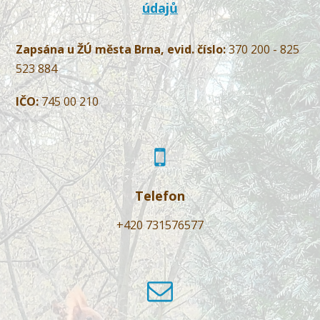
údajů
Zapsána u ŽÚ města Brna, evid. číslo:
370 200 - 825
523 884
IČO:
745 00 210
Telefon
+420 731576577