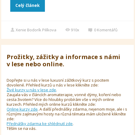
Celý článek
Xenie Bodorík Pilíkova
910x
0
Komentářů
Prožitky, zážitky a informace s námi
v lese nebo online.
Dopřejte si u nás v lese luxusní zážitkový kurz s pocitem
dovolené. Přehled kurzů u nás v lese klikněte zde:
Živé kurzy u nás v lese zde
.
Zaujala vás v článcích aromaterapie, vonné dýmy, koření nebo
cesta životem? Více do hloubky probírám vše v mých online
kurzech. Přehled mých online kurzů klikněte zde:
Online kurzy zde
. A další přednášky zdarma, nejenom moje, ale i s
různými zajímavými hosty na různá témata mám uložené klikněte
zde:
Přednášky zdarma ke shlédnutí zde
.
Těším se na vás.