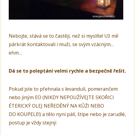
Nebojte, stává se to častěji, než si myslíte! Už mě
párkrát kontaktovali i muži, se svým vzácným…
ehm…
Dá se to poleptání velmi rychle a bezpečně řešit.
Pokud jste to přehnala s levandulí, pomerančem
nebo jiným EO (NIKDY NEPOUŽÍVEJTE SKOŘICI
ÉTERICKÝ OLEJ NEŘEDĚNÝ NA KŮŽI NEBO
DO KOUPELE!) a tělo nyní pálí, štípe nebo je zarudlé,
postup je vždy stejný: