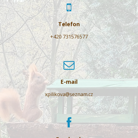
Telefon
+420 731576577
E-mail
xpilikova@seznam.cz