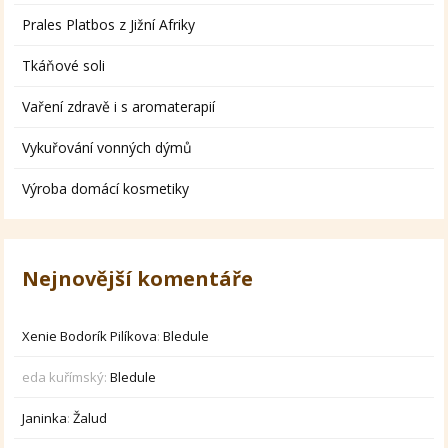
Prales Platbos z Jižní Afriky
Tkáňové soli
Vaření zdravě i s aromaterapií
Vykuřování vonných dýmů
Výroba domácí kosmetiky
Nejnovější komentáře
Xenie Bodorík Pilíkova
:
Bledule
eda kuřímský
:
Bledule
Janinka
:
Žalud