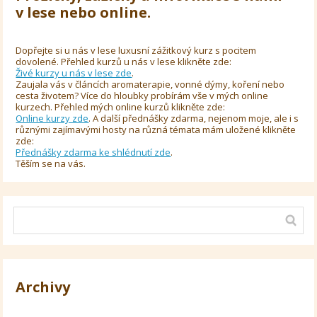
v lese nebo online.
Dopřejte si u nás v lese luxusní zážitkový kurz s pocitem
dovolené. Přehled kurzů u nás v lese klikněte zde:
Živé kurzy u nás v lese zde
.
Zaujala vás v článcích aromaterapie, vonné dýmy, koření nebo
cesta životem? Více do hloubky probírám vše v mých online
kurzech. Přehled mých online kurzů klikněte zde:
Online kurzy zde
. A další přednášky zdarma, nejenom moje, ale i s
různými zajímavými hosty na různá témata mám uložené klikněte
zde:
Přednášky zdarma ke shlédnutí zde
.
Těším se na vás.
Archivy