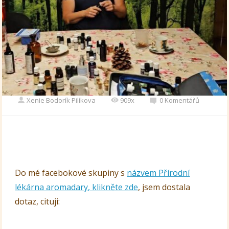
Xenie Bodorík Pilíkova
909x
0 Komentářů
Do mé facebokové skupiny s
názvem Přírodní
lékárna aromadary, klikněte zde
, jsem dostala
dotaz, cituji: