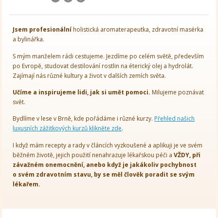
Jsem
profesionální
holistická aromaterapeutka, zdravotní masérka
a bylinářka.
S mým manželem rádi cestujeme. Jezdíme po celém světě, především
po Evropě, studovat destilování rostlin na éterický olej a hydrolát.
Zajímají nás různé kultury a život v dalších zemích světa.
Učíme a inspirujeme lidi, jak si umět pomoci.
Milujeme poznávat
svět.
Bydlíme v lese v Brně, kde pořádáme i různé kurzy.
Přehled našich
luxusních zážitkových kurzů klikněte zde
.
I když mám recepty a rady v článcích vyzkoušené a aplikuji je ve svém
běžném životě, jejich použití nenahrazuje lékařskou péči a
VŽDY, při
závažném onemocnění, anebo když je jakákoliv pochybnost
o svém zdravotním stavu, by se měl člověk poradit se svým
lékařem.