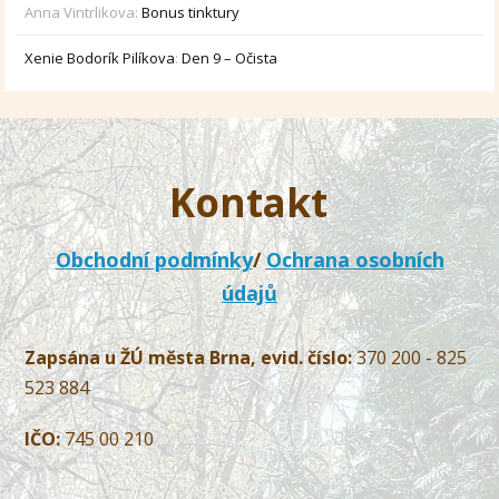
Anna Vintrlikova
:
Bonus tinktury
Xenie Bodorík Pilíkova
:
Den 9 – Očista
Kontakt
Obchodní podmínky
/
Ochrana osobních
údajů
Zapsána u ŽÚ města Brna, evid. číslo:
370 200 - 825
523 884
IČO:
745 00 210