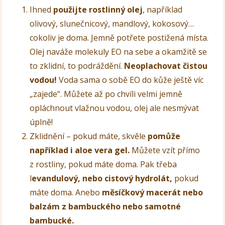
Ihned
použijte rostlinný olej
, například
olivový, slunečnicový, mandlový, kokosový…
cokoliv je doma. Jemně potřete postižená místa.
Olej naváže molekuly EO na sebe a okamžitě se
to zklidní, to podráždění.
Neoplachovat čistou
vodou!
Voda sama o sobě EO do kůže ještě víc
„zajede“. Můžete až po chvíli velmi jemně
opláchnout vlažnou vodou, olej ale nesmývat
úplně!
Zklidnění – pokud máte, skvěle
pomůže
například i aloe vera gel.
Můžete vzít přímo
z rostliny, pokud máte doma. Pak třeba
l
evandulový, nebo cistový hydrolát,
pokud
máte doma. Anebo
měsíčkový macerát nebo
balzám z bambuckého nebo samotné
bambucké.