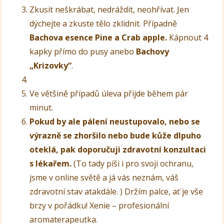
Zkusit neškrábat, nedráždit, neohřívat. Jen
dýchejte a zkuste tělo zklidnit. Případně
Bachova esence Pine a Crab apple.
Kápnout 4
kapky přímo do pusy anebo
Bachovy
„Krizovky“
.
Ve většině případů úleva přijde během pár
minut.
Pokud by ale pálení neustupovalo, nebo se
výrazně se zhoršilo nebo bude kůže dlpuho
oteklá, pak doporučuji zdravotní konzultaci
s lékařem.
(To tady píši i pro svoji ochranu,
jsme v online světě a já vás neznám, váš
zdravotní stav atakdále. ) Držím palce, ať je vše
brzy v pořádku! Xenie – profesionální
aromaterapeutka.