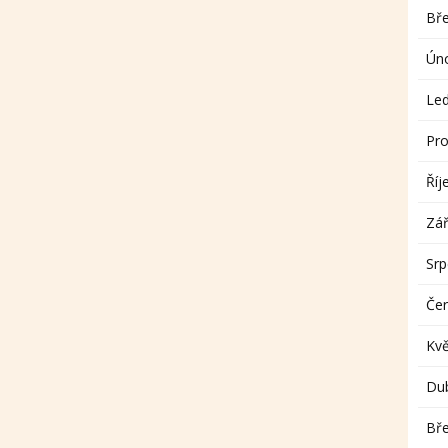
Bř
Ún
Le
Pro
Říj
Zář
Sr
Če
Kv
Du
Bř