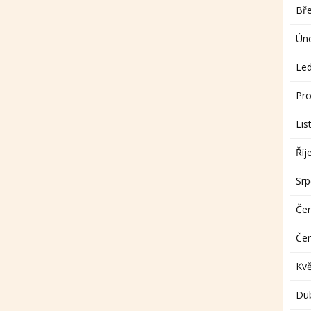
Bř
Ún
Le
Pro
Lis
Říj
Sr
Če
Če
Kv
Du