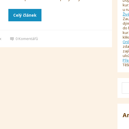
Dop
kur
u n
Živ
Celý článek
Zau
dým
do 
kur
kli
x
0
Komentářů
Onl
zda
zaj
ulo
Pře
Těš
A