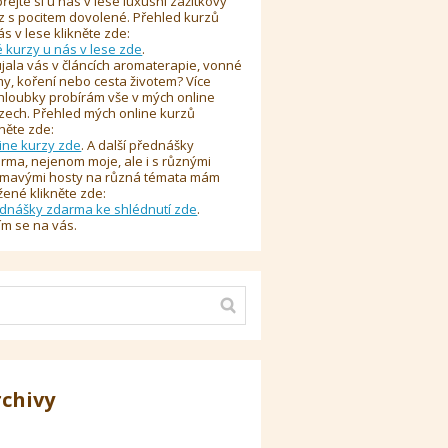
řejte si u nás v lese luxusní zážitkový
z s pocitem dovolené. Přehled kurzů
ás v lese klikněte zde:
é kurzy u nás v lese zde
.
jala vás v článcích aromaterapie, vonné
y, koření nebo cesta životem? Více
hloubky probírám vše v mých online
zech. Přehled mých online kurzů
kněte zde:
ine kurzy zde
. A další přednášky
rma, nejenom moje, ale i s různými
ímavými hosty na různá témata mám
žené klikněte zde:
dnášky zdarma ke shlédnutí zde
.
ím se na vás.
rchivy