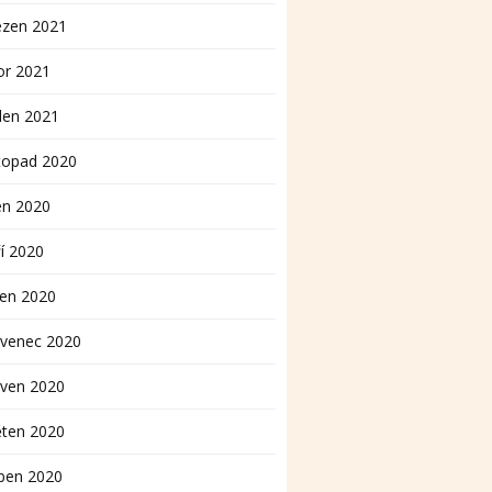
ezen 2021
or 2021
den 2021
topad 2020
en 2020
í 2020
pen 2020
rvenec 2020
rven 2020
ěten 2020
ben 2020