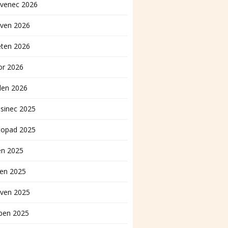
rvenec 2026
rven 2026
ěten 2026
or 2026
den 2026
sinec 2025
topad 2025
en 2025
pen 2025
rven 2025
ben 2025