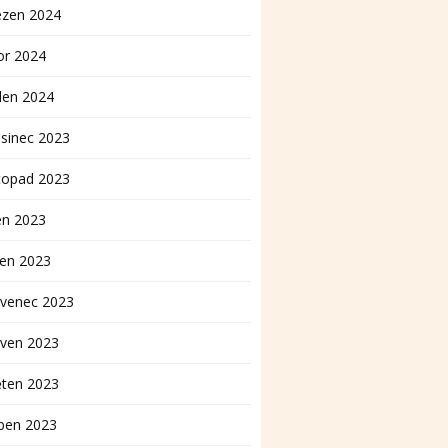
ezen 2024
or 2024
den 2024
sinec 2023
topad 2023
en 2023
pen 2023
rvenec 2023
rven 2023
ěten 2023
ben 2023