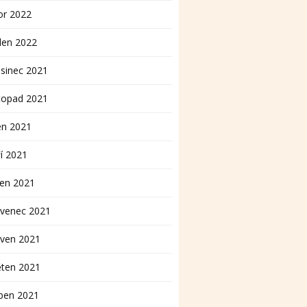
or 2022
den 2022
sinec 2021
topad 2021
en 2021
í 2021
pen 2021
rvenec 2021
rven 2021
ěten 2021
ben 2021