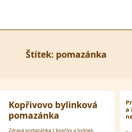
Štítek: pomazánka
Pr
Kopřivovo bylinková
a 
pomazánka
ne
Zdravá pomazánka z kopřivy a bylinek.