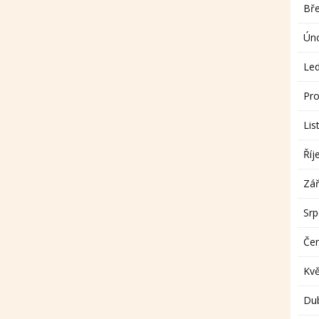
Bř
Ún
Le
Pro
Lis
Říj
Zář
Sr
Če
Kv
Du