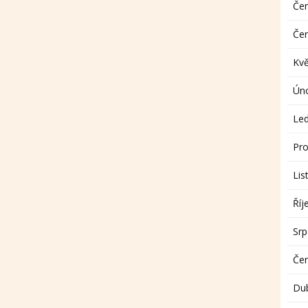
Če
Če
Kv
Ún
Le
Pro
Lis
Říj
Sr
Če
Du