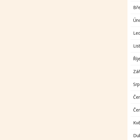
Bř
Ún
Le
Lis
Říj
Zář
Sr
Če
Če
Kv
Du