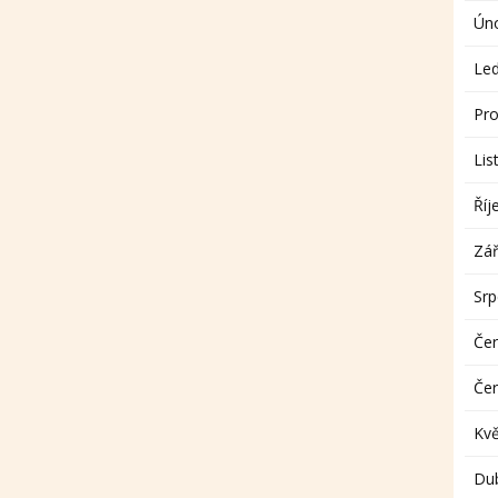
Ún
Le
Pro
Lis
Říj
Zář
Sr
Če
Če
Kv
Du