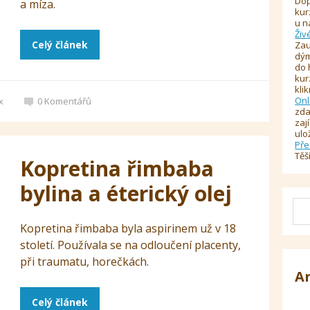
Dop
a míza.
kur
u n
Živ
Celý článek
Zau
dým
do 
kur
kli
Onl
x
0
Komentářů
zda
zaj
ulo
Pře
Těš
Kopretina řimbaba
bylina a éterický olej
Kopretina řimbaba byla aspirinem už v 18
století. Používala se na odloučení placenty,
při traumatu, horečkách.
A
Celý článek