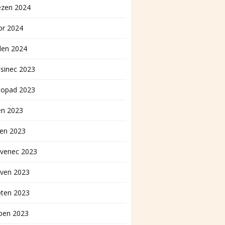
ezen 2024
or 2024
den 2024
sinec 2023
topad 2023
en 2023
pen 2023
rvenec 2023
rven 2023
ěten 2023
ben 2023