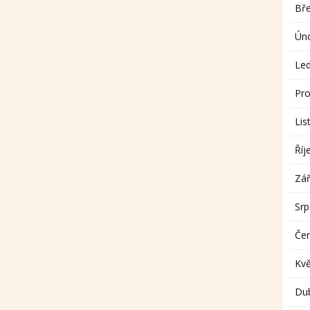
Bř
Ún
Le
Pro
Lis
Říj
Zář
Sr
Če
Kv
Du