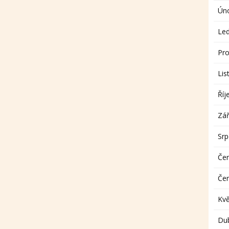
Ún
Le
Pro
Lis
Říj
Zář
Sr
Če
Če
Kv
Du