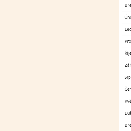
Bř
Ún
Le
Pro
Říj
Zář
Sr
Če
Kv
Du
Bř