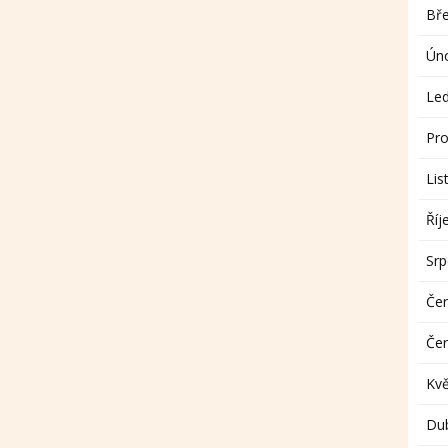
Bř
Ún
Le
Pro
Lis
Říj
Sr
Če
Če
Kv
Du