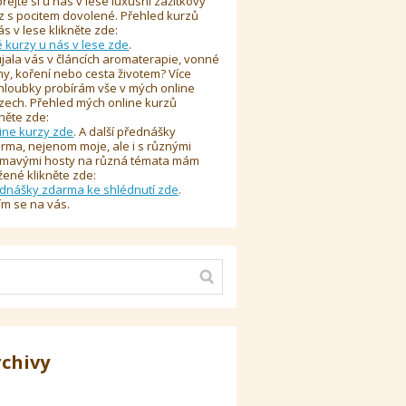
řejte si u nás v lese luxusní zážitkový
z s pocitem dovolené. Přehled kurzů
ás v lese klikněte zde:
é kurzy u nás v lese zde
.
jala vás v článcích aromaterapie, vonné
y, koření nebo cesta životem? Více
hloubky probírám vše v mých online
zech. Přehled mých online kurzů
kněte zde:
ine kurzy zde
. A další přednášky
rma, nejenom moje, ale i s různými
ímavými hosty na různá témata mám
žené klikněte zde:
dnášky zdarma ke shlédnutí zde
.
ím se na vás.
rchivy