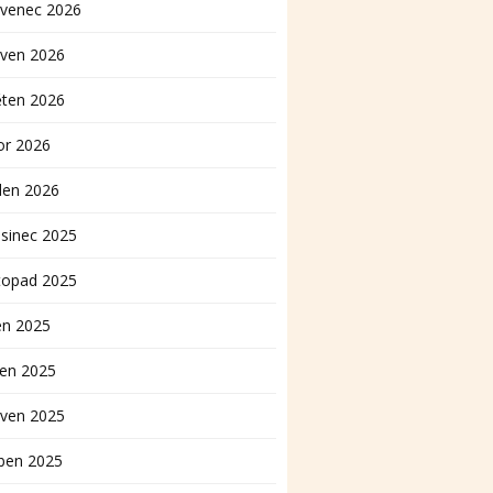
rvenec 2026
rven 2026
ěten 2026
or 2026
den 2026
sinec 2025
topad 2025
en 2025
pen 2025
rven 2025
ben 2025