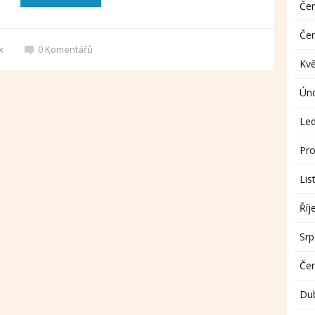
Če
Če
x
0
Komentářů
Kv
Ún
Le
Pro
Lis
Říj
Sr
Če
Du