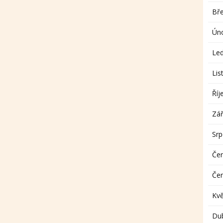
Bř
Ún
Le
Lis
Říj
Zář
Sr
Če
Če
Kv
Du