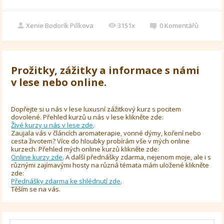
Xenie Bodorík Pilíkova
3151x
0
Komentářů
Prožitky, zážitky a informace s námi
v lese nebo online.
Dopřejte si u nás v lese luxusní zážitkový kurz s pocitem
dovolené. Přehled kurzů u nás v lese klikněte zde:
Živé kurzy u nás v lese zde
.
Zaujala vás v článcích aromaterapie, vonné dýmy, koření nebo
cesta životem? Více do hloubky probírám vše v mých online
kurzech. Přehled mých online kurzů klikněte zde:
Online kurzy zde
. A další přednášky zdarma, nejenom moje, ale i s
různými zajímavými hosty na různá témata mám uložené klikněte
zde:
Přednášky zdarma ke shlédnutí zde
.
Těším se na vás.