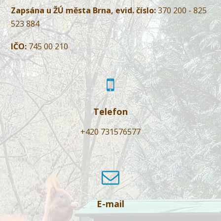
Zapsána u ŽÚ města Brna, evid. číslo:
370 200 - 825
523 884
IČO:
745 00 210
Telefon
+420 731576577
E-mail