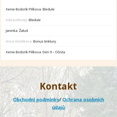
Xenie Bodorík Pilíkova
:
Bledule
eda kuřímský
:
Bledule
Janinka
:
Žalud
Anna Vintrlikova
:
Bonus tinktury
Xenie Bodorík Pilíkova
:
Den 9 – Očista
Kontakt
Obchodní podmínky
/
Ochrana osobních
údajů