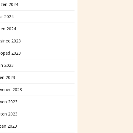
ezen 2024
or 2024
den 2024
sinec 2023
topad 2023
en 2023
pen 2023
rvenec 2023
rven 2023
ěten 2023
ben 2023