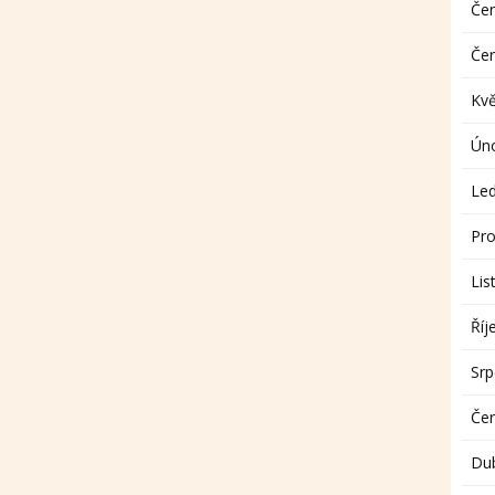
Če
Če
Kv
Ún
Le
Pro
Lis
Říj
Sr
Če
Du