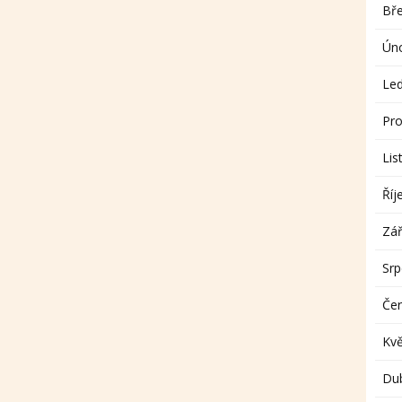
Bř
Ún
Le
Pro
Lis
Říj
Zář
Sr
Če
Kv
Du