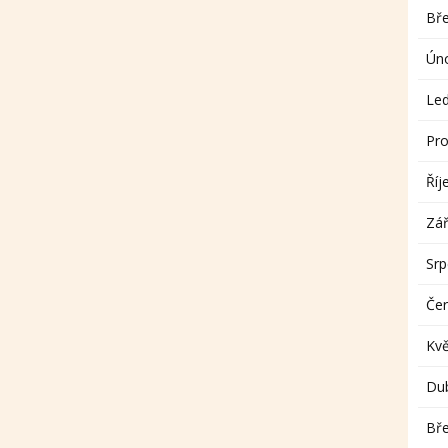
Bř
Ún
Le
Pro
Říj
Zář
Sr
Če
Kv
Du
Bř