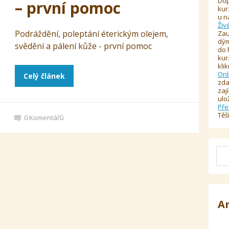
Dop
– první pomoc
kur
u n
Živ
Podráždění, poleptání éterickým olejem,
Zau
dým
svědění a pálení kůže - první pomoc
do 
kur
kli
Onl
Celý článek
zda
zaj
ulo
Pře
Těš
0
Komentářů
A