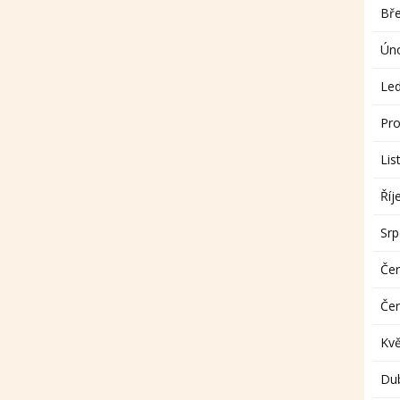
Bř
Ún
Le
Pro
Lis
Říj
Sr
Če
Če
Kv
Du