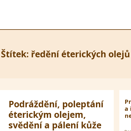
Štítek: ředění éterických olejů
Pr
Podráždění, poleptání
a 
éterickým olejem,
ne
svědění a pálení kůže