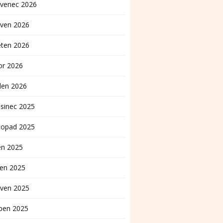
rvenec 2026
rven 2026
ěten 2026
or 2026
den 2026
sinec 2025
topad 2025
en 2025
pen 2025
rven 2025
ben 2025