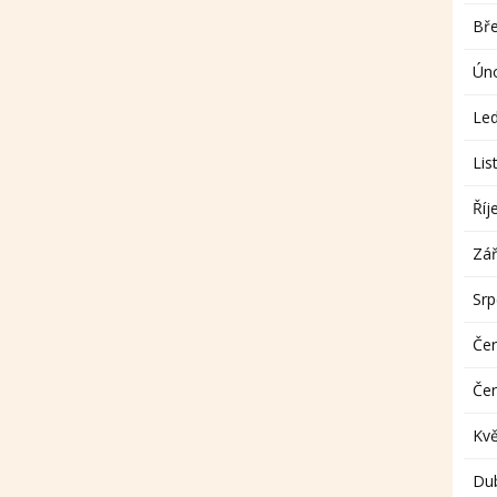
Bř
Ún
Le
Lis
Říj
Zář
Sr
Če
Če
Kv
Du