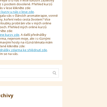
řejte si u nás v lese luxusní zážitkový
z s pocitem dovolené. Přehled kurzů
ás v lese klikněte zde:
é kurzy u nás v lese zde
.
jala vás v článcích aromaterapie, vonné
y, koření nebo cesta životem? Více
hloubky probírám vše v mých online
zech. Přehled mých online kurzů
kněte zde:
ine kurzy zde
. A další přednášky
rma, nejenom moje, ale i s různými
ímavými hosty na různá témata mám
žené klikněte zde:
dnášky zdarma ke shlédnutí zde
.
ím se na vás.
rchivy