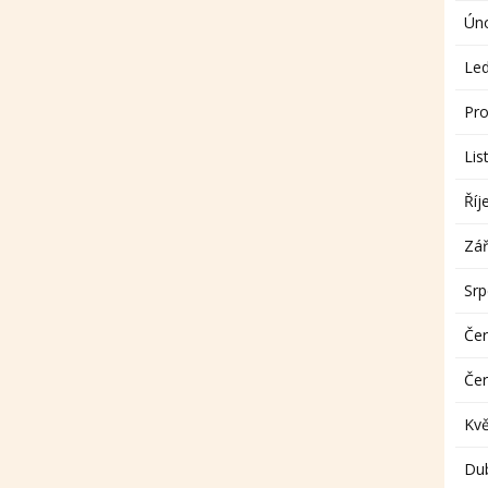
Ún
Le
Pro
Lis
Říj
Zář
Sr
Če
Če
Kv
Du