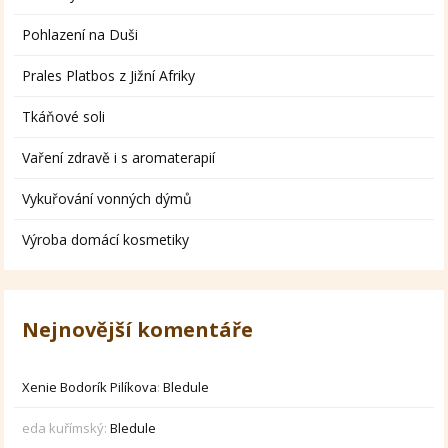
Pohlazení na Duši
Prales Platbos z Jižní Afriky
Tkáňové soli
Vaření zdravě i s aromaterapií
Vykuřování vonných dýmů
Výroba domácí kosmetiky
Nejnovější komentáře
Xenie Bodorík Pilíkova
:
Bledule
eda kuřímský
:
Bledule