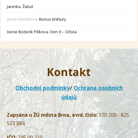
Janinka
:
Žalud
Anna Vintrlikova
:
Bonus tinktury
Xenie Bodorík Pilíkova
:
Den 9 – Očista
Kontakt
Obchodní podmínky
/
Ochrana osobních
údajů
Zapsána u ŽÚ města Brna, evid. číslo:
370 200 - 825
523 884
IČO:
745 00 210