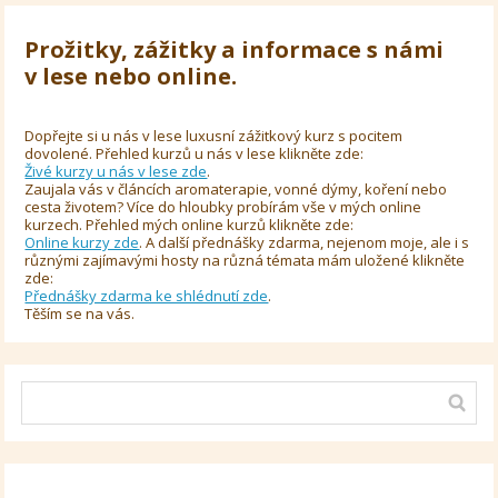
Prožitky, zážitky a informace s námi
v lese nebo online.
Dopřejte si u nás v lese luxusní zážitkový kurz s pocitem
dovolené. Přehled kurzů u nás v lese klikněte zde:
Živé kurzy u nás v lese zde
.
Zaujala vás v článcích aromaterapie, vonné dýmy, koření nebo
cesta životem? Více do hloubky probírám vše v mých online
kurzech. Přehled mých online kurzů klikněte zde:
Online kurzy zde
. A další přednášky zdarma, nejenom moje, ale i s
různými zajímavými hosty na různá témata mám uložené klikněte
zde:
Přednášky zdarma ke shlédnutí zde
.
Těším se na vás.