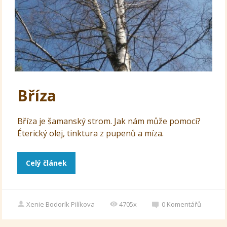
Bříza
Bříza je šamanský strom. Jak nám může pomoci?
Éterický olej, tinktura z pupenů a míza.
Celý článek
Xenie Bodorík Pilíkova
4705x
0
Komentářů