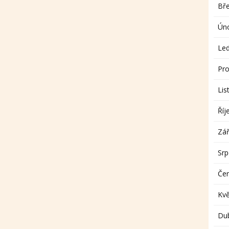
Bř
Ún
Le
Pro
Lis
Říj
Zář
Sr
Če
Kv
Du