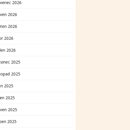
rvenec 2026
rven 2026
ěten 2026
or 2026
den 2026
sinec 2025
topad 2025
en 2025
pen 2025
rven 2025
ben 2025