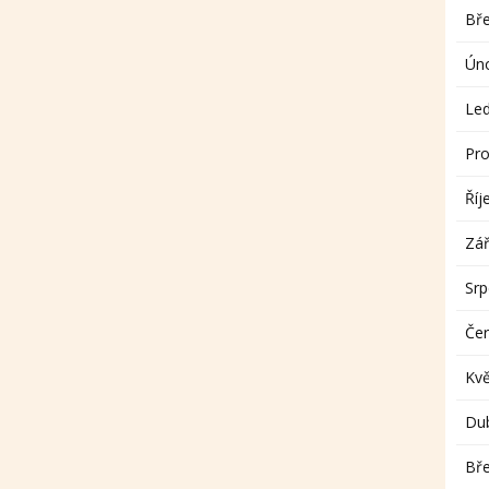
Bř
Ún
Le
Pro
Říj
Zář
Sr
Če
Kv
Du
Bř