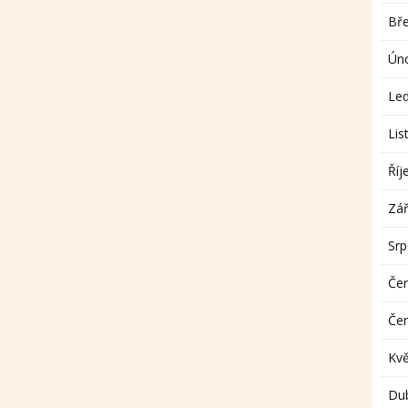
Bř
Ún
Le
Lis
Říj
Zář
Sr
Če
Če
Kv
Du