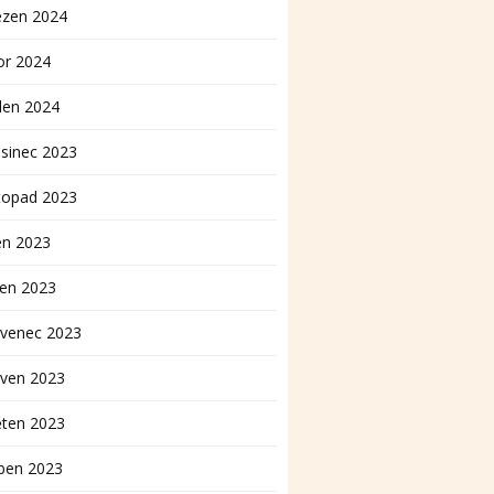
ezen 2024
or 2024
den 2024
sinec 2023
topad 2023
en 2023
pen 2023
rvenec 2023
rven 2023
ěten 2023
ben 2023