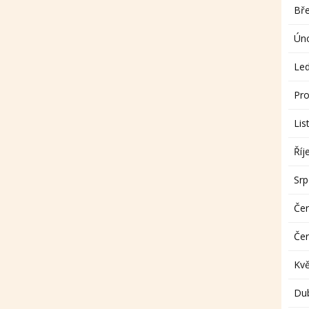
Bř
Ún
Le
Pro
Lis
Říj
Sr
Če
Če
Kv
Du