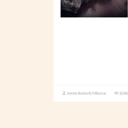
Xenie Bodorík Pilíkova
3296