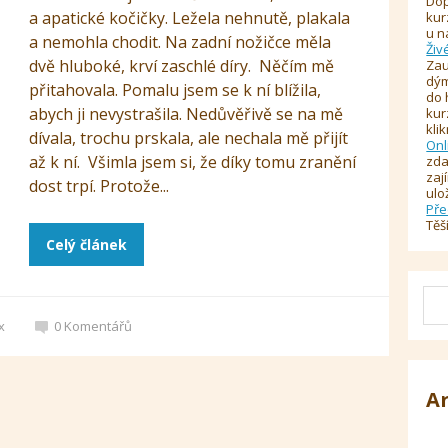
Dop
a apatické kočičky. Ležela nehnutě, plakala
kur
u n
a nemohla chodit. Na zadní nožičce měla
Živ
dvě hluboké, krví zaschlé díry. Něčím mě
Zau
dým
přitahovala. Pomalu jsem se k ní blížila,
do 
abych ji nevystrašila. Nedůvěřivě se na mě
kur
kli
dívala, trochu prskala, ale nechala mě přijít
Onl
až k ní. Všimla jsem si, že díky tomu zranění
zda
zaj
dost trpí. Protože...
ulo
Pře
Těš
Celý článek
x
0
Komentářů
A