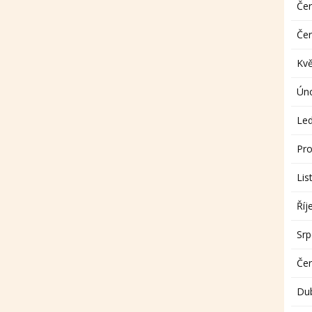
Če
Če
Kv
Ún
Le
Pro
Lis
Říj
Sr
Če
Du