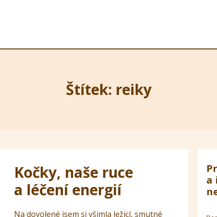
Štítek: reiky
Pr
Kočky, naše ruce
a 
a léčení energií
ne
Na dovolené jsem si všimla ležící, smutné