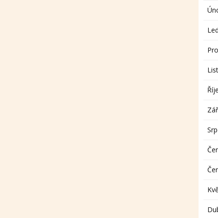
Ún
Le
Pro
Lis
Říj
Zář
Sr
Če
Če
Kv
Du