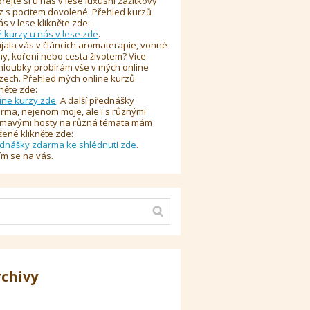
řejte si u nás v lese luxusní zážitkový
z s pocitem dovolené. Přehled kurzů
ás v lese klikněte zde:
é kurzy u nás v lese zde
.
jala vás v článcích aromaterapie, vonné
y, koření nebo cesta životem? Více
hloubky probírám vše v mých online
zech. Přehled mých online kurzů
kněte zde:
ine kurzy zde
. A další přednášky
rma, nejenom moje, ale i s různými
ímavými hosty na různá témata mám
žené klikněte zde:
dnášky zdarma ke shlédnutí zde
.
ím se na vás.
rchivy