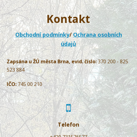
Kontakt
Obchodní podmínky
/
Ochrana osobních
údajů
Zapsána u ŽÚ města Brna, evid. číslo:
370 200 - 825
523 884
IČO:
745 00 210
Telefon
+420 731576577