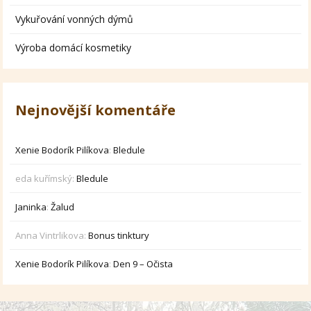
Vykuřování vonných dýmů
Výroba domácí kosmetiky
Nejnovější komentáře
Xenie Bodorík Pilíkova
:
Bledule
eda kuřímský
:
Bledule
Janinka
:
Žalud
Anna Vintrlikova
:
Bonus tinktury
Xenie Bodorík Pilíkova
:
Den 9 – Očista