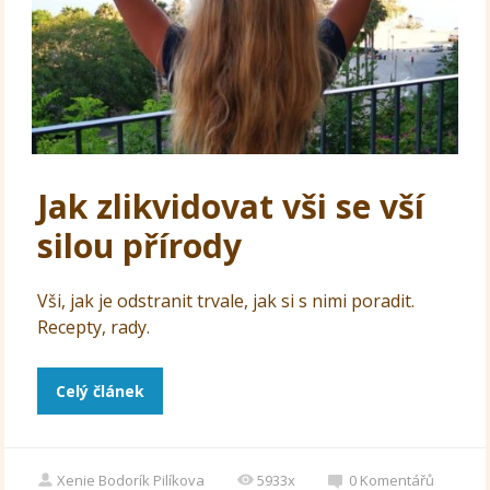
Jak zlikvidovat vši se vší
silou přírody
Vši, jak je odstranit trvale, jak si s nimi poradit.
Recepty, rady.
Celý článek
Xenie Bodorík Pilíkova
5933x
0
Komentářů