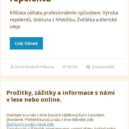
Klíšťata odňata profesionálním způsobem. Výroba
repelentů, tinktura z hřebíčku. Zvířátka a éterické
oleje.
Celý článek
Xenie Bodorík Pilíkova
6572x
0
Komentářů
Prožitky, zážitky a informace s námi
v lese nebo online.
Dopřejte si u nás v lese luxusní zážitkový kurz s pocitem
dovolené. Přehled kurzů u nás v lese klikněte zde:
Živé kurzy u nás v lese zde
.
Zaujala vás v článcích aromaterapie, vonné dýmy, koření nebo