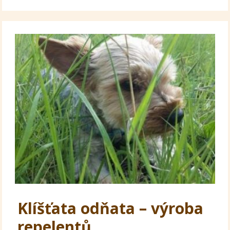
Klíšťata odňata – výroba
repelentů