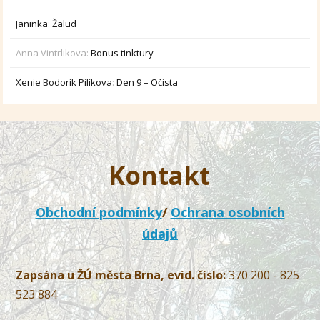
Janinka
:
Žalud
Anna Vintrlikova
:
Bonus tinktury
Xenie Bodorík Pilíkova
:
Den 9 – Očista
Kontakt
Obchodní podmínky
/
Ochrana osobních
údajů
Zapsána u ŽÚ města Brna, evid. číslo:
370 200 - 825
523 884