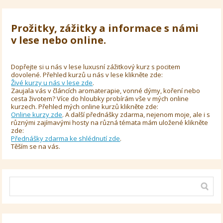
Prožitky, zážitky a informace s námi
v lese nebo online.
Dopřejte si u nás v lese luxusní zážitkový kurz s pocitem
dovolené. Přehled kurzů u nás v lese klikněte zde:
Živé kurzy u nás v lese zde
.
Zaujala vás v článcích aromaterapie, vonné dýmy, koření nebo
cesta životem? Více do hloubky probírám vše v mých online
kurzech. Přehled mých online kurzů klikněte zde:
Online kurzy zde
. A další přednášky zdarma, nejenom moje, ale i s
různými zajímavými hosty na různá témata mám uložené klikněte
zde:
Přednášky zdarma ke shlédnutí zde
.
Těším se na vás.