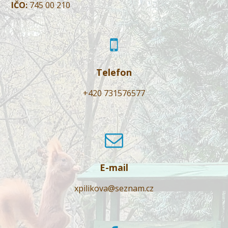
IČO:
745 00 210
Telefon
+420 731576577
E-mail
xpilikova@seznam.cz