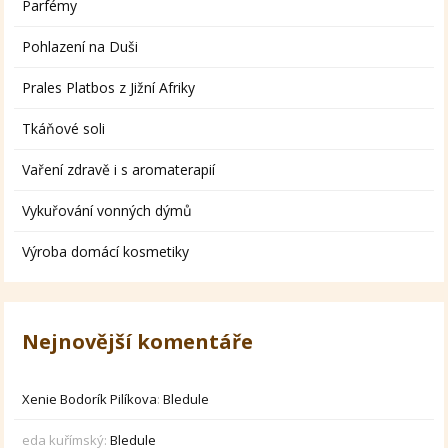
Parfémy
Pohlazení na Duši
Prales Platbos z Jižní Afriky
Tkáňové soli
Vaření zdravě i s aromaterapií
Vykuřování vonných dýmů
Výroba domácí kosmetiky
Nejnovější komentáře
Xenie Bodorík Pilíkova
:
Bledule
eda kuřímský
:
Bledule