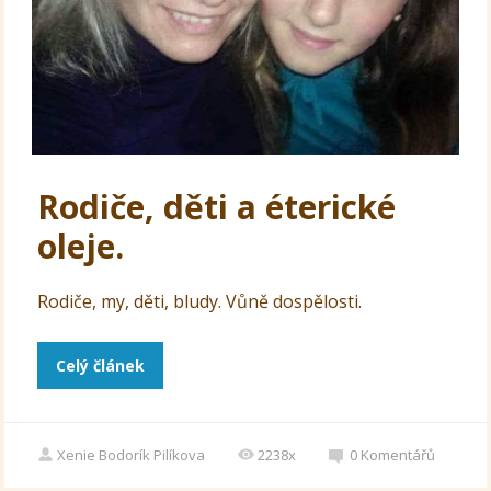
Rodiče, děti a éterické
oleje.
Rodiče, my, děti, bludy. Vůně dospělosti.
Celý článek
Xenie Bodorík Pilíkova
2238x
0
Komentářů