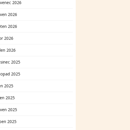
rvenec 2026
rven 2026
ěten 2026
or 2026
den 2026
sinec 2025
topad 2025
en 2025
pen 2025
rven 2025
ben 2025