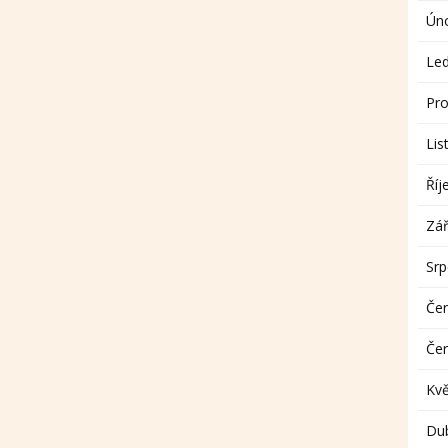
Ún
Le
Pro
Lis
Říj
Zář
Sr
Če
Če
Kv
Du