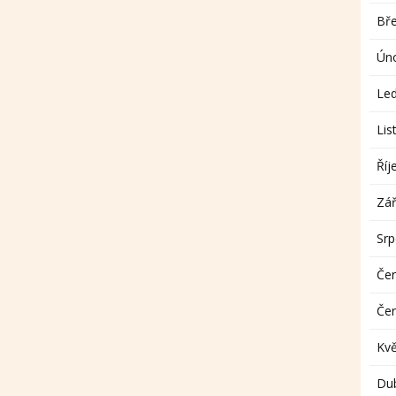
Bř
Ún
Le
Lis
Říj
Zář
Sr
Če
Če
Kv
Du