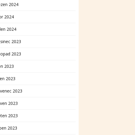
ezen 2024
or 2024
den 2024
sinec 2023
topad 2023
en 2023
pen 2023
rvenec 2023
rven 2023
ěten 2023
ben 2023