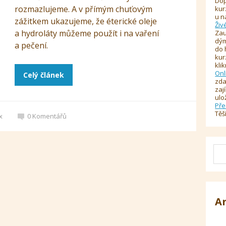
Dop
rozmazlujeme. A v přímým chuťovým
kur
u n
zážitkem ukazujeme, že éterické oleje
Živ
a hydroláty můžeme použít i na vaření
Zau
dým
a pečení.
do 
kur
kli
Onl
Celý článek
zda
zaj
ulo
Pře
Těš
x
0
Komentářů
A