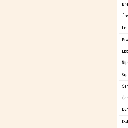
Bř
Ún
Le
Pro
Lis
Říj
Sr
Če
Če
Kv
Du