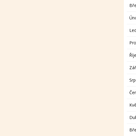
Bř
Ún
Le
Pro
Říj
Zář
Sr
Če
Kv
Du
Bř