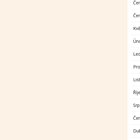
Če
Če
Kv
Ún
Le
Pro
Lis
Říj
Sr
Če
Du