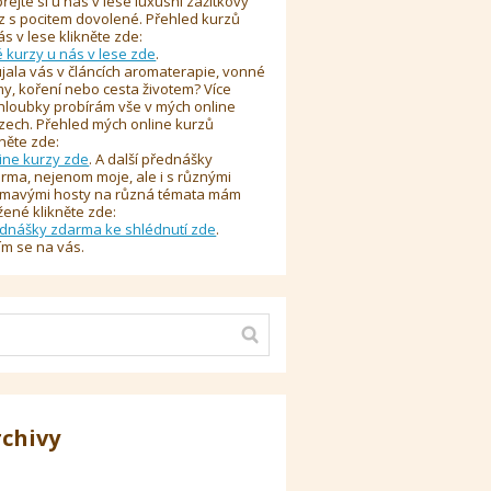
řejte si u nás v lese luxusní zážitkový
z s pocitem dovolené. Přehled kurzů
ás v lese klikněte zde:
é kurzy u nás v lese zde
.
jala vás v článcích aromaterapie, vonné
y, koření nebo cesta životem? Více
hloubky probírám vše v mých online
zech. Přehled mých online kurzů
kněte zde:
ine kurzy zde
. A další přednášky
rma, nejenom moje, ale i s různými
ímavými hosty na různá témata mám
žené klikněte zde:
dnášky zdarma ke shlédnutí zde
.
ím se na vás.
rchivy