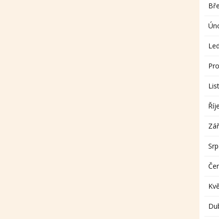
Bř
Ún
Le
Pro
Lis
Říj
Zář
Sr
Če
Kv
Du