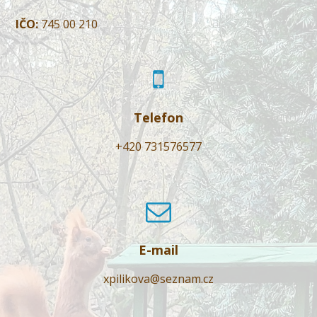
IČO:
745 00 210
Telefon
+420 731576577
E-mail
xpilikova@seznam.cz