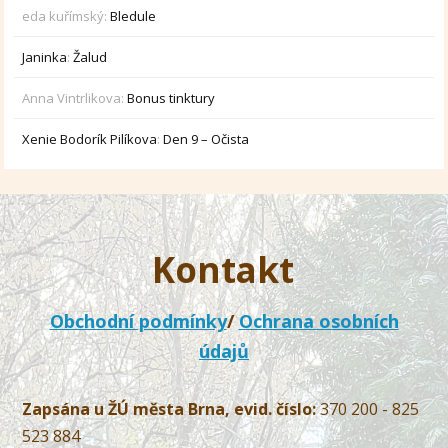
eda kuřímský
:
Bledule
Janinka
:
Žalud
Anna Vintrlikova
:
Bonus tinktury
Xenie Bodorík Pilíkova
:
Den 9 – Očista
Kontakt
Obchodní podmínky
/
Ochrana osobních
údajů
Zapsána u ŽÚ města Brna, evid. číslo:
370 200 - 825
523 884