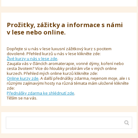
Prožitky, zážitky a informace s námi
v lese nebo online.
Dopřejte si u nás v lese luxusní zážitkový kurz s pocitem
dovolené. Přehled kurzů u nás v lese klikněte zde:
Živé kurzy u nás v lese zde
.
Zaujala vás v článcích aromaterapie, vonné dýmy, koření nebo
cesta životem? Více do hloubky probírám vše v mých online
kurzech. Přehled mých online kurzů klikněte zde:
Online kurzy zde
. A další přednášky zdarma, nejenom moje, ale i s
různými zajímavými hosty na různá témata mám uložené klikněte
zde:
Přednášky zdarma ke shlédnutí zde
.
Těším se na vás.