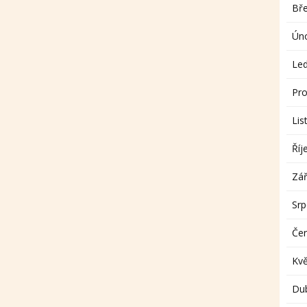
Bř
Ún
Le
Pro
Lis
Říj
Zář
Sr
Če
Kv
Du