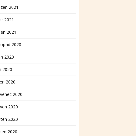
ezen 2021
or 2021
den 2021
topad 2020
en 2020
í 2020
pen 2020
rvenec 2020
rven 2020
ěten 2020
ben 2020