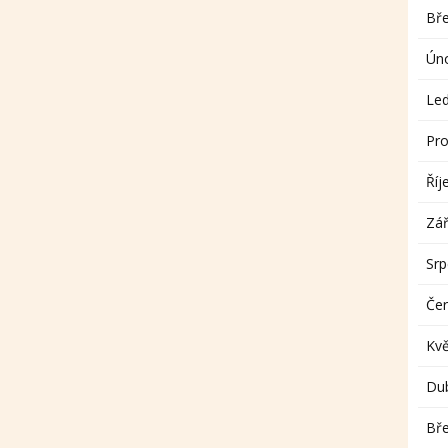
Bř
Ún
Le
Pro
Říj
Zář
Sr
Če
Kv
Du
Bř