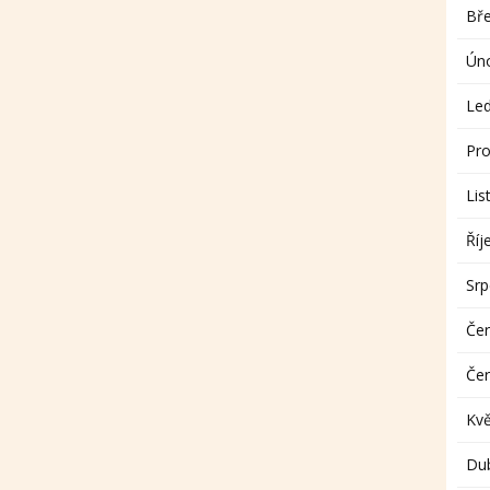
Bř
Ún
Le
Pro
Lis
Říj
Sr
Če
Če
Kv
Du