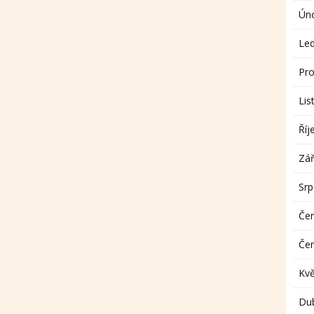
Ún
Le
Pro
Lis
Říj
Zář
Sr
Če
Če
Kv
Du