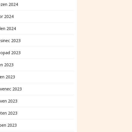
ezen 2024
or 2024
den 2024
sinec 2023
topad 2023
en 2023
pen 2023
rvenec 2023
rven 2023
ěten 2023
ben 2023