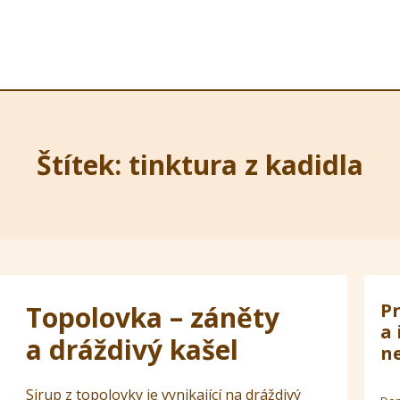
Štítek: tinktura z kadidla
Pr
Topolovka – záněty
a 
a dráždivý kašel
ne
Sirup z topolovky je vynikající na dráždivý