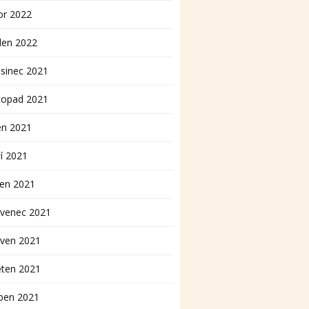
or 2022
den 2022
sinec 2021
topad 2021
en 2021
í 2021
pen 2021
rvenec 2021
rven 2021
ěten 2021
ben 2021