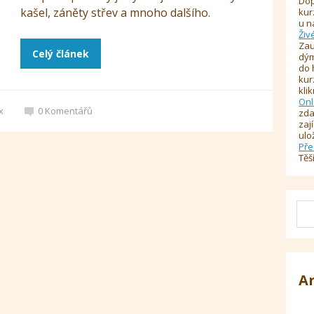
Dop
kašel, záněty střev a mnoho dalšího.
kur
u n
Živ
Zau
Celý článek
dým
do 
kur
kli
Onl
x
0
Komentářů
zda
zaj
ulo
Pře
Těš
A