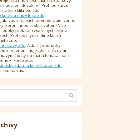
řejte si u nás v lese luxusní zážitkový
z s pocitem dovolené. Přehled kurzů
ás v lese klikněte zde:
é kurzy u nás v lese zde
.
jala vás v článcích aromaterapie, vonné
y, koření nebo cesta životem? Více
hloubky probírám vše v mých online
zech. Přehled mých online kurzů
kněte zde:
ine kurzy zde
. A další přednášky
rma, nejenom moje, ale i s různými
ímavými hosty na různá témata mám
žené klikněte zde:
dnášky zdarma ke shlédnutí zde
.
ím se na vás.
rchivy