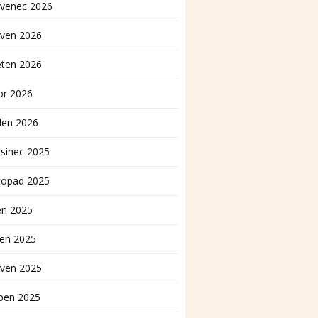
rvenec 2026
rven 2026
ěten 2026
or 2026
den 2026
sinec 2025
topad 2025
en 2025
pen 2025
rven 2025
ben 2025