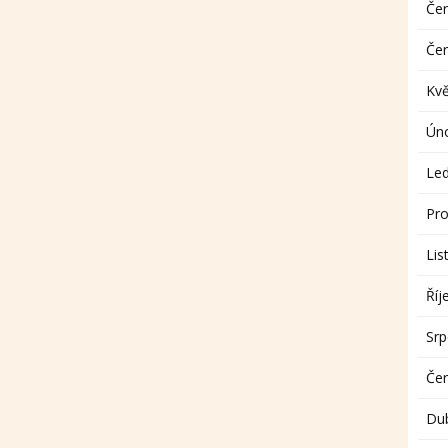
Če
Če
Kv
Ún
Le
Pro
Lis
Říj
Sr
Če
Du