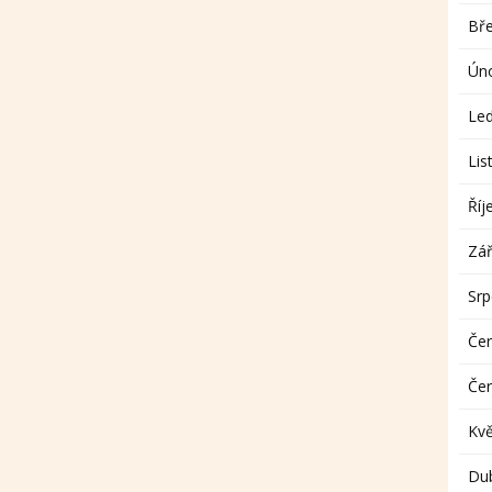
Bř
Ún
Le
Lis
Říj
Zář
Sr
Če
Če
Kv
Du