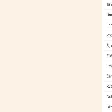
Bř
Ún
Le
Pro
Říj
Zář
Sr
Če
Kv
Du
Bř