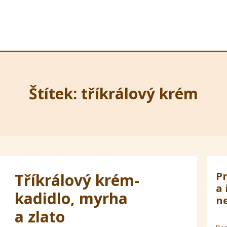
Štítek: tříkrálový krém
Pr
Tříkrálový krém-
a 
kadidlo, myrha
ne
a zlato