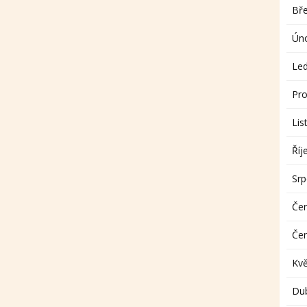
Bř
Ún
Le
Pro
Lis
Říj
Sr
Če
Če
Kv
Du