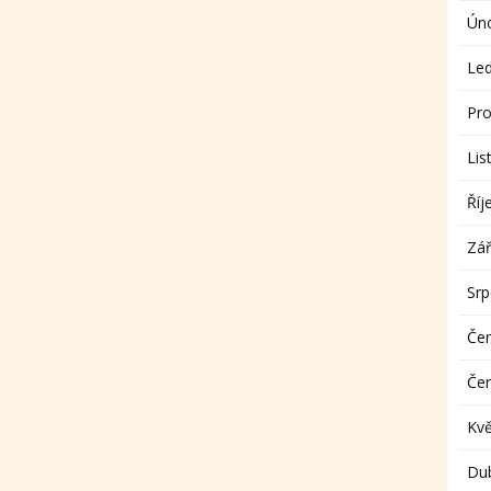
Ún
Le
Pro
Lis
Říj
Zář
Sr
Če
Če
Kv
Du