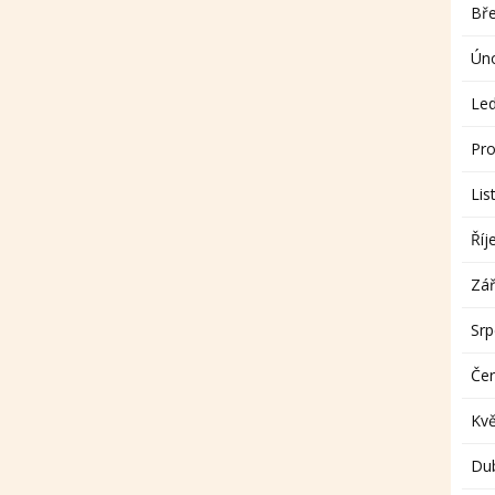
Bř
Ún
Le
Pro
Lis
Říj
Zář
Sr
Če
Kv
Du