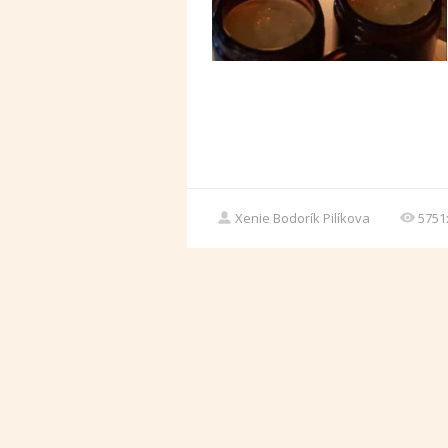
Xenie Bodorík Pilíkova
5751