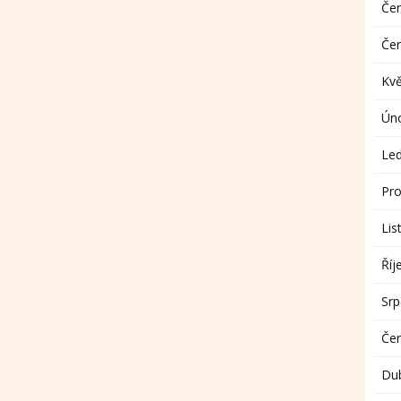
Če
Če
Kv
Ún
Le
Pro
Lis
Říj
Sr
Če
Du