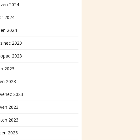
ezen 2024
or 2024
den 2024
sinec 2023
topad 2023
en 2023
pen 2023
rvenec 2023
rven 2023
ěten 2023
ben 2023