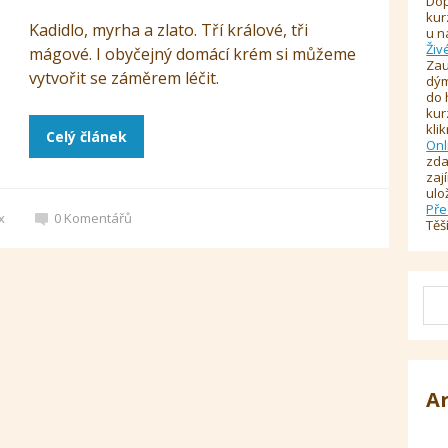
Dop
kur
Kadidlo, myrha a zlato. Tří králové, tři
u n
Živ
mágové. I obyčejný domácí krém si můžeme
Zau
vytvořit se záměrem léčit.
dým
do 
kur
kli
Celý článek
Onl
zda
zaj
ulo
Pře
x
0
Komentářů
Těš
A