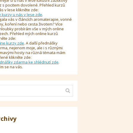
řejte si u nás v lese luxusní zážitkový
z s pocitem dovolené. Přehled kurzů
ás v lese klikněte zde:
é kurzy u nás v lese zde
.
jala vás v článcích aromaterapie, vonné
y, koření nebo cesta životem? Více
hloubky probírám vše v mých online
zech. Přehled mých online kurzů
kněte zde:
ine kurzy zde
. A další přednášky
rma, nejenom moje, ale i s různými
ímavými hosty na různá témata mám
žené klikněte zde:
dnášky zdarma ke shlédnutí zde
.
ím se na vás.
rchivy