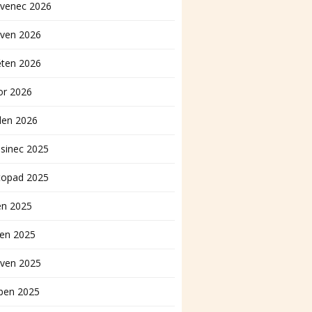
rvenec 2026
rven 2026
ěten 2026
or 2026
den 2026
sinec 2025
topad 2025
en 2025
pen 2025
rven 2025
ben 2025