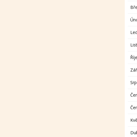
Bř
Ún
Le
Lis
Říj
Zář
Sr
Če
Če
Kv
Du