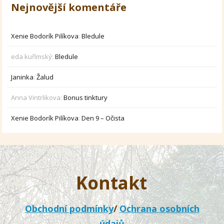
Nejnovější komentáře
Xenie Bodorík Pilíkova
:
Bledule
eda kuřímský
:
Bledule
Janinka
:
Žalud
Anna Vintrlikova
:
Bonus tinktury
Xenie Bodorík Pilíkova
:
Den 9 – Očista
Kontakt
Obchodní podmínky
/
Ochrana osobních
údajů