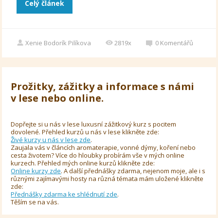
Celý článek
Xenie Bodorík Pilíkova
2819x
0
Komentářů
Prožitky, zážitky a informace s námi
v lese nebo online.
Dopřejte si u nás v lese luxusní zážitkový kurz s pocitem
dovolené. Přehled kurzů u nás v lese klikněte zde:
Živé kurzy u nás v lese zde
.
Zaujala vás v článcích aromaterapie, vonné dýmy, koření nebo
cesta životem? Více do hloubky probírám vše v mých online
kurzech. Přehled mých online kurzů klikněte zde:
Online kurzy zde
. A další přednášky zdarma, nejenom moje, ale i s
různými zajímavými hosty na různá témata mám uložené klikněte
zde:
Přednášky zdarma ke shlédnutí zde
.
Těším se na vás.