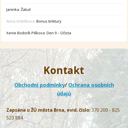
Janinka
:
Žalud
Anna Vintrlikova
:
Bonus tinktury
Xenie Bodorík Pilíkova
:
Den 9 – Očista
Kontakt
Obchodní podmínky
/
Ochrana osobních
údajů
Zapsána u ŽÚ města Brna, evid. číslo:
370 200 - 825
523 884