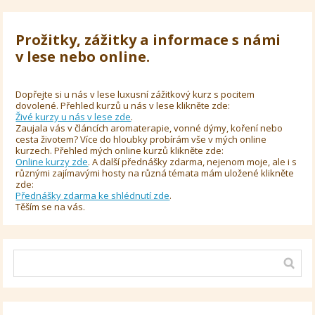
Prožitky, zážitky a informace s námi
v lese nebo online.
Dopřejte si u nás v lese luxusní zážitkový kurz s pocitem
dovolené. Přehled kurzů u nás v lese klikněte zde:
Živé kurzy u nás v lese zde
.
Zaujala vás v článcích aromaterapie, vonné dýmy, koření nebo
cesta životem? Více do hloubky probírám vše v mých online
kurzech. Přehled mých online kurzů klikněte zde:
Online kurzy zde
. A další přednášky zdarma, nejenom moje, ale i s
různými zajímavými hosty na různá témata mám uložené klikněte
zde:
Přednášky zdarma ke shlédnutí zde
.
Těším se na vás.