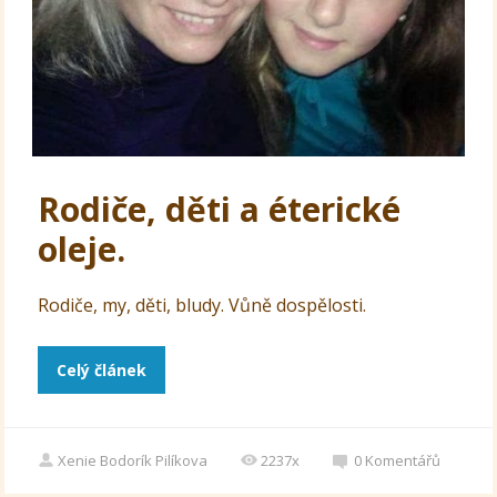
Rodiče, děti a éterické
oleje.
Rodiče, my, děti, bludy. Vůně dospělosti.
Celý článek
Xenie Bodorík Pilíkova
2237x
0
Komentářů