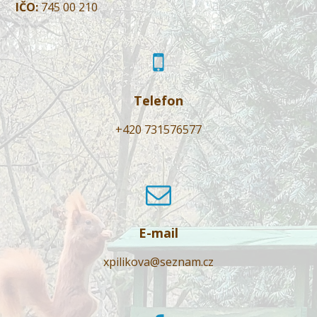
IČO:
745 00 210
Telefon
+420 731576577
E-mail
xpilikova@seznam.cz