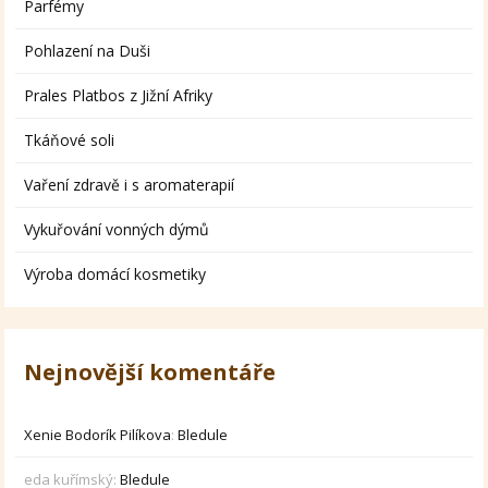
Parfémy
Pohlazení na Duši
Prales Platbos z Jižní Afriky
Tkáňové soli
Vaření zdravě i s aromaterapií
Vykuřování vonných dýmů
Výroba domácí kosmetiky
Nejnovější komentáře
Xenie Bodorík Pilíkova
:
Bledule
eda kuřímský
:
Bledule