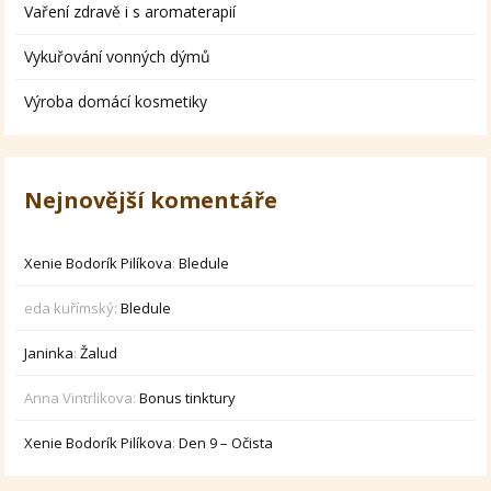
Vaření zdravě i s aromaterapií
Vykuřování vonných dýmů
Výroba domácí kosmetiky
Nejnovější komentáře
Xenie Bodorík Pilíkova
:
Bledule
eda kuřímský
:
Bledule
Janinka
:
Žalud
Anna Vintrlikova
:
Bonus tinktury
Xenie Bodorík Pilíkova
:
Den 9 – Očista