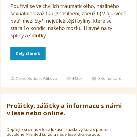
Používá se ve chvílích traumatického, násilného
sexuálního zážitku (znásilnění, zneužití).V ajurvédě
patří mezi čtyři nejdůležitější byliny, které se
starají o kondici našeho mozku. Hlavně na ty
splíny a smutky.
Celý článek
Xenie Bodorík Pilíkova
4420x
0
Komentářů
Prožitky, zážitky a informace s námi
v lese nebo online.
Dopřejte si u nás v lese luxusní zážitkový kurz s pocitem
dovolené. Přehled kurzů u nás v lese klikněte zde: