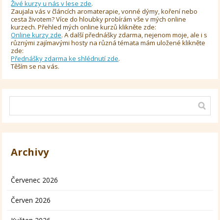
Živé kurzy u nás v lese zde
.
Zaujala vás v článcích aromaterapie, vonné dýmy, koření nebo
cesta životem? Více do hloubky probírám vše v mých online
kurzech. Přehled mých online kurzů klikněte zde:
Online kurzy zde
. A další přednášky zdarma, nejenom moje, ale i s
různými zajímavými hosty na různá témata mám uložené klikněte
zde:
Přednášky zdarma ke shlédnutí zde
.
Těším se na vás.
Archivy
Červenec 2026
Červen 2026