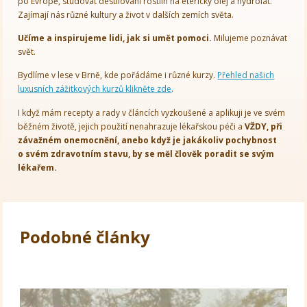
po Evropě, studovat destilování rostlin na éterický olej a hydrolát.
Zajímají nás různé kultury a život v dalších zemích světa.
Učíme a inspirujeme lidi, jak si umět pomoci.
Milujeme poznávat
svět.
Bydlíme v lese v Brně, kde pořádáme i různé kurzy.
Přehled našich
luxusních zážitkových kurzů klikněte zde
.
I když mám recepty a rady v článcích vyzkoušené a aplikuji je ve svém
běžném životě, jejich použití nenahrazuje lékařskou péči a
VŽDY, při
závažném onemocnění, anebo když je jakákoliv pochybnost
o svém zdravotním stavu, by se měl člověk poradit se svým
lékařem.
Podobné články