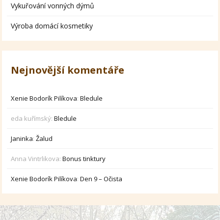
Vykuřování vonných dýmů
Výroba domácí kosmetiky
Nejnovější komentáře
Xenie Bodorík Pilíkova
:
Bledule
eda kuřímský
:
Bledule
Janinka
:
Žalud
Anna Vintrlikova
:
Bonus tinktury
Xenie Bodorík Pilíkova
:
Den 9 – Očista