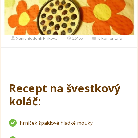
Xenie Bodorík Pilíkova
2615x
0 Komentářů
Recept na švestkový
koláč:
hrníček špaldové hladké mouky