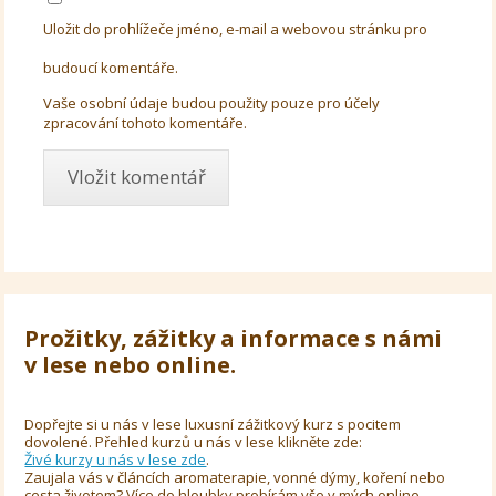
Uložit do prohlížeče jméno, e-mail a webovou stránku pro
budoucí komentáře.
Vaše osobní údaje budou použity pouze pro účely
zpracování tohoto komentáře.
Prožitky, zážitky a informace s námi
v lese nebo online.
Dopřejte si u nás v lese luxusní zážitkový kurz s pocitem
dovolené. Přehled kurzů u nás v lese klikněte zde:
Živé kurzy u nás v lese zde
.
Zaujala vás v článcích aromaterapie, vonné dýmy, koření nebo
cesta životem? Více do hloubky probírám vše v mých online