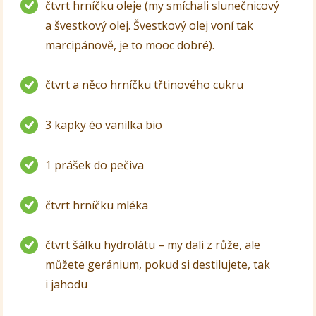
čtvrt hrníčku oleje (my smíchali slunečnicový
a švestkový olej. Švestkový olej voní tak
marcipánově, je to mooc dobré).
čtvrt a něco hrníčku třtinového cukru
3 kapky éo vanilka bio
1 prášek do pečiva
čtvrt hrníčku mléka
čtvrt šálku hydrolátu – my dali z růže, ale
můžete geránium, pokud si destilujete, tak
i jahodu