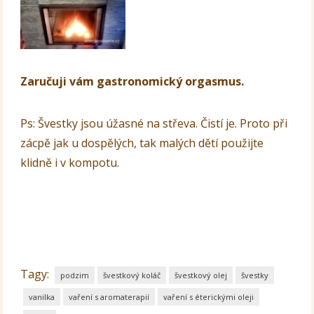
Zaručuji vám gastronomický orgasmus.
Ps: Švestky jsou úžasné na střeva. Čistí je. Proto při
zácpě jak u dospělých, tak malých dětí použijte
klidně i v kompotu.
Tagy:
podzim
švestkový koláč
švestkový olej
švestky
vanilka
vaření s aromaterapií
vaření s éterickými oleji