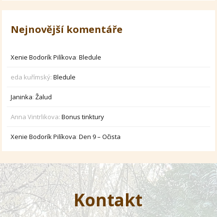
Nejnovější komentáře
Xenie Bodorík Pilíkova
:
Bledule
eda kuřímský
:
Bledule
Janinka
:
Žalud
Anna Vintrlikova
:
Bonus tinktury
Xenie Bodorík Pilíkova
:
Den 9 – Očista
Kontakt