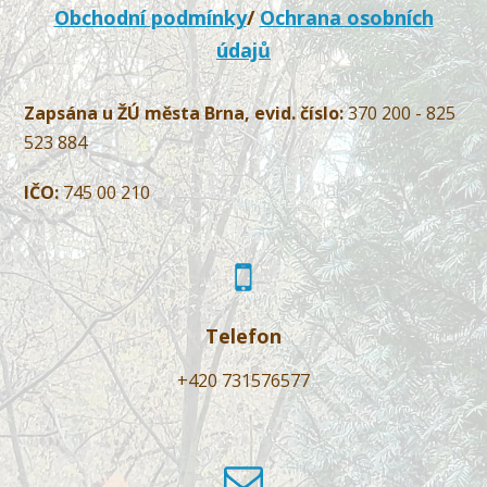
Obchodní podmínky
/
Ochrana osobních
údajů
Zapsána u ŽÚ města Brna, evid. číslo:
370 200 - 825
523 884
IČO:
745 00 210
Telefon
+420 731576577