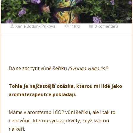
Xenie Bodorík Pilíkova
1197x
0 Komentářů
Dá se zachytit vůně šeříku
(Syringa vulgaris)
?
Tohle je nejčastější otázka, kterou mi lidé jako
aromaterapeutce pokládají.
Máme v aromterapii CO2 vůni šeříku, ale i tak to
není vůně, kterou vydávají květy, když květou
na keři.