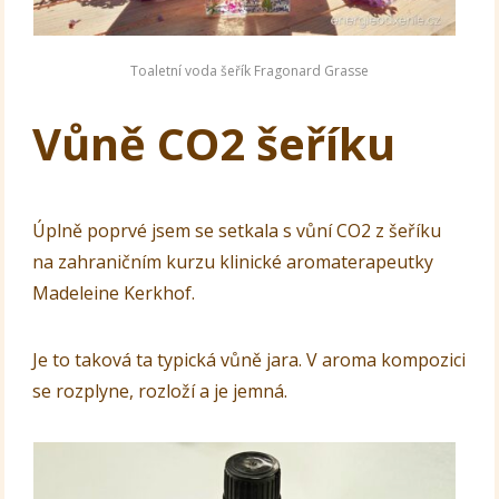
Toaletní voda šeřík Fragonard Grasse
Vůně CO2 šeříku
Úplně poprvé jsem se setkala s vůní CO2 z šeříku
na zahraničním kurzu klinické aromaterapeutky
Madeleine Kerkhof.
Je to taková ta typická vůně jara. V aroma kompozici
se rozplyne, rozloží a je jemná.