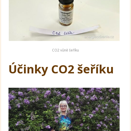
CO2 vůně šeříku
Účinky CO2 šeříku