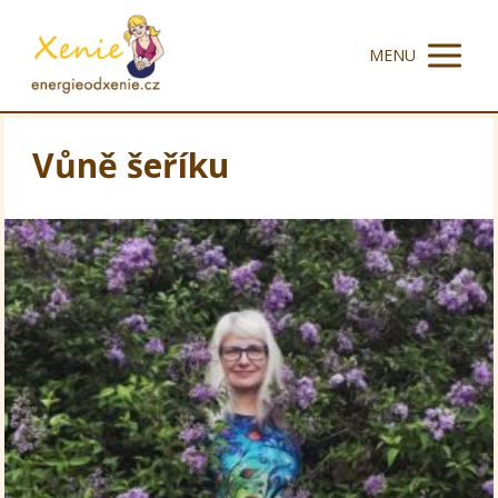
MENU
Vůně šeříku