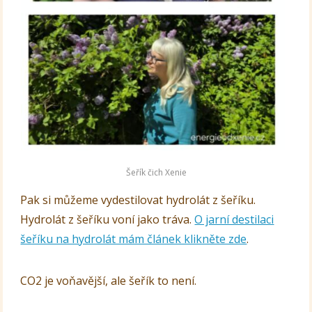
Šeřík čich Xenie
Pak si můžeme vydestilovat hydrolát z šeříku.
Hydrolát z šeříku voní jako tráva.
O jarní destilaci
šeříku na hydrolát mám článek klikněte zde
.
CO2 je voňavější, ale šeřík to není.