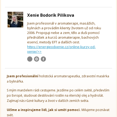
Xenie Bodorík Pilíkova
Jsem profesionál v aromaterapii, masážích,
bylinách a provádím klienty životem už od roku
2006. Propojuji nebe a zem, tělo a duši pomocí
přednášek a kurzů aromaterapie, bachových
esencí, metody EFT a dalších cest.
https://energieodxenie.cz/online-kurzy-od-
xenie/>>
Jsem
profesionální
holistická aromaterapeutka, zdravotní masérka
a bylinářka.
S mým manželem rádi cestujeme. Jezdíme po celém světě, především
po Evropě, studovat destilování rostlin na éterický olej a hydrolát.
Zajímají nás různé kultury a život v dalších zemích světa.
Učíme a inspirujeme lidi, jak si umět pomoci.
Milujeme poznávat
svět.