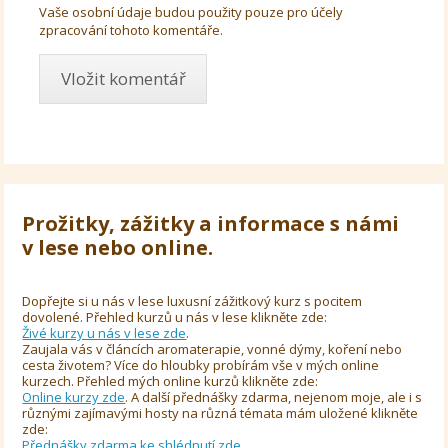
Vaše osobní údaje budou použity pouze pro účely
zpracování tohoto komentáře.
Prožitky, zážitky a informace s námi
v lese nebo online.
Dopřejte si u nás v lese luxusní zážitkový kurz s pocitem
dovolené. Přehled kurzů u nás v lese klikněte zde:
Živé kurzy u nás v lese zde
.
Zaujala vás v článcích aromaterapie, vonné dýmy, koření nebo
cesta životem? Více do hloubky probírám vše v mých online
kurzech. Přehled mých online kurzů klikněte zde:
Online kurzy zde
. A další přednášky zdarma, nejenom moje, ale i s
různými zajímavými hosty na různá témata mám uložené klikněte
zde:
Přednášky zdarma ke shlédnutí zde
.