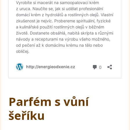
Parfém s vůní
šeříku