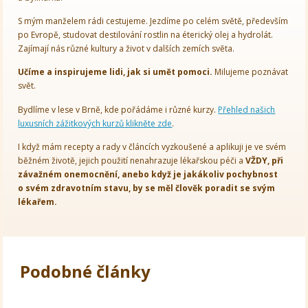
S mým manželem rádi cestujeme. Jezdíme po celém světě, především
po Evropě, studovat destilování rostlin na éterický olej a hydrolát.
Zajímají nás různé kultury a život v dalších zemích světa.
Učíme a inspirujeme lidi, jak si umět pomoci.
Milujeme poznávat
svět.
Bydlíme v lese v Brně, kde pořádáme i různé kurzy.
Přehled našich
luxusních zážitkových kurzů klikněte zde
.
I když mám recepty a rady v článcích vyzkoušené a aplikuji je ve svém
běžném životě, jejich použití nenahrazuje lékařskou péči a
VŽDY, při
závažném onemocnění, anebo když je jakákoliv pochybnost
o svém zdravotním stavu, by se měl člověk poradit se svým
lékařem.
Podobné články