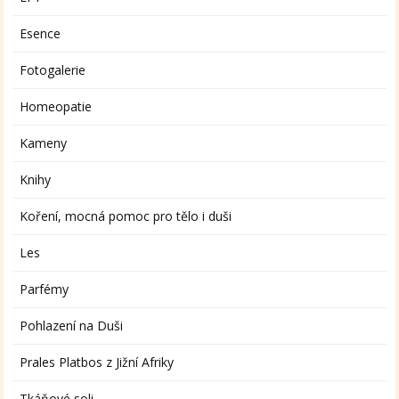
Esence
Fotogalerie
Homeopatie
Kameny
Knihy
Koření, mocná pomoc pro tělo i duši
Les
Parfémy
Pohlazení na Duši
Prales Platbos z Jižní Afriky
Tkáňové soli