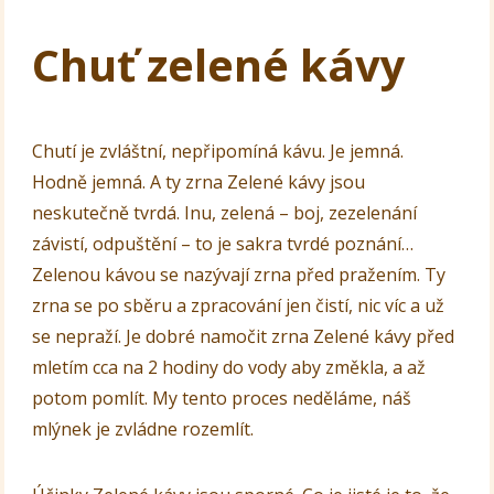
Chuť zelené kávy
Chutí je zvláštní, nepřipomíná kávu. Je jemná.
Hodně jemná. A ty zrna Zelené kávy jsou
neskutečně tvrdá. Inu, zelená – boj, zezelenání
závistí, odpuštění – to je sakra tvrdé poznání…
Zelenou kávou se nazývají zrna před pražením. Ty
zrna se po sběru a zpracování jen čistí, nic víc a už
se nepraží. Je dobré namočit zrna Zelené kávy před
mletím cca na 2 hodiny do vody aby změkla, a až
potom pomlít. My tento proces neděláme, náš
mlýnek je zvládne rozemlít.