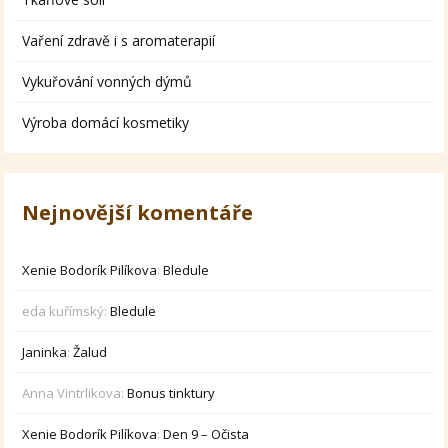
Vaření zdravě i s aromaterapií
Vykuřování vonných dýmů
Výroba domácí kosmetiky
Nejnovější komentáře
Xenie Bodorík Pilíkova
:
Bledule
eda kuřímský
:
Bledule
Janinka
:
Žalud
Anna Vintrlikova
:
Bonus tinktury
Xenie Bodorík Pilíkova
:
Den 9 – Očista