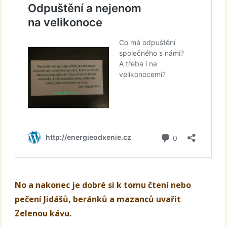
No a nakonec je dobré si k tomu čtení nebo
pečení Jidášů, beránků a mazanců uvařit
Zelenou kávu.