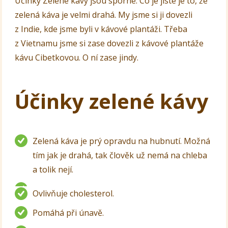
Účinky Zelené kávy jsou sporné. Co je jisté je to, že
zelená káva je velmi drahá. My jsme si ji dovezli
z Indie, kde jsme byli v kávové plantáži. Třeba
z Vietnamu jsme si zase dovezli z kávové plantáže
kávu Cibetkovou. O ní zase jindy.
Účinky zelené kávy
Zelená káva je prý opravdu na hubnutí. Možná
tím jak je drahá, tak člověk už nemá na chleba
a tolik nejí.
Ovlivňuje cholesterol.
Pomáhá při únavě.