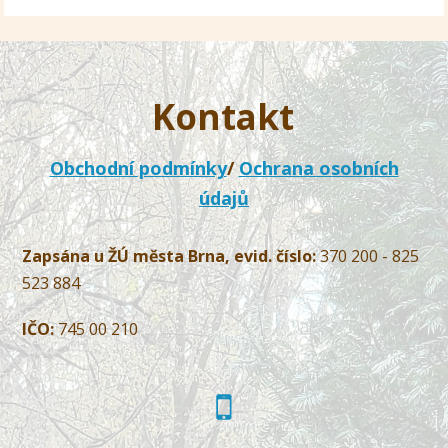
Kontakt
Obchodní podmínky
/
Ochrana osobních
údajů
Zapsána u ŽÚ města Brna, evid. číslo:
370 200 - 825
523 884
IČO:
745 00 210