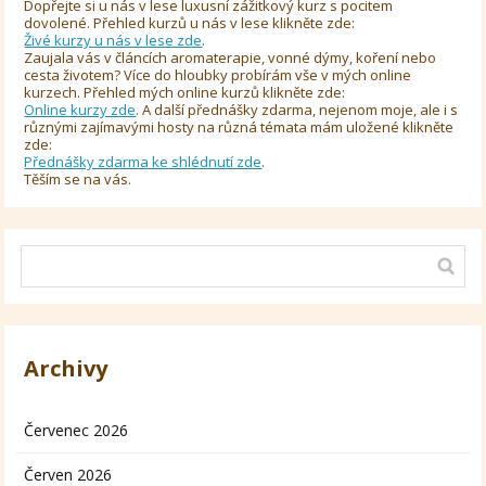
Dopřejte si u nás v lese luxusní zážitkový kurz s pocitem
dovolené. Přehled kurzů u nás v lese klikněte zde:
Živé kurzy u nás v lese zde
.
Zaujala vás v článcích aromaterapie, vonné dýmy, koření nebo
cesta životem? Více do hloubky probírám vše v mých online
kurzech. Přehled mých online kurzů klikněte zde:
Online kurzy zde
. A další přednášky zdarma, nejenom moje, ale i s
různými zajímavými hosty na různá témata mám uložené klikněte
zde:
Přednášky zdarma ke shlédnutí zde
.
Těším se na vás.
Archivy
Červenec 2026
Červen 2026