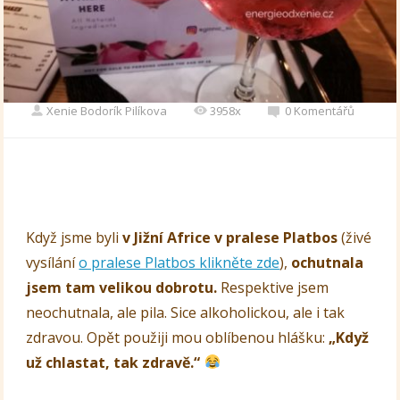
Xenie Bodorík Pilíkova
3958x
0 Komentářů
Když jsme byli
v Jižní Africe v pralese Platbos
(živé
vysílání
o pralese Platbos klikněte zde
),
ochutnala
jsem tam velikou dobrotu.
Respektive jsem
neochutnala, ale pila. Sice alkoholickou, ale i tak
zdravou. Opět použiji mou oblíbenou hlášku:
„Když
už chlastat, tak zdravě.“