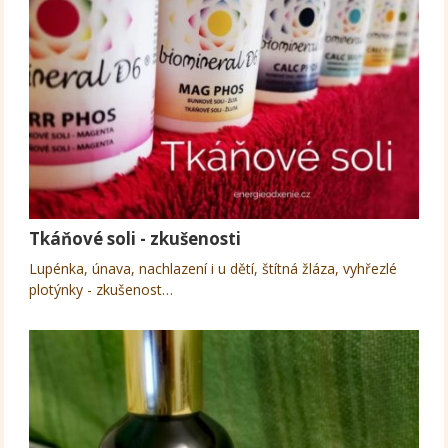
Tkáňové soli - zkušenosti
Lupénka, únava, nachlazení i u dětí, štítná žláza, vyhřezlé
plotýnky - zkušenost…