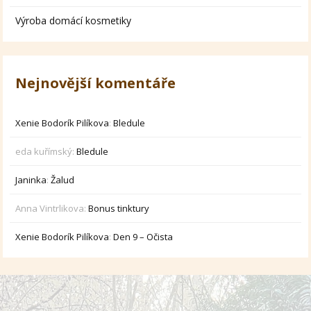
Výroba domácí kosmetiky
Nejnovější komentáře
Xenie Bodorík Pilíkova
:
Bledule
eda kuřímský
:
Bledule
Janinka
:
Žalud
Anna Vintrlikova
:
Bonus tinktury
Xenie Bodorík Pilíkova
:
Den 9 – Očista