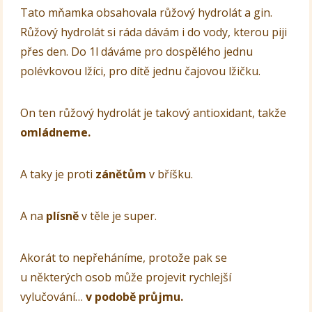
Tato mňamka obsahovala růžový hydrolát a gin.
Růžový hydrolát si ráda dávám i do vody, kterou piji
přes den. Do 1l dáváme pro dospělého jednu
polévkovou lžíci, pro dítě jednu čajovou lžičku.
On ten růžový hydrolát je takový antioxidant, takže
omládneme.
A taky je proti
zánětům
v bříšku.
A na
plísně
v těle je super.
Akorát to nepřeháníme, protože pak se
u některých osob může projevit rychlejší
vylučování…
v podobě průjmu.