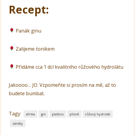
Recept:
Panák ginu
Zalijeme tonikem
Přidáme cca 1 dcl kvalitního růžového hydrolátu
Jakoooo… JO. Vzpomeňte si prosím na mě, až to
budete bumbat.
Tagy:
afrika
gin
platbos
plísně
růžový hydrolát
záněty