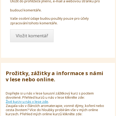
Uložit do prohlížeče jméno, e-mail a webovou stránku pro
budoucí komentáře.
Vaše osobní údaje budou použity pouze pro účely
zpracování tohoto komentáře.
Prožitky, zážitky a informace s námi
v lese nebo online.
Dopřejte si u nás v lese luxusní zážitkový kurz s pocitem
dovolené. Přehled kurzů u nás v lese klikněte zde:
Živé kurzy u nás v lese zde
.
Zaujala vás v článcích aromaterapie, vonné dýmy, koření nebo
cesta životem? Více do hloubky probírám vše v mých online
kurzech. Přehled mých online kurzů klikněte zde: