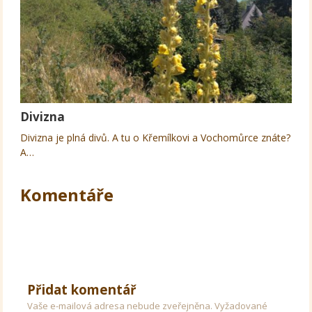
Divizna
Divizna je plná divů. A tu o Křemílkovi a Vochomůrce znáte?
A…
Komentáře
Přidat komentář
Vaše e-mailová adresa nebude zveřejněna.
Vyžadované