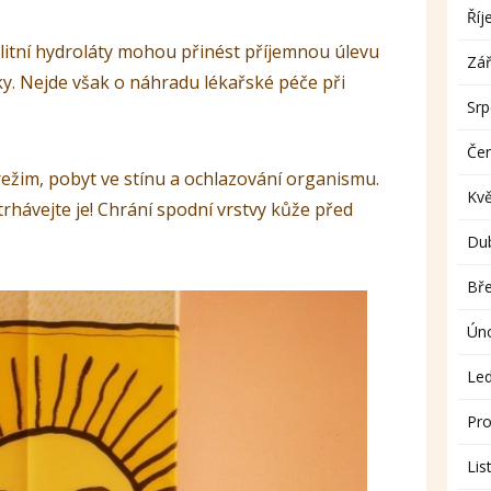
Říj
valitní hydroláty mohou přinést příjemnou úlevu
Zář
y. Nejde však o náhradu lékařské péče při
Sr
Če
režim, pobyt ve stínu a ochlazování organismu.
Kv
rhávejte je! Chrání spodní vrstvy kůže před
Du
Bř
Ún
Le
Pro
Lis