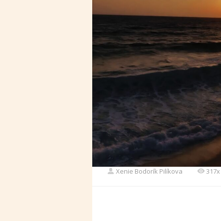
Xenie Bodorík Pilíkova
317x