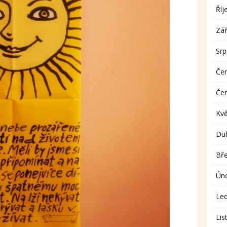
Říj
Zář
Sr
Če
Če
Kv
Du
Bř
Ún
Le
Lis