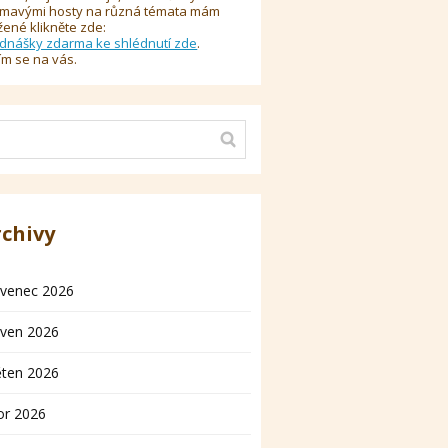
ímavými hosty na různá témata mám
žené klikněte zde:
dnášky zdarma ke shlédnutí zde
.
ím se na vás.
rchivy
rvenec 2026
rven 2026
ěten 2026
or 2026