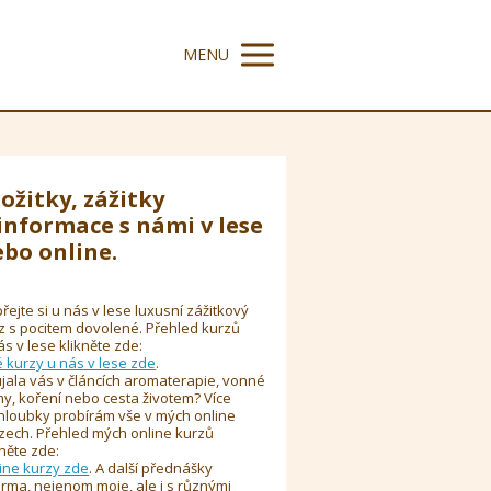
MENU
ožitky, zážitky
informace s námi v lese
bo online.
řejte si u nás v lese luxusní zážitkový
z s pocitem dovolené. Přehled kurzů
ás v lese klikněte zde:
é kurzy u nás v lese zde
.
jala vás v článcích aromaterapie, vonné
y, koření nebo cesta životem? Více
hloubky probírám vše v mých online
zech. Přehled mých online kurzů
kněte zde:
ine kurzy zde
. A další přednášky
rma, nejenom moje, ale i s různými