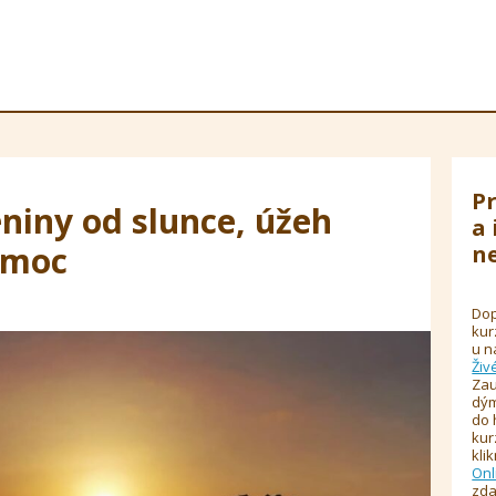
Pr
niny od slunce, úžeh
a 
omoc
ne
Dop
kur
u n
Živ
Zau
dým
do 
kur
kli
Onl
zda