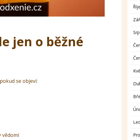
Říj
Zář
Sr
de jen o běžné
Če
Če
Kv
pokud se objeví:
Du
Bř
Ún
Le
y vědomí
Pro