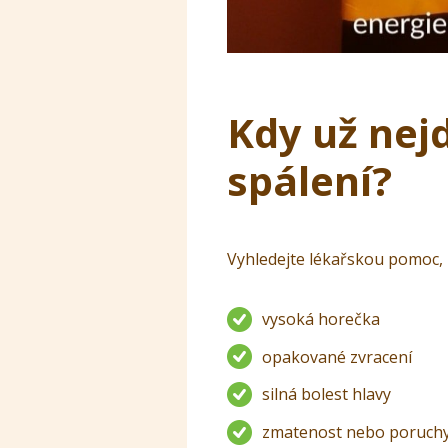
Kdy už nej
spálení?
Vyhledejte lékařskou pomoc, 
vysoká horečka
opakované zvracení
silná bolest hlavy
zmatenost nebo poruch