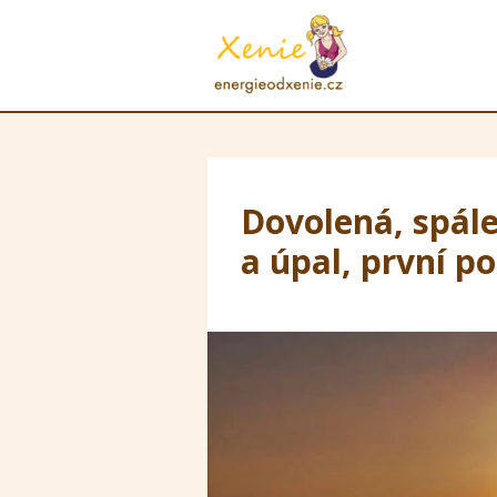
Dovolená, spále
a úpal, první p