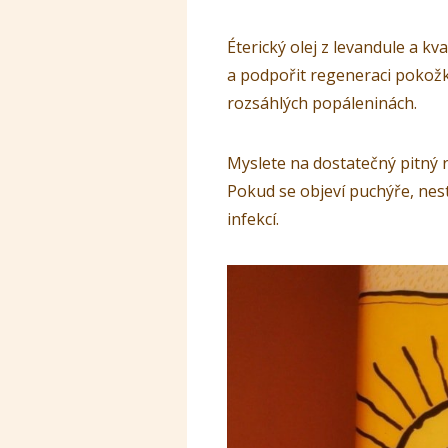
Éterický olej z levandule a k
a podpořit regeneraci pokožk
rozsáhlých popáleninách.
Myslete na dostatečný pitný 
Pokud se objeví puchýře, nest
infekcí.