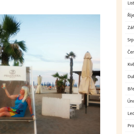
Lis
Říj
Zář
Sr
Če
Kv
Du
Bř
Ún
Le
Pro