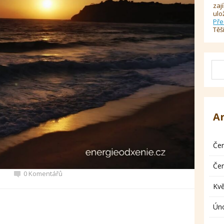
zaj
ulo
Pře
Těš
A
Če
Če
0 Komentářů
Kv
Ún