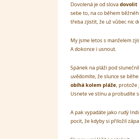
Dovolená je od slova
dovolit 
sebe to, na co během běžného
třeba zjistit, že už vůbec nic
My jsme letos s manželem zjist
A dokonce i usnout.
Spánek na pláži pod slunečník
uvědomíte, že slunce se běhe
obíhá kolem pláže
, protože 
Usnete ve stínu a probudíte s
A pak vypadáte jako rudý Indi
pocit, že kdyby si přiložil záp