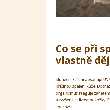
Co se při s
vlastně dě
Sluneční záření obsahuje UVA
příčinou spálení kůže. Docház
organismus reaguje zánětem. 
a zvýšená citlivost pokožky. 
i puchýře.