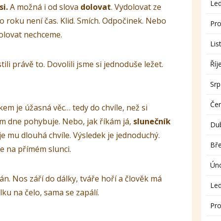
Le
si.
A možná i od slova
dolovat
. Vydolovat ze
 roku není čas. Klid. Smích. Odpočinek. Nebo
Pro
 dolovat nechceme.
Lis
ili právě to. Dovolili jsme si jednoduše ležet.
Říj
Sr
Če
em je úžasná věc… tedy do chvíle, než si
m dne pohybuje. Nebo, jak říkám já,
slunečník
Du
je mu dlouhá chvíle. Výsledek je jednoduchý.
Bř
e na přímém slunci.
Ún
án. Nos září do dálky, tváře hoří a člověk má
Le
alku na čelo, sama se zapálí.
Pro