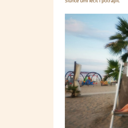
Slunce umí léčit i potrápit.