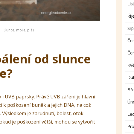
Lis
Říj
Sr
Slunce, moře, pláž
Če
Če
pálení od slunce
Kv
je?
Du
Bř
 i UVB paprsky. Právě UVB záření je hlavní
Ún
í k poškození buněk a jejich DNA, na což
Výsledkem je zarudnutí, bolest, otok
Le
Pokud je poškození větší, mohou se vytvořit
Pro